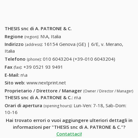
THESIS snc di A. PATRONE & C.
Regione
:
N\A, Italia
(region)
Indirizzo
:
16154 Genova (GE) | 6/E, v. Merano,
(address)
Italia
Telefono
:
010 6043204 (+39-010 6043204)
010
(phone)
6043204
Fax
:
+39 0521 93 9491
+39 0521 93 9491
(fax)
(+39-010
E-Mail:
n\a
6043204)
Sito web:
www.nextprint.net
Proprietario / Direttore / Manager
(Owner / Director / Manager)
THESIS snc di A. PATRONE & C.
:
n\a
Orari di apertura
:
Lun-Ven: 7-18, Sab-Dom:
(opening hours)
10-16
Hai trovato errori o vuoi aggiungere ulteriori dettagli in
informazioni per "THESIS snc di A. PATRONE & C."?
Contattaci!