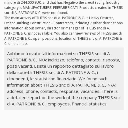
minore di 244,000 EUR, and that has Negativo the credit rating. Industry
category is MANUFACTURERS: PREFABBRICATI. Products created in THESIS
snc di A. PATRONE & C. were not found.
The main activity of THESIS snc di A. PATRONE & C. is Heavy Cnstrctn,
Except Building Construction - Contractors, including 7 other destinations.
Information about owner, director or manager of THESIS snc di A.
PATRONE & C. is not available. You also can view reviews of THESIS snc di
A. PATRONE & C., open positions, location of THESIS snc di A. PATRONE &
C. on the map.
Abbiamo trovato tali informazioni su THESIS snc di A.
PATRONE & C., N\A: indirizzo, telefono, contatti, risposta,
posti vacanti. Esiste un rapporto dettagliato sul lavoro
della società THESIS snc di A. PATRONE & C., i
dipendenti, le statistiche finanziarie. We found such
information about THESIS snc di A. PATRONE & C., N\A:
address, phone, contacts, response, vacancies. There is
a detailed report on the work of the company THESIS snc
di A. PATRONE & C., employees, financial statistics.