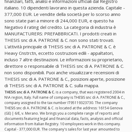
finanziari, fatti, analisi e informazioni ufficiali dal Registro
italiano. 10 dipendenti lavorano in questa azienda. Capitale -
377,000 EUR. Le vendite della società per lo scorso anno
sono state pari a minore di 244,000 EUR, e questo ha
Negativo il rating del credito. La categoria di industria è
MANUFACTURERS: PREFABBRICATI. I prodotti creati in
THESIS snc di A. PATRONE & C. non sono stati trovati.
L'attività principale di THESIS snc di A. PATRONE & C. è
Heavy Cnstrctn, eccetto costruzioni edili - appaltatori,
incluso 7 altre destinazioni. Le informazioni su proprietario,
direttore o responsabile di THESIS snc di A. PATRONE & C.
non sono disponibili. Puoi anche visualizzare recensioni di
THESIS snc di A. PATRONE & C., posizioni aperte, posizione
di THESIS snc di A. PATRONE & C. sulla mappa.
THESIS snc di A. PATRONE & C.
is a company, that was registered 2004 in
N\A region, Italy. Full name of company is THESIS snc di A. PATRONE & C.,
company assigned to the tax number IT95119323730. The company
THESIS snc di A. PATRONE & C. is located at the address: 16154 Genova
(GE) | 6/E, v. Merano. We brings you a complete range of reports and
documents featuring legal and financial data, facts, analysis and official
information from Italian Registry. 10 employees work in this company.
Capital - 377,000 EUR. The company's sales for last year amounted to