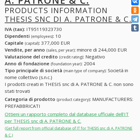
A. PATRONE & C.
PRODUCTS INFORMATION
THESIS SNC DI A. PATRONE & C.
IVA (tax):
IT95119323730
Dipendenti
:
10
(employees)
Capitale
:
377,000 EUR
(capital)
Vendite, per anno
:
minore di 244,000 EUR
(sales, per year)
Valutazione del credito
:
Negativo
(credit rating)
Anno di fondazione
:
2004
(foundation year)
Tipo principale di società
:
Società in
(main type of company)
nome collettivo (s.n.c.)
I prodotti creati in THESIS snc di A. PATRONE & C. non sono
stati trovati
Categoria di prodotto
:
MANUFACTURERS:
(product category)
PREFABBRICATI
Ottieni un rapporto completo dal database ufficiale dell'IT
per THESIS snc di A. PATRONE & C.
(Get full report from official database of IT for THESIS snc di A. PATRONE
& C.)