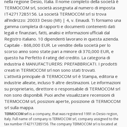
nella regione Desio, Italia. Il nome completo della società è
TERMOCOM srl, società assegnata al numero di imposta
IT42717285156. La società TERMOCOM srl si trova
all'indirizzo: 20033 Desio (MI) | 4, v. Einaudi. Ti forniamo una
gamma completa di rapporti e documenti contenenti dati
legali e finanziari, fatti, analisi e informazioni ufficiali dal
Registro italiano. 10 dipendenti lavorano in questa azienda.
Capitale - 868,000 EUR. Le vendite della società per lo
scorso anno sono state pari a minore di 370,000 EUR, e
questo ha Perfetto il rating del credito. La categoria di
industria è MANUFACTURERS: PREFABBRICATI. I prodotti
creati in TERMOCOM srl non sono stati trovati.
L'attività principale di TERMOCOM srl è Stampa, editoria e
industrie alleate, incluso 9 altre destinazioni. Le informazioni
su proprietario, direttore o responsabile di TERMOCOM srl
non sono disponibili. Puoi anche visualizzare recensioni di
TERMOCOM srl, posizioni aperte, posizione di TERMOCOM
srl sulla mappa.
TERMOCOM srl
is a company, that was registered 1991 in Desio region,
Italy. Full name of company is TERMOCOM srl, company assigned to the
tax number IT42717285156. The company TERMOCOM srl is located at