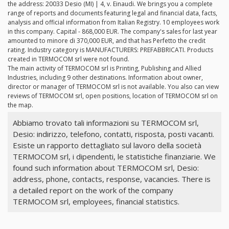
the address: 20033 Desio (MI) | 4, v. Einaudi. We brings you a complete
range of reports and documents featuring legal and financial data, facts,
analysis and official information from Italian Registry. 10 employees work
in this company. Capital - 868,000 EUR. The company's sales for last year
amounted to minore di 370,000 EUR, and that has Perfetto the credit
rating. Industry category is MANUFACTURERS: PREFABBRICATI. Products
created in TERMOCOM srl were not found.
The main activity of TERMOCOM srl is Printing, Publishing and Allied
Industries, including 9 other destinations. Information about owner,
director or manager of TERMOCOM srl is not available. You also can view
reviews of TERMOCOM srl, open positions, location of TERMOCOM srl on
the map.
Abbiamo trovato tali informazioni su TERMOCOM srl,
Desio: indirizzo, telefono, contatti, risposta, posti vacanti.
Esiste un rapporto dettagliato sul lavoro della società
TERMOCOM srl, i dipendenti, le statistiche finanziarie. We
found such information about TERMOCOM srl, Desio:
address, phone, contacts, response, vacancies. There is
a detailed report on the work of the company
TERMOCOM srl, employees, financial statistics.