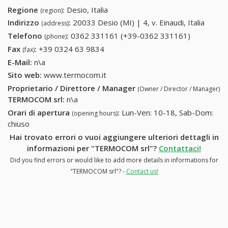
Regione
:
Desio, Italia
(region)
Indirizzo
:
20033 Desio (MI) | 4, v. Einaudi, Italia
(address)
Telefono
:
0362 331161 (+39-0362 331161)
0362
(phone)
331161
Fax
:
+39 0324 63 9834
+39 0324 63 9834
(fax)
(+39-0362
E-Mail:
n\a
331161)
Sito web:
www.termocom.it
Proprietario / Direttore / Manager
(Owner / Director / Manager)
TERMOCOM srl
:
n\a
Orari di apertura
:
Lun-Ven: 10-18, Sab-Dom:
(opening hours)
chiuso
Hai trovato errori o vuoi aggiungere ulteriori dettagli in
informazioni per "TERMOCOM srl"?
Contattaci!
Did you find errors or would like to add more details in informations for
"TERMOCOM srl"? -
Contact us!