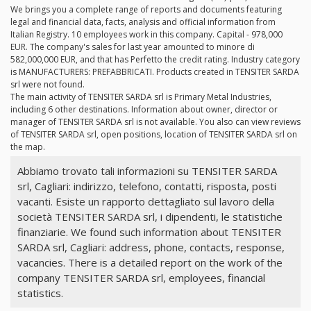
We brings you a complete range of reports and documents featuring
legal and financial data, facts, analysis and official information from
Italian Registry. 10 employees work in this company. Capital - 978,000
EUR. The company's sales for last year amounted to minore di
582,000,000 EUR, and that has Perfetto the credit rating. Industry category
is MANUFACTURERS: PREFABBRICATI. Products created in TENSITER SARDA
srl were not found.
The main activity of TENSITER SARDA srl is Primary Metal Industries,
including 6 other destinations. Information about owner, director or
manager of TENSITER SARDA srl is not available. You also can view reviews
of TENSITER SARDA srl, open positions, location of TENSITER SARDA srl on
the map.
Abbiamo trovato tali informazioni su TENSITER SARDA
srl, Cagliari: indirizzo, telefono, contatti, risposta, posti
vacanti. Esiste un rapporto dettagliato sul lavoro della
società TENSITER SARDA srl, i dipendenti, le statistiche
finanziarie. We found such information about TENSITER
SARDA srl, Cagliari: address, phone, contacts, response,
vacancies. There is a detailed report on the work of the
company TENSITER SARDA srl, employees, financial
statistics.