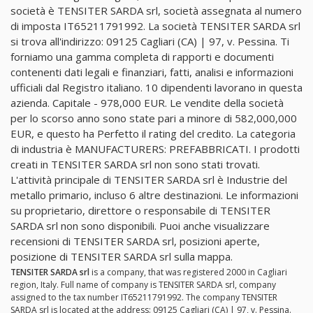
società è TENSITER SARDA srl, società assegnata al numero
di imposta IT65211791992. La società TENSITER SARDA srl
si trova all'indirizzo: 09125 Cagliari (CA) | 97, v. Pessina. Ti
forniamo una gamma completa di rapporti e documenti
contenenti dati legali e finanziari, fatti, analisi e informazioni
ufficiali dal Registro italiano. 10 dipendenti lavorano in questa
azienda. Capitale - 978,000 EUR. Le vendite della società
per lo scorso anno sono state pari a minore di 582,000,000
EUR, e questo ha Perfetto il rating del credito. La categoria
di industria è MANUFACTURERS: PREFABBRICATI. I prodotti
creati in TENSITER SARDA srl non sono stati trovati.
L'attività principale di TENSITER SARDA srl è Industrie del
metallo primario, incluso 6 altre destinazioni. Le informazioni
su proprietario, direttore o responsabile di TENSITER
SARDA srl non sono disponibili. Puoi anche visualizzare
recensioni di TENSITER SARDA srl, posizioni aperte,
posizione di TENSITER SARDA srl sulla mappa.
TENSITER SARDA srl
is a company, that was registered 2000 in Cagliari
region, Italy. Full name of company is TENSITER SARDA srl, company
assigned to the tax number IT65211791992. The company TENSITER
SARDA srl is located at the address: 09125 Cagliari (CA) | 97, v. Pessina.