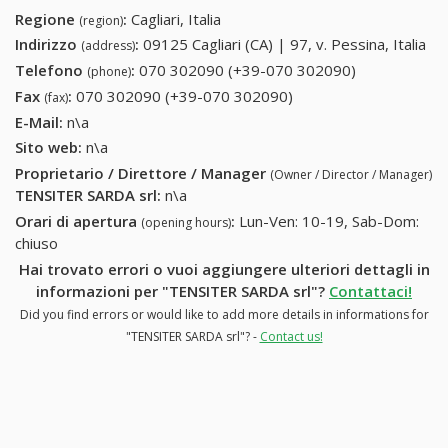
Regione
:
Cagliari, Italia
(region)
Indirizzo
:
09125 Cagliari (CA) | 97, v. Pessina, Italia
(address)
Telefono
:
070 302090 (+39-070 302090)
070 302090
(phone)
(+39-070
Fax
:
070 302090 (+39-070 302090)
070 302090 (+39-070
(fax)
302090)
302090)
E-Mail:
n\a
Sito web:
n\a
Proprietario / Direttore / Manager
(Owner / Director / Manager)
TENSITER SARDA srl
:
n\a
Orari di apertura
:
Lun-Ven: 10-19, Sab-Dom:
(opening hours)
chiuso
Hai trovato errori o vuoi aggiungere ulteriori dettagli in
informazioni per "TENSITER SARDA srl"?
Contattaci!
Did you find errors or would like to add more details in informations for
"TENSITER SARDA srl"? -
Contact us!