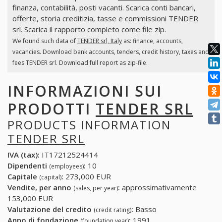
finanza, contabilità, posti vacanti. Scarica conti bancari,
offerte, storia creditizia, tasse e commissioni TENDER
srl. Scarica il rapporto completo come file zip.
We found such data of
TENDER srl, Italy
as: finance, accounts,
vacancies. Download bank accounts, tenders, credit history, taxes and
fees TENDER srl. Download full report as zip-file.
INFORMAZIONI SUI
PRODOTTI
TENDER SRL
PRODUCTS INFORMATION
TENDER SRL
IVA (tax):
IT17212524414
Dipendenti
:
10
(employees)
Capitale
:
273,000 EUR
(capital)
Vendite, per anno
:
approssimativamente
(sales, per year)
153,000 EUR
Valutazione del credito
:
Basso
(credit rating)
Anno di fondazione
:
1991
(foundation year)