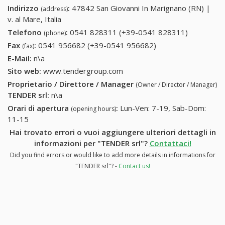
Indirizzo
:
47842 San Giovanni In Marignano (RN) |
(address)
v. al Mare, Italia
Telefono
:
0541 828311 (+39-0541 828311)
0541
(phone)
828311
Fax
:
0541 956682 (+39-0541 956682)
0541 956682 (+39-
(fax)
(+39-0541
0541 956682)
E-Mail:
n\a
828311)
Sito web:
www.tendergroup.com
Proprietario / Direttore / Manager
(Owner / Director / Manager)
TENDER srl
:
n\a
Orari di apertura
:
Lun-Ven: 7-19, Sab-Dom:
(opening hours)
11-15
Hai trovato errori o vuoi aggiungere ulteriori dettagli in
informazioni per "TENDER srl"?
Contattaci!
Did you find errors or would like to add more details in informations for
"TENDER srl"? -
Contact us!