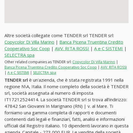
Altre società collegate come TENDER srl TENDER srl:
Copycolor Di Villa Marino
|
Banca Picena Truentina Credito
Cooperativo Soc Coop
|
AVV. RITA ROSSI
|
A e C SISTEMI
|
SELECTRA spa
Other related companies as TENDER srl:
Copycolor Di Villa Marino
|
Banca Picena Truentina Credito Cooperativo Soc Coop
|
AVV. RITA ROSSI
|
A e C SISTEMI
|
SELECTRA spa
TENDER srl
è un'azienda, che è stata registrata 1991 nella
regione N\A, Italia. Il nome completo della società è TENDER
srl, società assegnata al numero di imposta
IT17212524414. La società TENDER srl si trova all'indirizzo:
47842 San Giovanni In Marignano (RN) | v. al Mare. Ti
forniamo una gamma completa di rapporti e documenti
contenenti dati legali e finanziari, fatti, analisi e informazioni
ufficiali dal Registro italiano. 10 dipendenti lavorano in questa
azienda. Capitale - 273,000 EUR. Le vendite della società