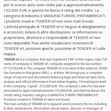
per lo scorso anno sono state pari a approssimativamente
153,000 EUR, e questo ha Basso il rating del credito. La
categoria di industria è MANUFACTURERS: PREFABBRICATI.
I prodotti creati in TENDER srl non sono stati trovati.
L'attività principale di TENDER srl è Negozi di abbigliamento
e accessori, incluso 8 altre destinazioni. Le informazioni su
proprietario, direttore o responsabile di TENDER srl non
sono disponibili. Puoi anche visualizzare recensioni di
TENDER srl, posizioni aperte, posizione di TENDER srl sulla
mappa.
TENDER srl
is a company, that was registered 1991 in N\A region, Italy. Full
name of company is TENDER srl, company assigned to the tax number
IT17212524414. The company TENDER srl is located at the address: 47842
San Giovanni In Marignano (RN) | v. al Mare. We brings you a complete
range of reports and documents featuring legal and financial data, facts,
analysis and official information from Italian Registry. 10 employees work
in this company. Capital - 273,000 EUR. The company's sales for last year
amounted to approssimativamente 153,000 EUR, and that has Basso the
credit rating. Industry category is MANUFACTURERS: PREFABBRICATI.
Products created in TENDER srl were not found.
The main activity of TENDER srl is Apparel and Accessory Stores, including
8 other destinations. Information about owner, director or manager of