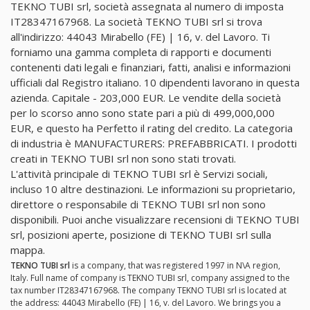
TEKNO TUBI srl, società assegnata al numero di imposta
IT28347167968. La società TEKNO TUBI srl si trova
all'indirizzo: 44043 Mirabello (FE) | 16, v. del Lavoro. Ti
forniamo una gamma completa di rapporti e documenti
contenenti dati legali e finanziari, fatti, analisi e informazioni
ufficiali dal Registro italiano. 10 dipendenti lavorano in questa
azienda. Capitale - 203,000 EUR. Le vendite della società
per lo scorso anno sono state pari a più di 499,000,000
EUR, e questo ha Perfetto il rating del credito. La categoria
di industria è MANUFACTURERS: PREFABBRICATI. I prodotti
creati in TEKNO TUBI srl non sono stati trovati.
L'attività principale di TEKNO TUBI srl è Servizi sociali,
incluso 10 altre destinazioni. Le informazioni su proprietario,
direttore o responsabile di TEKNO TUBI srl non sono
disponibili. Puoi anche visualizzare recensioni di TEKNO TUBI
srl, posizioni aperte, posizione di TEKNO TUBI srl sulla
mappa.
TEKNO TUBI srl
is a company, that was registered 1997 in N\A region,
Italy. Full name of company is TEKNO TUBI srl, company assigned to the
tax number IT28347167968. The company TEKNO TUBI srl is located at
the address: 44043 Mirabello (FE) | 16, v. del Lavoro. We brings you a