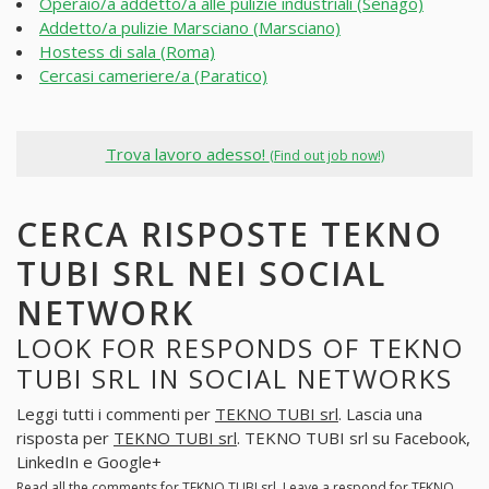
Operaio/a addetto/a alle pulizie industriali (Senago)
Addetto/a pulizie Marsciano (Marsciano)
Hostess di sala (Roma)
Cercasi cameriere/a (Paratico)
Trova lavoro adesso!
(Find out job now!)
CERCA RISPOSTE TEKNO
TUBI SRL NEI SOCIAL
NETWORK
LOOK FOR RESPONDS OF TEKNO
TUBI SRL IN SOCIAL NETWORKS
Leggi tutti i commenti per
TEKNO TUBI srl
. Lascia una
risposta per
TEKNO TUBI srl
. TEKNO TUBI srl su Facebook,
LinkedIn e Google+
Read all the comments for
TEKNO TUBI srl
. Leave a respond for
TEKNO