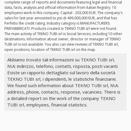
complete range of reports and documents featuring legal and financial
data, facts, analysis and official information from Italian Registry. 10
employees work in this company. Capital - 203,000 EUR. The company's
sales for last year amounted to più di 499,000,000 EUR, and that has
Perfetto the credit rating. Industry category is MANUFACTURERS:
PREFABBRICATI. Products created in TEKNO TUBI srl were not found.
The main activity of TEKNO TUBI srl is Social Services, including 10 other
destinations. Information about owner, director or manager of TEKNO
TUBI srl is not available. You also can view reviews of TEKNO TUBI srl,
open positions, location of TEKNO TUBI srl on the map.
Abbiamo trovato tali informazioni su TEKNO TUBI srl,
N\A: indirizzo, telefono, contatti, risposta, posti vacanti.
Esiste un rapporto dettagliato sul lavoro della società
TEKNO TUBI srl, i dipendenti, le statistiche finanziarie.
We found such information about TEKNO TUBI srl, N\A:
address, phone, contacts, response, vacancies. There is
a detailed report on the work of the company TEKNO
TUBI srl, employees, financial statistics.