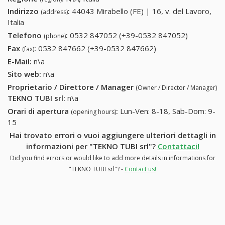
Indirizzo
:
44043 Mirabello (FE) | 16, v. del Lavoro,
(address)
Italia
Telefono
:
0532 847052 (+39-0532 847052)
0532
(phone)
847052
Fax
:
0532 847662 (+39-0532 847662)
0532 847662 (+39-
(fax)
(+39-0532
0532 847662)
E-Mail:
n\a
847052)
Sito web:
n\a
Proprietario / Direttore / Manager
(Owner / Director / Manager)
TEKNO TUBI srl
:
n\a
Orari di apertura
:
Lun-Ven: 8-18, Sab-Dom: 9-
(opening hours)
15
Hai trovato errori o vuoi aggiungere ulteriori dettagli in
informazioni per "TEKNO TUBI srl"?
Contattaci!
Did you find errors or would like to add more details in informations for
"TEKNO TUBI srl"? -
Contact us!