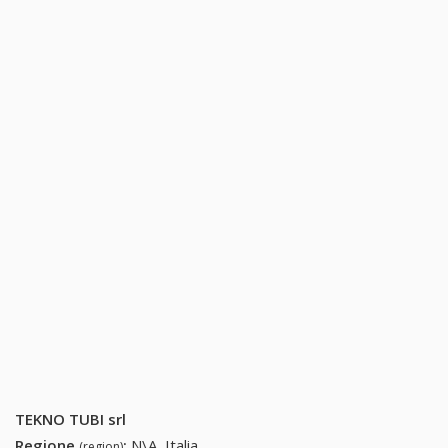
TEKNO TUBI srl
Regione
:
N\A, Italia
(region)