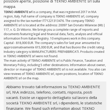
posizioni aperte, posizione di TEKNO AMBIENTE srl sulla
mappa.
TEKNO AMBIENTE srl
is a company, that was registered 2017 in N\A
region, Italy. Full name of company is TEKNO AMBIENTE srl, company
assigned to the tax number IT71221313476. The company TEKNO
AMBIENTE srl is located at the address: 20097 San Donato Milanese (MI) |
117, v. G. Di Vittorio. We brings you a complete range of reports and
documents featuring legal and financial data, facts, analysis and official
information from Italian Registry. 10 employees work in this company.
Capital - 818,000 EUR. The company's sales for last year amounted to
approssimativamente 615,000 EUR, and that has Buono the credit rating.
Industry category is MANUFACTURERS: PREFABBRICATI. Products created
in TEKNO AMBIENTE srl were not found.
The main activity of TEKNO AMBIENTE srl is Public Finance, Taxation and
Monetary Policy, including 5 other destinations. Information about owner,
director or manager of TEKNO AMBIENTE srl is not available. You also can
view reviews of TEKNO AMBIENTE srl, open positions, location of TEKNO
AMBIENTE srl on the map.
Abbiamo trovato tali informazioni su TEKNO AMBIENTE
srl, N\A: indirizzo, telefono, contatti, risposta, posti
vacanti. Esiste un rapporto dettagliato sul lavoro della
società TEKNO AMBIENTE srl, i dipendenti, le statistiche
finanziarie. We found such information about TEKNO