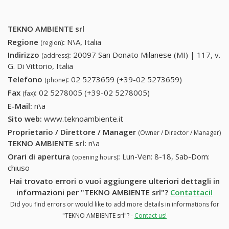
TEKNO AMBIENTE srl
Regione
:
N\A, Italia
(region)
Indirizzo
:
20097 San Donato Milanese (MI) | 117, v.
(address)
G. Di Vittorio, Italia
Telefono
:
02 5273659 (+39-02 5273659)
02 5273659
(phone)
(+39-02
Fax
:
02 5278005 (+39-02 5278005)
02 5278005 (+39-02
(fax)
5273659)
5278005)
E-Mail:
n\a
Sito web:
www.teknoambiente.it
Proprietario / Direttore / Manager
(Owner / Director / Manager)
TEKNO AMBIENTE srl
:
n\a
Orari di apertura
:
Lun-Ven: 8-18, Sab-Dom:
(opening hours)
chiuso
Hai trovato errori o vuoi aggiungere ulteriori dettagli in
informazioni per "TEKNO AMBIENTE srl"?
Contattaci!
Did you find errors or would like to add more details in informations for
"TEKNO AMBIENTE srl"? -
Contact us!