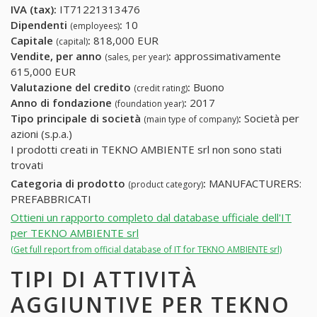
IVA (tax):
IT71221313476
Dipendenti
:
10
(employees)
Capitale
:
818,000 EUR
(capital)
Vendite, per anno
:
approssimativamente
(sales, per year)
615,000 EUR
Valutazione del credito
:
Buono
(credit rating)
Anno di fondazione
:
2017
(foundation year)
Tipo principale di società
:
Società per
(main type of company)
azioni (s.p.a.)
I prodotti creati in TEKNO AMBIENTE srl non sono stati
trovati
Categoria di prodotto
:
MANUFACTURERS:
(product category)
PREFABBRICATI
Ottieni un rapporto completo dal database ufficiale dell'IT
per TEKNO AMBIENTE srl
(Get full report from official database of IT for TEKNO AMBIENTE srl)
TIPI DI ATTIVITÀ
AGGIUNTIVE PER TEKNO