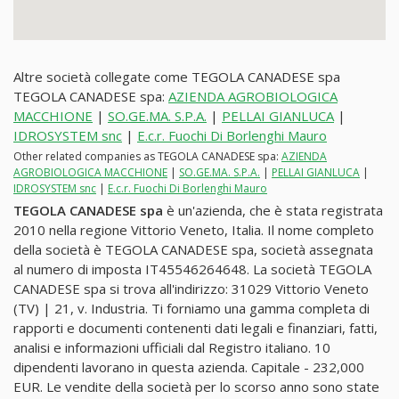
Altre società collegate come TEGOLA CANADESE spa
TEGOLA CANADESE spa:
AZIENDA AGROBIOLOGICA
MACCHIONE
|
SO.GE.MA. S.P.A.
|
PELLAI GIANLUCA
|
IDROSYSTEM snc
|
E.c.r. Fuochi Di Borlenghi Mauro
Other related companies as TEGOLA CANADESE spa:
AZIENDA
AGROBIOLOGICA MACCHIONE
|
SO.GE.MA. S.P.A.
|
PELLAI GIANLUCA
|
IDROSYSTEM snc
|
E.c.r. Fuochi Di Borlenghi Mauro
TEGOLA CANADESE spa
è un'azienda, che è stata registrata
2010 nella regione Vittorio Veneto, Italia. Il nome completo
della società è TEGOLA CANADESE spa, società assegnata
al numero di imposta IT45546264648. La società TEGOLA
CANADESE spa si trova all'indirizzo: 31029 Vittorio Veneto
(TV) | 21, v. Industria. Ti forniamo una gamma completa di
rapporti e documenti contenenti dati legali e finanziari, fatti,
analisi e informazioni ufficiali dal Registro italiano. 10
dipendenti lavorano in questa azienda. Capitale - 232,000
EUR. Le vendite della società per lo scorso anno sono state