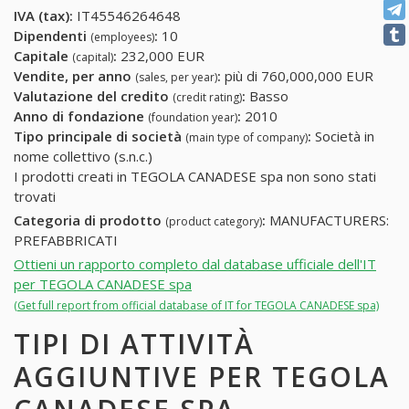
IVA (tax):
IT45546264648
Dipendenti
:
10
(employees)
Capitale
:
232,000 EUR
(capital)
Vendite, per anno
:
più di 760,000,000 EUR
(sales, per year)
Valutazione del credito
:
Basso
(credit rating)
Anno di fondazione
:
2010
(foundation year)
Tipo principale di società
:
Società in
(main type of company)
nome collettivo (s.n.c.)
I prodotti creati in TEGOLA CANADESE spa non sono stati
trovati
Categoria di prodotto
:
MANUFACTURERS:
(product category)
PREFABBRICATI
Ottieni un rapporto completo dal database ufficiale dell'IT
per TEGOLA CANADESE spa
(Get full report from official database of IT for TEGOLA CANADESE spa)
TIPI DI ATTIVITÀ
AGGIUNTIVE PER TEGOLA