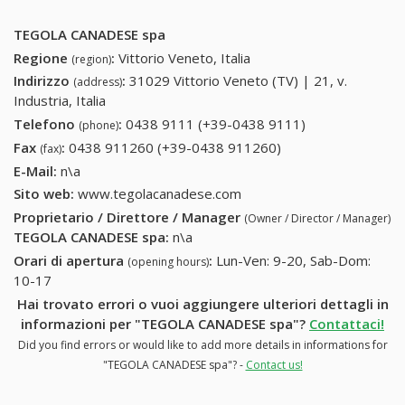
TEGOLA CANADESE spa
Regione
:
Vittorio Veneto, Italia
(region)
Indirizzo
:
31029 Vittorio Veneto (TV) | 21, v.
(address)
Industria, Italia
Telefono
:
0438 9111 (+39-0438 9111)
0438 9111
(phone)
(+39-0438
Fax
:
0438 911260 (+39-0438 911260)
0438 911260 (+39-
(fax)
9111)
0438 911260)
E-Mail:
n\a
Sito web:
www.tegolacanadese.com
Proprietario / Direttore / Manager
(Owner / Director / Manager)
TEGOLA CANADESE spa
:
n\a
Orari di apertura
:
Lun-Ven: 9-20, Sab-Dom:
(opening hours)
10-17
Hai trovato errori o vuoi aggiungere ulteriori dettagli in
informazioni per "TEGOLA CANADESE spa"?
Contattaci!
Did you find errors or would like to add more details in informations for
"TEGOLA CANADESE spa"? -
Contact us!