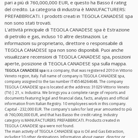
pari a più di 760,000,000 EUR, e questo ha Basso il rating
del credito. La categoria di industria è MANUFACTURERS:
PREFABBRICATI. I prodotti creati in TEGOLA CANADESE spa
non sono stati trovati.
L'attività principale di TEGOLA CANADESE spa è Estrazione
di petrolio e gas, incluso 10 altre destinazioni. Le
informazioni su proprietario, direttore o responsabile di
TEGOLA CANADESE spa non sono disponibili. Puoi anche
visualizzare recensioni di TEGOLA CANADESE spa, posizioni
aperte, posizione di TEGOLA CANADESE spa sulla mappa.
TEGOLA CANADESE spa
is a company, that was registered 2010 in Vittorio
Veneto region, Italy. Full name of company is TEGOLA CANADESE spa,
company assigned to the tax number IT45546264648. The company
TEGOLA CANADESE spa is located at the address: 31029 Vittorio Veneto
(TV) | 21, v. Industria. We brings you a complete range of reports and
documents featuring legal and financial data, facts, analysis and official
information from Italian Registry. 10 employees work in this company.
Capital - 232,000 EUR. The company's sales for last year amounted to più
di 760,000,000 EUR, and that has Basso the credit rating. Industry
category is MANUFACTURERS: PREFABBRICATI. Products created in
TEGOLA CANADESE spa were not found.
The main activity of TEGOLA CANADESE spa is Oil and Gas Extraction,
including 10 other destinations. Information about owner, director or