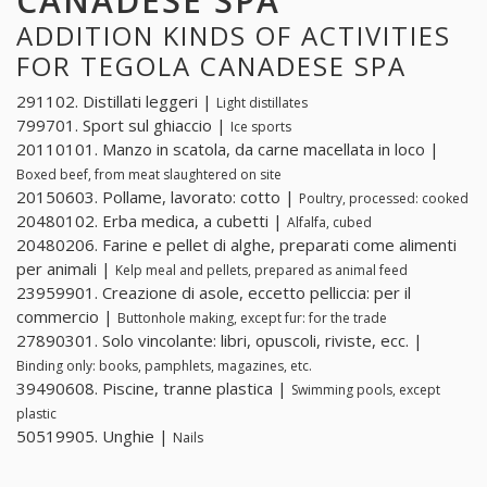
CANADESE SPA
ADDITION KINDS OF ACTIVITIES
FOR TEGOLA CANADESE SPA
291102. Distillati leggeri |
Light distillates
799701. Sport sul ghiaccio |
Ice sports
20110101. Manzo in scatola, da carne macellata in loco |
Boxed beef, from meat slaughtered on site
20150603. Pollame, lavorato: cotto |
Poultry, processed: cooked
20480102. Erba medica, a cubetti |
Alfalfa, cubed
20480206. Farine e pellet di alghe, preparati come alimenti
per animali |
Kelp meal and pellets, prepared as animal feed
23959901. Creazione di asole, eccetto pelliccia: per il
commercio |
Buttonhole making, except fur: for the trade
27890301. Solo vincolante: libri, opuscoli, riviste, ecc. |
Binding only: books, pamphlets, magazines, etc.
39490608. Piscine, tranne plastica |
Swimming pools, except
plastic
50519905. Unghie |
Nails