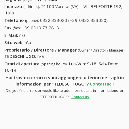
Indirizzo
:
21100 Varese (VA) | VL. BELFORTE 192,
(address)
Italia
Telefono
:
0332 333020 (+39-0332 333020)
0332
(phone)
333020
Fax
:
+39 0319 73 2818
+39 0319 73 2818
(fax)
(+39-0332
E-Mail:
n\a
333020)
Sito web:
n\a
Proprietario / Direttore / Manager
(Owner / Director / Manager)
TEDESCHI UGO
:
n\a
Orari di apertura
:
Lun-Ven: 9-18, Sab-Dom:
(opening hours)
10-14
Hai trovato errori o vuoi aggiungere ulteriori dettagli in
informazioni per "TEDESCHI UGO"?
Contattaci!
Did you find errors or would like to add more details in informations for
"TEDESCHI UGO"? -
Contact us!