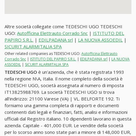
Altre società collegate come TEDESCHI UGO TEDESCHI
UGO:
Autofficina Elettrauto Corrado Snc
|
ISTITUTO DEL
PAPIRO S.R.L.
|
EDILPADANA srl
|
LA NUOVA ASSOEDIL
|
SICURIT ALARMITALIA SPA
Other related companies as TEDESCHI UGO:
Autofficina Elettrauto
Corrado Snc
|
ISTITUTO DEL PAPIRO S.R.L.
|
EDILPADANA srl
|
LA NUOVA
ASSOEDIL
|
SICURIT ALARMITALIA SPA
TEDESCHI UGO
è un'azienda, che è stata registrata 1993
nella regione N\A, Italia. Il nome completo della società è
TEDESCHI UGO, società assegnata al numero di imposta
IT13825988769. La società TEDESCHI UGO si trova
all'indirizzo: 21100 Varese (VA) | VL. BELFORTE 192. Ti
forniamo una gamma completa di rapporti e documenti
contenenti dati legali e finanziari, fatti, analisi e informazioni
ufficiali dal Registro italiano. 10 dipendenti lavorano in questa
azienda. Capitale - 401,000 EUR. Le vendite della società
per lo scorso anno sono state pari a minore di 148,000 EUR,