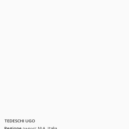
TEDESCHI UGO
Regione
:
N\A, Italia
(region)