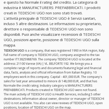
e questo ha Normale il rating del credito. La categoria di
industria è MANUFACTURERS: PREFABBRICATI. I prodotti
creati in TEDESCHI UGO non sono stati trovati.
L'attività principale di TEDESCHI UGO è Servizi sanitari,
incluso 5 altre destinazioni. Le informazioni su proprietario,
direttore o responsabile di TEDESCHI UGO non sono
disponibili. Puoi anche visualizzare recensioni di TEDESCHI
UGO, posizioni aperte, posizione di TEDESCHI UGO sulla
mappa.
TEDESCHI UGO
is a company, that was registered 1993 in N\A region, Italy.
Full name of company is TEDESCHI UGO, company assigned to the tax
number IT13825988769. The company TEDESCHI UGO is located at the
address: 21100 Varese (VA) | VL. BELFORTE 192. We brings you a
complete range of reports and documents featuring legal and financial
data, facts, analysis and official information from Italian Registry. 10
employees work in this company. Capital - 401,000 EUR. The company's
sales for last year amounted to minore di 148,000 EUR, and that has
Normale the credit rating. Industry category is MANUFACTURERS:
PREFABBRICATI. Products created in TEDESCHI UGO were not found.
The main activity of TEDESCHI UGO is Health Services, including 5 other
destinations. Information about owner, director or manager of TEDESCHI
UGO is not available. You also can view reviews of TEDESCHI UGO, open
positions, location of TEDESCHI UGO on the map.