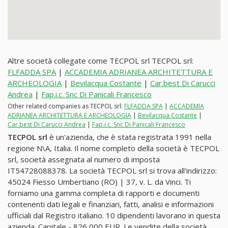
Altre società collegate come TECPOL srl TECPOL srl:
FLFADDA SPA
|
ACCADEMIA ADRIANEA ARCHITETTURA E
ARCHEOLOGIA
|
Bevilacqua Costante
|
Car.best Di Carucci
Andrea
|
Fap.i.c. Snc Di Panicali Francesco
Other related companies as TECPOL srl:
FLFADDA SPA
|
ACCADEMIA
ADRIANEA ARCHITETTURA E ARCHEOLOGIA
|
Bevilacqua Costante
|
Car.best Di Carucci Andrea
|
Fap.i.c. Snc Di Panicali Francesco
TECPOL srl
è un'azienda, che è stata registrata 1991 nella
regione N\A, Italia. Il nome completo della società è TECPOL
srl, società assegnata al numero di imposta
IT54728088378. La società TECPOL srl si trova all'indirizzo:
45024 Fiesso Umbertiano (RO) | 37, v. L. da Vinci. Ti
forniamo una gamma completa di rapporti e documenti
contenenti dati legali e finanziari, fatti, analisi e informazioni
ufficiali dal Registro italiano. 10 dipendenti lavorano in questa
azienda. Capitale - 826,000 EUR. Le vendite della società