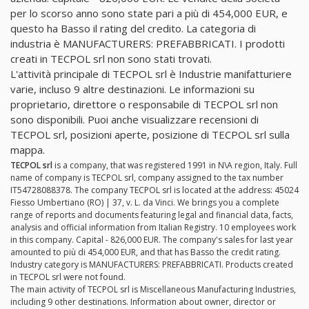
per lo scorso anno sono state pari a più di 454,000 EUR, e
questo ha Basso il rating del credito. La categoria di
industria è MANUFACTURERS: PREFABBRICATI. I prodotti
creati in TECPOL srl non sono stati trovati.
L'attività principale di TECPOL srl è Industrie manifatturiere
varie, incluso 9 altre destinazioni. Le informazioni su
proprietario, direttore o responsabile di TECPOL srl non
sono disponibili. Puoi anche visualizzare recensioni di
TECPOL srl, posizioni aperte, posizione di TECPOL srl sulla
mappa.
TECPOL srl
is a company, that was registered 1991 in N\A region, Italy. Full
name of company is TECPOL srl, company assigned to the tax number
IT54728088378. The company TECPOL srl is located at the address: 45024
Fiesso Umbertiano (RO) | 37, v. L. da Vinci. We brings you a complete
range of reports and documents featuring legal and financial data, facts,
analysis and official information from Italian Registry. 10 employees work
in this company. Capital - 826,000 EUR. The company's sales for last year
amounted to più di 454,000 EUR, and that has Basso the credit rating.
Industry category is MANUFACTURERS: PREFABBRICATI. Products created
in TECPOL srl were not found.
The main activity of TECPOL srl is Miscellaneous Manufacturing Industries,
including 9 other destinations. Information about owner, director or