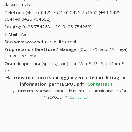
da Vinci, Italia
Telefono
:
0425 754140,0425 754662 (+39-0425
(phone)
754140,0425 754662)
0425 754140,0425 754662 (+39-0425
754140,0425 754662)
Fax
:
0425 754268 (+39-0425 754268)
0425 754268 (+39-
(fax)
0425 754268)
E-Mail:
n\a
Sito web:
www.netmarket.it/tecpol
Proprietario / Direttore / Manager
(Owner / Director / Manager)
TECPOL srl
:
n\a
Orari di apertura
:
Lun-Ven: 9-19, Sab-Dom: 9-
(opening hours)
17
Hai trovato errori o vuoi aggiungere ulteriori dettagli in
informazioni per "TECPOL srl"?
Contattaci!
Did you find errors or would like to add more details in informations for
"TECPOL srl"? -
Contact us!