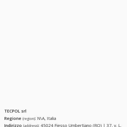
TECPOL srl
Regione
:
N\A, Italia
(region)
Indirizzo
:
45024 Fiesso Umbertiano (RO) | 37, v. L.
(address)