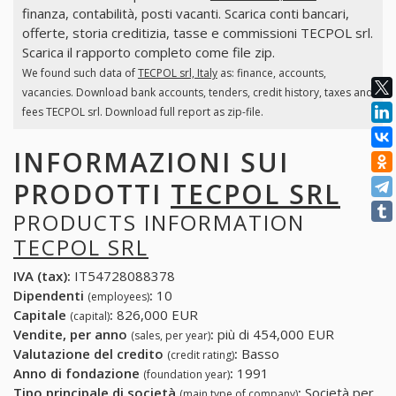
finanza, contabilità, posti vacanti. Scarica conti bancari,
offerte, storia creditizia, tasse e commissioni TECPOL srl.
Scarica il rapporto completo come file zip.
We found such data of
TECPOL srl, Italy
as: finance, accounts,
vacancies. Download bank accounts, tenders, credit history, taxes and
fees TECPOL srl. Download full report as zip-file.
INFORMAZIONI SUI
PRODOTTI
TECPOL SRL
PRODUCTS INFORMATION
TECPOL SRL
IVA (tax):
IT54728088378
Dipendenti
:
10
(employees)
Capitale
:
826,000 EUR
(capital)
Vendite, per anno
:
più di 454,000 EUR
(sales, per year)
Valutazione del credito
:
Basso
(credit rating)
Anno di fondazione
:
1991
(foundation year)
Tipo principale di società
:
Società per
(main type of company)