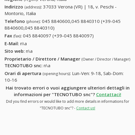
Indirizzo
:
37033 Verona (VR) | 18, v. Peschi -
(address)
Montorio, Italia
Telefono
:
045 8840600,045 8840310 (+39-045
(phone)
8840600,045 8840310)
045 8840600,045 8840310 (+39-045
8840600,045 8840310)
Fax
:
045 8840097 (+39-045 8840097)
045 8840097 (+39-
(fax)
045 8840097)
E-Mail:
n\a
Sito web:
n\a
Proprietario / Direttore / Manager
(Owner / Director / Manager)
TECNOTUBO snc
:
n\a
Orari di apertura
:
Lun-Ven: 9-18, Sab-Dom:
(opening hours)
10-16
Hai trovato errori o vuoi aggiungere ulteriori dettagli in
informazioni per "TECNOTUBO snc"?
Contattaci!
Did you find errors or would like to add more details in informations for
"TECNOTUBO snc"? -
Contact us!