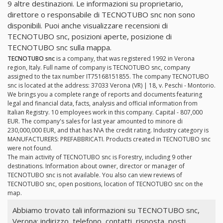
9 altre destinazioni. Le informazioni su proprietario,
direttore o responsabile di TECNOTUBO snc non sono
disponibili. Puoi anche visualizzare recensioni di
TECNOTUBO snc, posizioni aperte, posizione di
TECNOTUBO snc sulla mappa.
TECNOTUBO snc
is a company, that was registered 1992 in Verona
region, Italy. Full name of company is TECNOTUBO snc, company
assigned to the tax number IT75168151855. The company TECNOTUBO
snc is located at the address: 37033 Verona (VR) | 18, v. Peschi - Montorio.
We brings you a complete range of reports and documents featuring
legal and financial data, facts, analysis and official information from
Italian Registry. 10 employees work in this company. Capital - 807,000
EUR. The company's sales for last year amounted to minore di
230,000,000 EUR, and that has N\A the credit rating. Industry category is
MANUFACTURERS: PREFABBRICATI. Products created in TECNOTUBO snc
were not found.
The main activity of TECNOTUBO snc is Forestry, including 9 other
destinations. Information about owner, director or manager of
TECNOTUBO snc is not available. You also can view reviews of
TECNOTUBO snc, open positions, location of TECNOTUBO snc on the
map.
Abbiamo trovato tali informazioni su TECNOTUBO snc,
Verona: indirizzo, telefono, contatti, risposta, posti