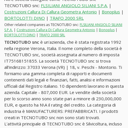
TECNOTUBO snc:
FLSILIANI ANGIOLO SILIANI S.P.A.
|
Costruzioni Callura Di Callura Geometra Antonio
|
Bonoplus
|
BORTOLOTTI DINO
|
TRAFO 2000 SRL
Other related companies as TECNOTUBO snc:
FLSILIANI ANGIOLO SILIANI
S.P.A.
|
Costruzioni Callura Di Callura Geometra Antonio
|
Bonoplus
|
BORTOLOTTI DINO
|
TRAFO 2000 SRL
TECNOTUBO snc
è un'azienda, che è stata registrata 1992
nella regione Verona, Italia. Il nome completo della società è
TECNOTUBO snc, società assegnata al numero di imposta
IT75168151855. La società TECNOTUBO snc si trova
all'indirizzo: 37033 Verona (VR) | 18, v. Peschi - Montorio. Ti
forniamo una gamma completa di rapporti e documenti
contenenti dati legali e finanziari, fatti, analisi e informazioni
ufficiali dal Registro italiano. 10 dipendenti lavorano in questa
azienda. Capitale - 807,000 EUR. Le vendite della società
per lo scorso anno sono state pari a minore di 230,000,000
EUR, e questo ha N\A il rating del credito. La categoria di
industria è MANUFACTURERS: PREFABBRICATI. I prodotti
creati in TECNOTUBO snc non sono stati trovati.
L'attività principale di TECNOTUBO snc è Silvicoltura, incluso