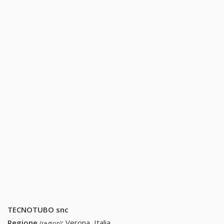
TECNOTUBO snc
Regione
:
Verona, Italia
(region)