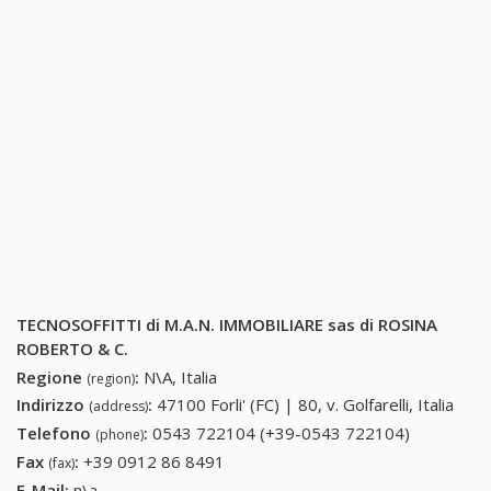
TECNOSOFFITTI di M.A.N. IMMOBILIARE sas di ROSINA
ROBERTO & C.
Regione
:
N\A, Italia
(region)
Indirizzo
:
47100 Forli' (FC) | 80, v. Golfarelli, Italia
(address)
Telefono
:
0543 722104 (+39-0543 722104)
0543
(phone)
722104
Fax
:
+39 0912 86 8491
+39 0912 86 8491
(fax)
(+39-0543
E-Mail:
n\a