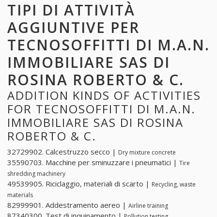
TIPI DI ATTIVITÀ
AGGIUNTIVE PER
TECNOSOFFITTI DI M.A.N.
IMMOBILIARE SAS DI
ROSINA ROBERTO & C.
ADDITION KINDS OF ACTIVITIES
FOR TECNOSOFFITTI DI M.A.N.
IMMOBILIARE SAS DI ROSINA
ROBERTO & C.
32729902. Calcestruzzo secco |
Dry mixture concrete
35590703. Macchine per sminuzzare i pneumatici |
Tire
shredding machinery
49539905. Riciclaggio, materiali di scarto |
Recycling, waste
materials
82999901. Addestramento aereo |
Airline training
87340300. Test di inquinamento |
Pollution testing