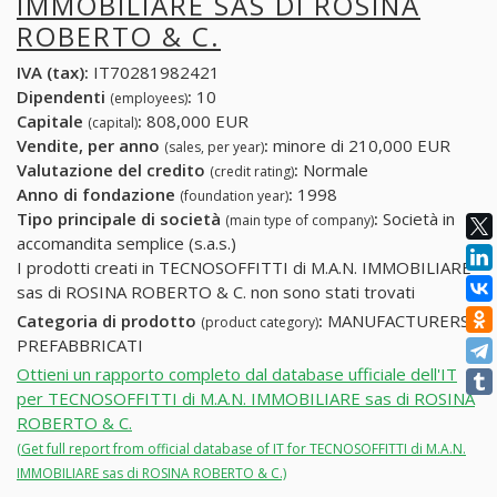
IMMOBILIARE SAS DI ROSINA
ROBERTO & C.
IVA (tax):
IT70281982421
Dipendenti
:
10
(employees)
Capitale
:
808,000 EUR
(capital)
Vendite, per anno
:
minore di 210,000 EUR
(sales, per year)
Valutazione del credito
:
Normale
(credit rating)
Anno di fondazione
:
1998
(foundation year)
Tipo principale di società
:
Società in
(main type of company)
accomandita semplice (s.a.s.)
I prodotti creati in TECNOSOFFITTI di M.A.N. IMMOBILIARE
sas di ROSINA ROBERTO & C. non sono stati trovati
Categoria di prodotto
:
MANUFACTURERS:
(product category)
PREFABBRICATI
Ottieni un rapporto completo dal database ufficiale dell'IT
per TECNOSOFFITTI di M.A.N. IMMOBILIARE sas di ROSINA
ROBERTO & C.
(Get full report from official database of IT for TECNOSOFFITTI di M.A.N.
IMMOBILIARE sas di ROSINA ROBERTO & C.)