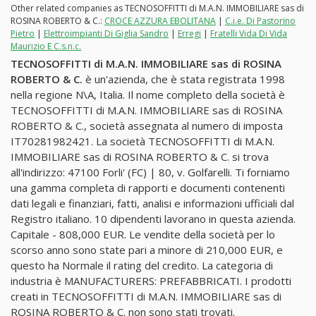
Other related companies as TECNOSOFFITTI di M.A.N. IMMOBILIARE sas di
ROSINA ROBERTO & C.:
CROCE AZZURA EBOLITANA
|
C.i.e. Di Pastorino
Pietro
|
Elettroimpianti Di Giglia Sandro
|
Erregi
|
Fratelli Vida Di Vida
Maurizio E C.s.n.c.
TECNOSOFFITTI di M.A.N. IMMOBILIARE sas di ROSINA
ROBERTO & C.
è un'azienda, che è stata registrata 1998
nella regione N\A, Italia. Il nome completo della società è
TECNOSOFFITTI di M.A.N. IMMOBILIARE sas di ROSINA
ROBERTO & C., società assegnata al numero di imposta
IT70281982421. La società TECNOSOFFITTI di M.A.N.
IMMOBILIARE sas di ROSINA ROBERTO & C. si trova
all'indirizzo: 47100 Forli' (FC) | 80, v. Golfarelli. Ti forniamo
una gamma completa di rapporti e documenti contenenti
dati legali e finanziari, fatti, analisi e informazioni ufficiali dal
Registro italiano. 10 dipendenti lavorano in questa azienda.
Capitale - 808,000 EUR. Le vendite della società per lo
scorso anno sono state pari a minore di 210,000 EUR, e
questo ha Normale il rating del credito. La categoria di
industria è MANUFACTURERS: PREFABBRICATI. I prodotti
creati in TECNOSOFFITTI di M.A.N. IMMOBILIARE sas di
ROSINA ROBERTO & C. non sono stati trovati.