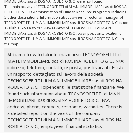
IMMOBILIARE sas di ROSINA ROBERTO & C. were not found.
The main activity of TECNOSOFFITTI di M.A.N. IMMOBILIARE sas di ROSINA
ROBERTO & C. is Administration of Human Resource Programs, including
5 other destinations. Information about owner, director or manager of
TECNOSOFFITTI di M.A.N. IMMOBILIARE sas di ROSINA ROBERTO & C. is not
available. You also can view reviews of TECNOSOFFITTI di M.A.N.
IMMOBILIARE sas di ROSINA ROBERTO & C., open positions, location of
TECNOSOFFITTI di M.A.N. IMMOBILIARE sas di ROSINA ROBERTO & C. on
the map.
Abbiamo trovato tali informazioni su TECNOSOFFITTI di
M.A.N. IMMOBILIARE sas di ROSINA ROBERTO & C., N\A:
indirizzo, telefono, contatti, risposta, posti vacanti. Esiste
un rapporto dettagliato sul lavoro della società
TECNOSOFFITTI di M.A.N. IMMOBILIARE sas di ROSINA
ROBERTO & C., i dipendenti, le statistiche finanziarie. We
found such information about TECNOSOFFITTI di M.A.N.
IMMOBILIARE sas di ROSINA ROBERTO & C., N\A:
address, phone, contacts, response, vacancies. There is
a detailed report on the work of the company
TECNOSOFFITTI di M.A.N. IMMOBILIARE sas di ROSINA
ROBERTO & C., employees, financial statistics.