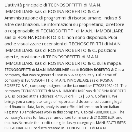
L'attività principale di TECNOSOFFITTI di M.A.N.
IMMOBILIARE sas di ROSINA ROBERTO & C. è
Amministrazione di programmi di risorse umane, incluso 5
altre destinazioni. Le informazioni su proprietario, direttore
o responsabile di TECNOSOFFITTI di M.A.N. IMMOBILIARE
sas di ROSINA ROBERTO & C. non sono disponibili. Puoi
anche visualizzare recensioni di TECNOSOFFITTI di M.A.N.
IMMOBILIARE sas di ROSINA ROBERTO & C., posizioni
aperte, posizione di TECNOSOFFITTI di M.A.N.
IMMOBILIARE sas di ROSINA ROBERTO & C. sulla mappa.
TECNOSOFFITTI di M.A.N. IMMOBILIARE sas di ROSINA ROBERTO & C.
is a
company, that was registered 1998 in N\A region, Italy. Full name of
company is TECNOSOFFITTI di M.A.N. IMMOBILIARE sas di ROSINA
ROBERTO & C., company assigned to the tax number IT70281982421. The
company TECNOSOFFITTI di M.A.N. IMMOBILIARE sas di ROSINA ROBERTO
& C. is located at the address: 47100 Forli' (FC) | 80, v. Golfarelli. We
brings you a complete range of reports and documents featuring legal
and financial data, facts, analysis and official information from Italian
Registry. 10 employees work in this company. Capital - 808,000 EUR. The
company's sales for last year amounted to minore di 210,000 EUR, and
that has Normale the credit rating. Industry category is MANUFACTURERS:
PREFABBRICATI. Products created in TECNOSOFFITTI di M.A.N.