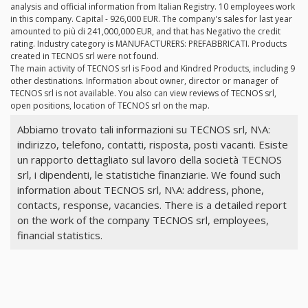
analysis and official information from Italian Registry. 10 employees work
in this company. Capital - 926,000 EUR. The company's sales for last year
amounted to più di 241,000,000 EUR, and that has Negativo the credit
rating. Industry category is MANUFACTURERS: PREFABBRICATI. Products
created in TECNOS srl were not found.
The main activity of TECNOS srl is Food and Kindred Products, including 9
other destinations. Information about owner, director or manager of
TECNOS srl is not available. You also can view reviews of TECNOS srl,
open positions, location of TECNOS srl on the map.
Abbiamo trovato tali informazioni su TECNOS srl, N\A:
indirizzo, telefono, contatti, risposta, posti vacanti. Esiste
un rapporto dettagliato sul lavoro della società TECNOS
srl, i dipendenti, le statistiche finanziarie. We found such
information about TECNOS srl, N\A: address, phone,
contacts, response, vacancies. There is a detailed report
on the work of the company TECNOS srl, employees,
financial statistics.