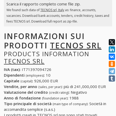
Scarica il rapporto completo come file zip.
We found such data of
TECNOS srl, Italy
as: finance, accounts,
vacancies. Download bank accounts, tenders, credit history, taxes and
fees TECNOS srl. Download full report as zip-file.
INFORMAZIONI SUI
PRODOTTI
TECNOS SRL
PRODUCTS INFORMATION
TECNOS SRL
IVA (tax):
IT71397094726
Dipendenti
:
10
(employees)
Capitale
:
926,000 EUR
(capital)
Vendite, per anno
:
più di 241,000,000 EUR
(sales, per year)
Valutazione del credito
:
Negativo
(credit rating)
Anno di fondazione
:
1988
(foundation year)
Tipo principale di società
:
Società in
(main type of company)
accomandita semplice (s.a.s.)
I prodotti creati in TECNOS srl non sono stati trovati