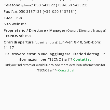
Telefono
:
050 543322 (+39-050 543322)
050 543322
(phone)
(+39-050
Fax
:
050 3137131 (+39-050 3137131)
050 3137131 (+39-
(fax)
543322)
050 3137131)
E-Mail:
n\a
Sito web:
n\a
Proprietario / Direttore / Manager
(Owner / Director / Manager)
TECNOS srl
:
n\a
Orari di apertura
:
Lun-Ven: 8-18, Sab-Dom:
(opening hours)
11-17
Hai trovato errori o vuoi aggiungere ulteriori dettagli in
informazioni per "TECNOS srl"?
Contattaci!
Did you find errors or would like to add more details in informations for
"TECNOS srl"? -
Contact us!