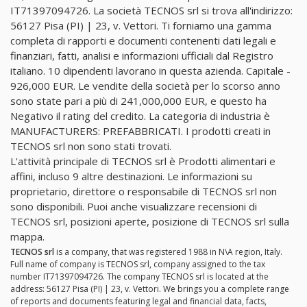
IT71397094726. La società TECNOS srl si trova all'indirizzo:
56127 Pisa (PI) | 23, v. Vettori. Ti forniamo una gamma
completa di rapporti e documenti contenenti dati legali e
finanziari, fatti, analisi e informazioni ufficiali dal Registro
italiano. 10 dipendenti lavorano in questa azienda. Capitale -
926,000 EUR. Le vendite della società per lo scorso anno
sono state pari a più di 241,000,000 EUR, e questo ha
Negativo il rating del credito. La categoria di industria è
MANUFACTURERS: PREFABBRICATI. I prodotti creati in
TECNOS srl non sono stati trovati.
L'attività principale di TECNOS srl è Prodotti alimentari e
affini, incluso 9 altre destinazioni. Le informazioni su
proprietario, direttore o responsabile di TECNOS srl non
sono disponibili. Puoi anche visualizzare recensioni di
TECNOS srl, posizioni aperte, posizione di TECNOS srl sulla
mappa.
TECNOS srl
is a company, that was registered 1988 in N\A region, Italy.
Full name of company is TECNOS srl, company assigned to the tax
number IT71397094726. The company TECNOS srl is located at the
address: 56127 Pisa (PI) | 23, v. Vettori. We brings you a complete range
of reports and documents featuring legal and financial data, facts,