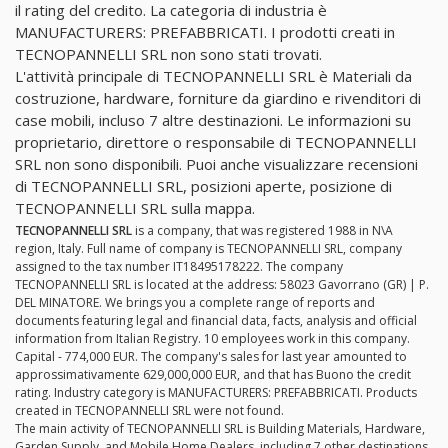
il rating del credito. La categoria di industria è
MANUFACTURERS: PREFABBRICATI. I prodotti creati in
TECNOPANNELLI SRL non sono stati trovati.
L'attività principale di TECNOPANNELLI SRL è Materiali da
costruzione, hardware, forniture da giardino e rivenditori di
case mobili, incluso 7 altre destinazioni. Le informazioni su
proprietario, direttore o responsabile di TECNOPANNELLI
SRL non sono disponibili. Puoi anche visualizzare recensioni
di TECNOPANNELLI SRL, posizioni aperte, posizione di
TECNOPANNELLI SRL sulla mappa.
TECNOPANNELLI SRL
is a company, that was registered 1988 in N\A
region, Italy. Full name of company is TECNOPANNELLI SRL, company
assigned to the tax number IT18495178222. The company
TECNOPANNELLI SRL is located at the address: 58023 Gavorrano (GR) | P.
DEL MINATORE. We brings you a complete range of reports and
documents featuring legal and financial data, facts, analysis and official
information from Italian Registry. 10 employees work in this company.
Capital - 774,000 EUR. The company's sales for last year amounted to
approssimativamente 629,000,000 EUR, and that has Buono the credit
rating. Industry category is MANUFACTURERS: PREFABBRICATI. Products
created in TECNOPANNELLI SRL were not found.
The main activity of TECNOPANNELLI SRL is Building Materials, Hardware,
Garden Supply, and Mobile Home Dealers, including 7 other destinations.