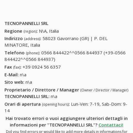
TECNOPANNELLI SRL
Regione
:
N\A, Italia
(region)
Indirizzo
:
58023 Gavorrano (GR) | P. DEL
(address)
MINATORE, Italia
Telefono
:
0566 844422^^0566 844937 (+39-0566
(phone)
844422^^0566 844937)
0566 844422^^0566 844937 (+39-
0566 844422^^0566 844937)
Fax
:
+39 0924 56 6357
+39 0924 56 6357
(fax)
E-Mail:
n\a
Sito web:
n\a
Proprietario / Direttore / Manager
(Owner / Director / Manager)
TECNOPANNELLI SRL
:
n\a
Orari di apertura
:
Lun-Ven: 7-19, Sab-Dom: 9-
(opening hours)
14
Hai trovato errori o vuoi aggiungere ulteriori dettagli in
informazioni per "TECNOPANNELLI SRL"?
Contattaci!
Did you find errors or would like to add more details in informations for