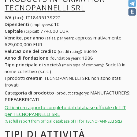
TECNOPANNELLI SRL
IVA (tax):
IT18495178222
Dipendenti
:
10
(employees)
Capitale
:
774,000 EUR
(capital)
Vendite, per anno
:
approssimativamente
(sales, per year)
629,000,000 EUR
Valutazione del credito
:
Buono
(credit rating)
Anno di fondazione
:
1988
(foundation year)
Tipo principale di società
:
Società in
(main type of company)
nome collettivo (s.n.c.)
I prodotti creati in TECNOPANNELLI SRL non sono stati
trovati
Categoria di prodotto
:
MANUFACTURERS:
(product category)
PREFABBRICATI
Ottieni un rapporto completo dal database ufficiale dell'IT
per TECNOPANNELLI SRL
(Get full report from official database of IT for TECNOPANNELLI SRL)
TIPI DI ATTIVITÀ