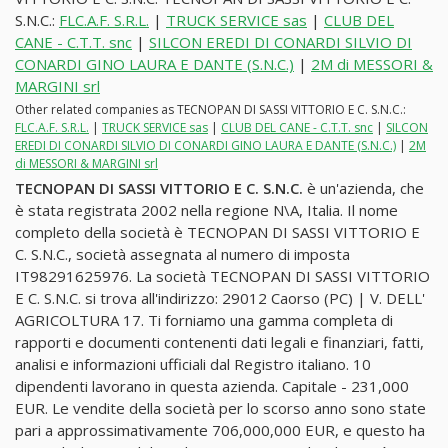
S.N.C.:
FLC.A.F. S.R.L.
|
TRUCK SERVICE sas
|
CLUB DEL
CANE - C.T.T. snc
|
SILCON EREDI DI CONARDI SILVIO DI
CONARDI GINO LAURA E DANTE (S.N.C.)
|
2M di MESSORI &
MARGINI srl
Other related companies as TECNOPAN DI SASSI VITTORIO E C. S.N.C.:
FLC.A.F. S.R.L.
|
TRUCK SERVICE sas
|
CLUB DEL CANE - C.T.T. snc
|
SILCON
EREDI DI CONARDI SILVIO DI CONARDI GINO LAURA E DANTE (S.N.C.)
|
2M
di MESSORI & MARGINI srl
TECNOPAN DI SASSI VITTORIO E C. S.N.C.
è un'azienda, che
è stata registrata 2002 nella regione N\A, Italia. Il nome
completo della società è TECNOPAN DI SASSI VITTORIO E
C. S.N.C., società assegnata al numero di imposta
IT98291625976. La società TECNOPAN DI SASSI VITTORIO
E C. S.N.C. si trova all'indirizzo: 29012 Caorso (PC) | V. DELL'
AGRICOLTURA 17. Ti forniamo una gamma completa di
rapporti e documenti contenenti dati legali e finanziari, fatti,
analisi e informazioni ufficiali dal Registro italiano. 10
dipendenti lavorano in questa azienda. Capitale - 231,000
EUR. Le vendite della società per lo scorso anno sono state
pari a approssimativamente 706,000,000 EUR, e questo ha