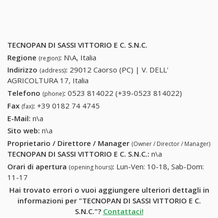
TECNOPAN DI SASSI VITTORIO E C. S.N.C.
Regione
:
N\A, Italia
(region)
Indirizzo
:
29012 Caorso (PC) | V. DELL'
(address)
AGRICOLTURA 17, Italia
Telefono
:
0523 814022 (+39-0523 814022)
0523
(phone)
814022
Fax
:
+39 0182 74 4745
+39 0182 74 4745
(fax)
(+39-0523
E-Mail:
n\a
814022)
Sito web:
n\a
Proprietario / Direttore / Manager
(Owner / Director / Manager)
TECNOPAN DI SASSI VITTORIO E C. S.N.C.
:
n\a
Orari di apertura
:
Lun-Ven: 10-18, Sab-Dom:
(opening hours)
11-17
Hai trovato errori o vuoi aggiungere ulteriori dettagli in
informazioni per "TECNOPAN DI SASSI VITTORIO E C.
S.N.C."?
Contattaci!