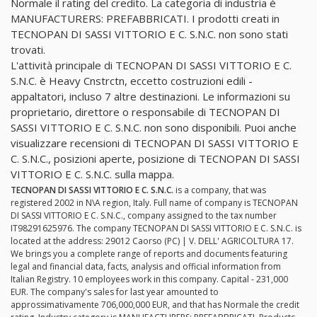
Normale il rating del credito. La categoria di industria è
MANUFACTURERS: PREFABBRICATI. I prodotti creati in
TECNOPAN DI SASSI VITTORIO E C. S.N.C. non sono stati
trovati.
L'attività principale di TECNOPAN DI SASSI VITTORIO E C.
S.N.C. è Heavy Cnstrctn, eccetto costruzioni edili -
appaltatori, incluso 7 altre destinazioni. Le informazioni su
proprietario, direttore o responsabile di TECNOPAN DI
SASSI VITTORIO E C. S.N.C. non sono disponibili. Puoi anche
visualizzare recensioni di TECNOPAN DI SASSI VITTORIO E
C. S.N.C., posizioni aperte, posizione di TECNOPAN DI SASSI
VITTORIO E C. S.N.C. sulla mappa.
TECNOPAN DI SASSI VITTORIO E C. S.N.C.
is a company, that was
registered 2002 in N\A region, Italy. Full name of company is TECNOPAN
DI SASSI VITTORIO E C. S.N.C., company assigned to the tax number
IT98291625976. The company TECNOPAN DI SASSI VITTORIO E C. S.N.C. is
located at the address: 29012 Caorso (PC) | V. DELL' AGRICOLTURA 17.
We brings you a complete range of reports and documents featuring
legal and financial data, facts, analysis and official information from
Italian Registry. 10 employees work in this company. Capital - 231,000
EUR. The company's sales for last year amounted to
approssimativamente 706,000,000 EUR, and that has Normale the credit