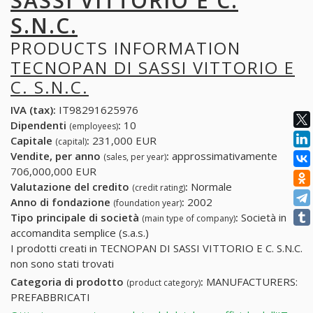
SASSI VITTORIO E C.
S.N.C.
PRODUCTS INFORMATION
TECNOPAN DI SASSI VITTORIO E
C. S.N.C.
IVA (tax):
IT98291625976
Dipendenti
:
10
(employees)
Capitale
:
231,000 EUR
(capital)
Vendite, per anno
:
approssimativamente
(sales, per year)
706,000,000 EUR
Valutazione del credito
:
Normale
(credit rating)
Anno di fondazione
:
2002
(foundation year)
Tipo principale di società
:
Società in
(main type of company)
accomandita semplice (s.a.s.)
I prodotti creati in TECNOPAN DI SASSI VITTORIO E C. S.N.C.
non sono stati trovati
Categoria di prodotto
:
MANUFACTURERS:
(product category)
PREFABBRICATI