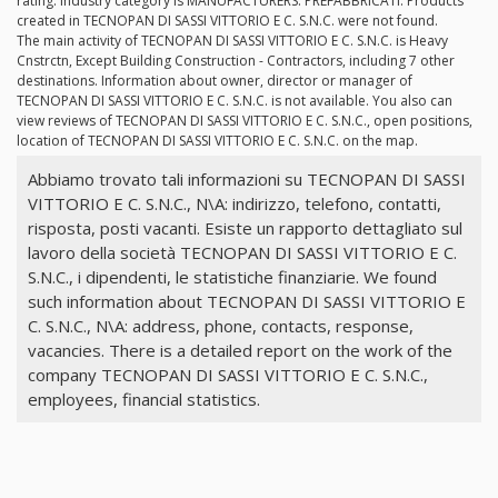
rating. Industry category is MANUFACTURERS: PREFABBRICATI. Products
created in TECNOPAN DI SASSI VITTORIO E C. S.N.C. were not found.
The main activity of TECNOPAN DI SASSI VITTORIO E C. S.N.C. is Heavy
Cnstrctn, Except Building Construction - Contractors, including 7 other
destinations. Information about owner, director or manager of
TECNOPAN DI SASSI VITTORIO E C. S.N.C. is not available. You also can
view reviews of TECNOPAN DI SASSI VITTORIO E C. S.N.C., open positions,
location of TECNOPAN DI SASSI VITTORIO E C. S.N.C. on the map.
Abbiamo trovato tali informazioni su TECNOPAN DI SASSI
VITTORIO E C. S.N.C., N\A: indirizzo, telefono, contatti,
risposta, posti vacanti. Esiste un rapporto dettagliato sul
lavoro della società TECNOPAN DI SASSI VITTORIO E C.
S.N.C., i dipendenti, le statistiche finanziarie. We found
such information about TECNOPAN DI SASSI VITTORIO E
C. S.N.C., N\A: address, phone, contacts, response,
vacancies. There is a detailed report on the work of the
company TECNOPAN DI SASSI VITTORIO E C. S.N.C.,
employees, financial statistics.