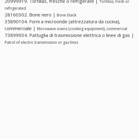
20999919. Tortillas, fresche o refrigerate |
Tortillas, fresh or
refrigerated
28160302. Bone nero |
Bone black
35890104. Forni a microonde (attrezzatura da cucina),
commerciale |
Microwave ovens (cooking equipment), commercial
73899934. Pattuglia di trasmissione elettrica o linee di gas |
Patrol of electric transmission or gas lines