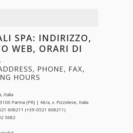
LI SPA: INDIRIZZO,
TO WEB, ORARI DI
A
ADDRESS, PHONE, FAX,
NING HOURS
, Italia
3100 Parma (PR) | 46/a, v. Pizzolese, Italia
521 608211 (+39-0521 608211)
0521 608211
(+39-0521
92 5682
+39 0187 92 5682
608211)
pali.it