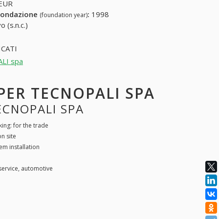
 EUR
fondazione
:
1998
(foundation year)
 (s.n.c.)
CATI
ALI spa
 PER TECNOPALI SPA
ECNOPALI SPA
king: for the trade
n site
tem installation
service, automotive