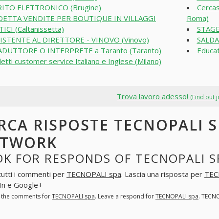
ITO ELETTRONICO (Brugine)
Cercas
DETTA VENDITE PER BOUTIQUE IN VILLAGGI
Roma)
ICI (Caltanissetta)
STAGE
ISTENTE AL DIRETTORE - VINOVO (Vinovo)
SALDA
DUTTORE O INTERPRETE a Taranto (Taranto)
Educat
etti customer service Italiano e Inglese (Milano)
Trova lavoro adesso!
(Find out 
RCA RISPOSTE TECNOPALI S
ETWORK
K FOR RESPONDS OF TECNOPALI S
tutti i commenti per
TECNOPALI spa
. Lascia una risposta per
TEC
In e Google+
l the comments for
TECNOPALI spa
. Leave a respond for
TECNOPALI spa
. TECN