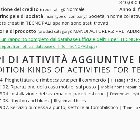
340,000
zione del credito
:
Normale
Anno di 
(credit rating)
rincipale di società
:
Società in nome collettivo
(main type of company)
otti creati in TECNOPALI spa non sono stati trovati
oria di prodotto
:
MANUFACTURERS: PREFABBRI
(product category)
i un rapporto completo dal database ufficiale dell'IT per TECNOP
l report from official database of IT for TECNOPALI spa)
PI DI ATTIVITÀ AGGIUNTIVE
ITION KINDS OF ACTIVITIES FOR T
. Pieghettatura e rimboccatura: per il commercio |
Pleating and tuc
02. Riparazione della casa mobile, sul posto |
Mobile home repair, o
04. Installazione del sistema per pareti esterne |
Exterior wall sys
108. Rhythm and blues |
Rhythm and blues
07. Servizio di messa a punto, settore automobilistico |
Tune-up 