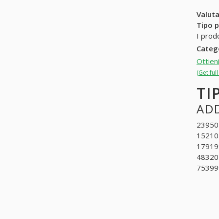
Valuta
Tipo p
I prod
Categ
Ottien
(Get ful
TI
ADD
239504
152101
179199
48320
753999