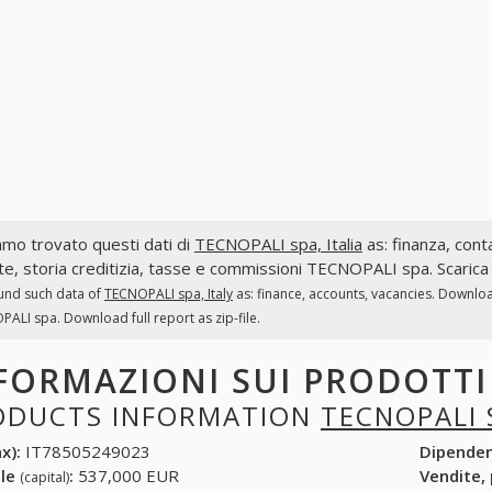
mo trovato questi dati di
TECNOPALI spa, Italia
as: finanza, conta
te, storia creditizia, tasse e commissioni TECNOPALI spa. Scarica 
und such data of
TECNOPALI spa, Italy
as: finance, accounts, vacancies. Downloa
ALI spa. Download full report as zip-file.
FORMAZIONI SUI PRODOTT
ODUCTS INFORMATION
TECNOPALI 
x):
IT78505249023
Dipende
ale
:
537,000 EUR
Vendite,
(capital)