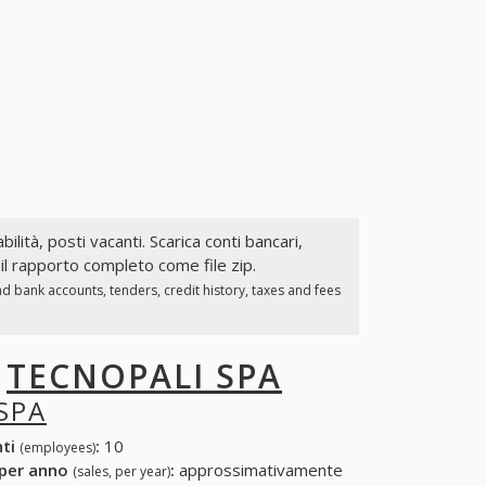
bilità, posti vacanti. Scarica conti bancari,
il rapporto completo come file zip.
d bank accounts, tenders, credit history, taxes and fees
I
TECNOPALI SPA
SPA
nti
:
10
(employees)
 per anno
:
approssimativamente
(sales, per year)