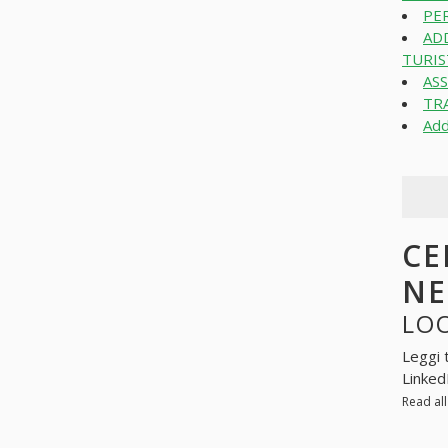
PER
AD
TURIST
ASS
TRA
Add
CE
N
LOO
Leggi 
Linked
Read al