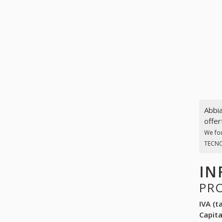
Abbia
offer
We fo
TECNOP
IN
PR
IVA (ta
Capit