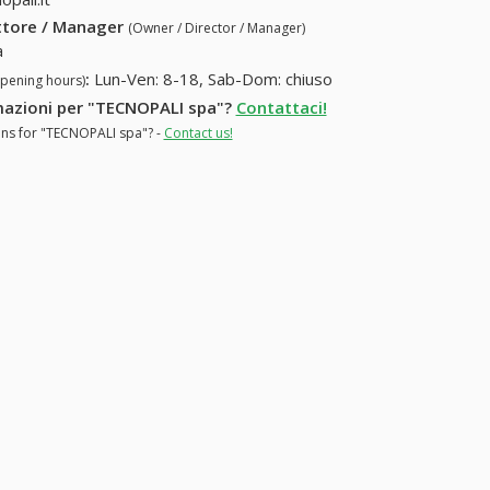
ettore / Manager
(Owner / Director / Manager)
a
:
Lun-Ven: 8-18, Sab-Dom: chiuso
opening hours)
ormazioni per "TECNOPALI spa"?
Contattaci!
ions for "TECNOPALI spa"? -
Contact us!