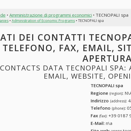
nde
•
Amministrazione di programmi economici
• TECNOPALI spa
anies
•
Administration of Economic Programs
• TECNOPALI spa
ATI DEI CONTATTI TECNOPA
TELEFONO, FAX, EMAIL, SI
APERTUR
CONTACTS DATA TECNOPALI SPA: 
EMAIL, WEBSITE, OPE
TECNOPALI spa
Regione
:
N\A
(region)
Indirizzo
:
4
(address)
Telefono
:
0
(phone)
Fax
:
+39 0187 
(fax)
E-Mail:
n\a
Sito web:
www.tecno