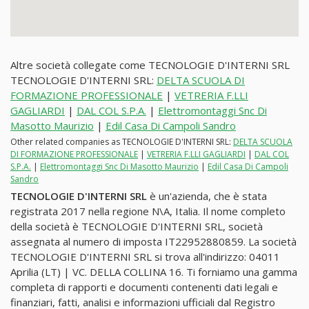
Altre società collegate come TECNOLOGIE D'INTERNI SRL
TECNOLOGIE D'INTERNI SRL:
DELTA SCUOLA DI
FORMAZIONE PROFESSIONALE
|
VETRERIA F.LLI
GAGLIARDI
|
DAL COL S.P.A.
|
Elettromontaggi Snc Di
Masotto Maurizio
|
Edil Casa Di Campoli Sandro
Other related companies as TECNOLOGIE D'INTERNI SRL:
DELTA SCUOLA
DI FORMAZIONE PROFESSIONALE
|
VETRERIA F.LLI GAGLIARDI
|
DAL COL
S.P.A.
|
Elettromontaggi Snc Di Masotto Maurizio
|
Edil Casa Di Campoli
Sandro
TECNOLOGIE D'INTERNI SRL
è un'azienda, che è stata
registrata 2017 nella regione N\A, Italia. Il nome completo
della società è TECNOLOGIE D'INTERNI SRL, società
assegnata al numero di imposta IT22952880859. La società
TECNOLOGIE D'INTERNI SRL si trova all'indirizzo: 04011
Aprilia (LT) | VC. DELLA COLLINA 16. Ti forniamo una gamma
completa di rapporti e documenti contenenti dati legali e
finanziari, fatti, analisi e informazioni ufficiali dal Registro