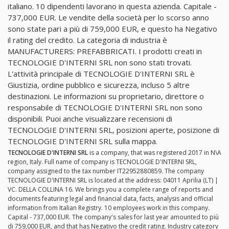
italiano. 10 dipendenti lavorano in questa azienda. Capitale -
737,000 EUR. Le vendite della società per lo scorso anno
sono state pari a più di 759,000 EUR, e questo ha Negativo
il rating del credito. La categoria di industria è
MANUFACTURERS: PREFABBRICATI. I prodotti creati in
TECNOLOGIE D'INTERNI SRL non sono stati trovati.
L'attività principale di TECNOLOGIE D'INTERNI SRL è
Giustizia, ordine pubblico e sicurezza, incluso 5 altre
destinazioni. Le informazioni su proprietario, direttore o
responsabile di TECNOLOGIE D'INTERNI SRL non sono
disponibili. Puoi anche visualizzare recensioni di
TECNOLOGIE D'INTERNI SRL, posizioni aperte, posizione di
TECNOLOGIE D'INTERNI SRL sulla mappa.
TECNOLOGIE D'INTERNI SRL
is a company, that was registered 2017 in N\A
region, Italy. Full name of company is TECNOLOGIE D'INTERNI SRL,
company assigned to the tax number IT22952880859. The company
TECNOLOGIE D'INTERNI SRL is located at the address: 04011 Aprilia (LT) |
VC. DELLA COLLINA 16. We brings you a complete range of reports and
documents featuring legal and financial data, facts, analysis and official
information from Italian Registry. 10 employees work in this company.
Capital - 737,000 EUR. The company's sales for last year amounted to più
di 759,000 EUR, and that has Negativo the credit rating. Industry category