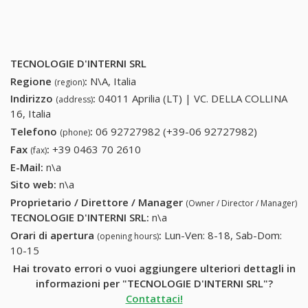
TECNOLOGIE D'INTERNI SRL
Regione
:
N\A, Italia
(region)
Indirizzo
:
04011 Aprilia (LT) | VC. DELLA COLLINA
(address)
16, Italia
Telefono
:
06 92727982 (+39-06 92727982)
06
(phone)
92727982
Fax
:
+39 0463 70 2610
+39 0463 70 2610
(fax)
(+39-06
E-Mail:
n\a
92727982
Sito web:
n\a
Proprietario / Direttore / Manager
(Owner / Director / Manager)
TECNOLOGIE D'INTERNI SRL
:
n\a
Orari di apertura
:
Lun-Ven: 8-18, Sab-Dom:
(opening hours)
10-15
Hai trovato errori o vuoi aggiungere ulteriori dettagli in
informazioni per "TECNOLOGIE D'INTERNI SRL"?
Contattaci!