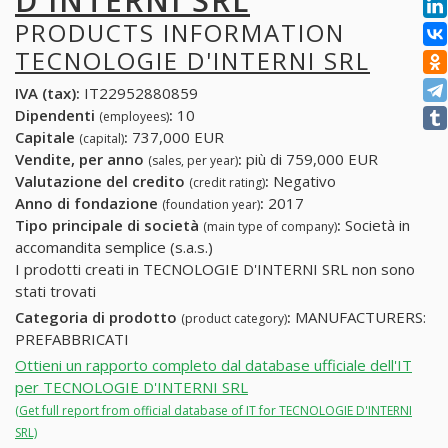
D'INTERNI SRL
PRODUCTS INFORMATION
TECNOLOGIE D'INTERNI SRL
IVA (tax):
IT22952880859
Dipendenti
:
10
(employees)
Capitale
:
737,000 EUR
(capital)
Vendite, per anno
:
più di 759,000 EUR
(sales, per year)
Valutazione del credito
:
Negativo
(credit rating)
Anno di fondazione
:
2017
(foundation year)
Tipo principale di società
:
Società in
(main type of company)
accomandita semplice (s.a.s.)
I prodotti creati in TECNOLOGIE D'INTERNI SRL non sono
stati trovati
Categoria di prodotto
:
MANUFACTURERS:
(product category)
PREFABBRICATI
Ottieni un rapporto completo dal database ufficiale dell'IT
per TECNOLOGIE D'INTERNI SRL
(Get full report from official database of IT for TECNOLOGIE D'INTERNI
SRL)