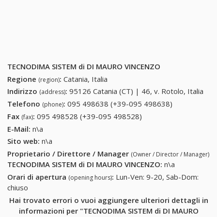
TECNODIMA SISTEM di DI MAURO VINCENZO
Regione
:
Catania, Italia
(region)
Indirizzo
:
95126 Catania (CT) | 46, v. Rotolo, Italia
(address)
Telefono
:
095 498638 (+39-095 498638)
095 498638
(phone)
(+39-095
Fax
:
095 498528 (+39-095 498528)
095 498528 (+39-095
(fax)
498638)
498528)
E-Mail:
n\a
Sito web:
n\a
Proprietario / Direttore / Manager
(Owner / Director / Manager)
TECNODIMA SISTEM di DI MAURO VINCENZO
:
n\a
Orari di apertura
:
Lun-Ven: 9-20, Sab-Dom:
(opening hours)
chiuso
Hai trovato errori o vuoi aggiungere ulteriori dettagli in
informazioni per "TECNODIMA SISTEM di DI MAURO