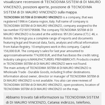
visualizzare recensioni di TECNODIMA SISTEM di DI MAURO
VINCENZO, posizioni aperte, posizione di TECNODIMA
SISTEM di DI MAURO VINCENZO sulla mappa.
TECNODIMA SISTEM di DI MAURO VINCENZO
is a company, that was
registered 1996 in Catania region, Italy. Full name of company is
TECNODIMA SISTEM di DI MAURO VINCENZO, company assigned to the
tax number IT21815795898. The company TECNODIMA SISTEM di DI
MAURO VINCENZO is located at the address: 95126 Catania (CT) | 46, v.
Rotolo. We brings you a complete range of reports and documents
featuring legal and financial data, facts, analysis and official information
from Italian Registry. 10 employees work in this company. Capital -
156,000 EUR. The company's sales for last year amounted to
approssimativamente 774,000 EUR, and that has Basso the credit rating.
Industry category is MANUFACTURERS: PREFABBRICATI. Products created
in TECNODIMA SISTEM di DI MAURO VINCENZO were not found.
The main activity of TECNODIMA SISTEM di DI MAURO VINCENZO is
Wholesale Trade - Durable Goods, including 9 other destinations.
Information about owner, director or manager of TECNODIMA SISTEM di
DI MAURO VINCENZO is not available. You also can view reviews of
TECNODIMA SISTEM di DI MAURO VINCENZO, open positions, location of
TECNODIMA SISTEM di DI MAURO VINCENZO on the map.
Abbiamo trovato tali informazioni su TECNODIMA SISTEM
di DI MAURO VINCENZO, Catania: indirizzo, telefono,