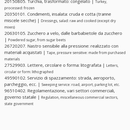
20150805. Turchia, trasformato: congelato |
Turkey,
processed: frozen
20350101. Condimenti, insalata: cruda e cotta (tranne
miscele secche) |
Dressings, salad: raw and cooked (except dry
mixes)
20630105. Zucchero a velo, dalle barbabietole da zucchero
|
Powdered sugar, from sugar beets
26720207. Nastro sensibile alla pressione: realizzato con
materiali acquistati |
Tape, pressure sensitive: made from purchased
materials
27529903. Lettere, circolare o forma: litografata |
Letters,
circular or form: lithographed
49590102. Servizio di spazzamento: strada, aeroporto,
parcheggio, ecc. |
Sweeping service: road, airport, parking lot, etc.
96510402. Regolamentazione, vari settori commerciali,
governo statale |
Regulation, miscellaneous commercial sectors,
state government