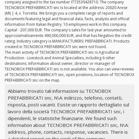
company assigned to the tax number IT73539428710. The company
TECNOBOX PREFABBRICATI snc is located at the address: 20020 Arese
(MI) | 4, v. Torretta. We brings you a complete range of reports and
documents featuring legal and financial data, facts, analysis and official
information from Italian Registry. 10 employees work in this company.
Capital - 207,000 EUR. The company's sales for last year amounted to
approssimativamente 490,000,000 EUR, and that has Negativo the credit
rating. Industry category is MANUFACTURERS: PREFABBRICATI. Products
created in TECNOBOX PREFABBRICATI snc were not found.
The main activity of TECNOBOX PREFABBRICATI snc is Agricultural
Production - Livestock and Animal Specialties, including 6 other
destinations. Information about owner, director or manager of
TECNOBOX PREFABBRICATI snc is not available. You also can view reviews
of TECNOBOX PREFABBRICATI snc, open positions, location of TECNOBOX
PREFABBRICATI snc on the map.
Abbiamo trovato tali informazioni su TECNOBOX
PREFABBRICATI snc, N\A: indirizzo, telefono, contatti,
risposta, posti vacanti. Esiste un rapporto dettagliato sul
lavoro della società TECNOBOX PREFABBRICATI snc, i
dipendenti, le statistiche finanziarie. We found such
information about TECNOBOX PREFABBRICATI snc, N\A:
address, phone, contacts, response, vacancies. There is
a detailed report on the work of the company