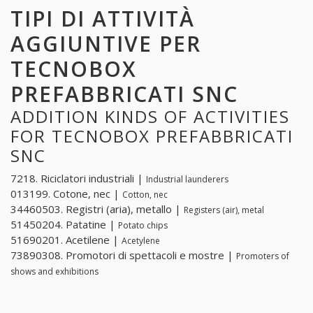
TIPI DI ATTIVITÀ
AGGIUNTIVE PER
TECNOBOX
PREFABBRICATI SNC
ADDITION KINDS OF ACTIVITIES
FOR TECNOBOX PREFABBRICATI
SNC
7218. Riciclatori industriali |
Industrial launderers
013199. Cotone, nec |
Cotton, nec
34460503. Registri (aria), metallo |
Registers (air), metal
51450204. Patatine |
Potato chips
51690201. Acetilene |
Acetylene
73890308. Promotori di spettacoli e mostre |
Promoters of
shows and exhibitions