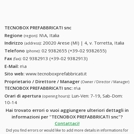
TECNOBOX PREFABBRICATI snc
Regione
:
N\A, Italia
(region)
Indirizzo
:
20020 Arese (MI) | 4, v. Torretta, Italia
(address)
Telefono
:
02 9382655 (+39-02 9382655)
02 9382655
(phone)
(+39-02
Fax
:
02 9382913 (+39-02 9382913)
02 9382913 (+39-02
(fax)
9382655)
9382913)
E-Mail:
n\a
Sito web:
www.tecnoboxprefabbricati.it
Proprietario / Direttore / Manager
(Owner / Director / Manager)
TECNOBOX PREFABBRICATI snc
:
n\a
Orari di apertura
:
Lun-Ven: 7-19, Sab-Dom:
(opening hours)
10-14
Hai trovato errori o vuoi aggiungere ulteriori dettagli in
informazioni per "TECNOBOX PREFABBRICATI snc"?
Contattaci!
Did you find errors or would like to add more details in informations for