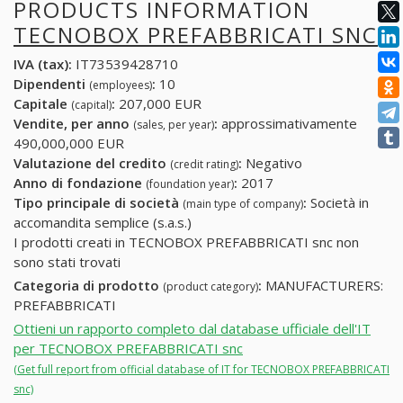
PRODUCTS INFORMATION
TECNOBOX PREFABBRICATI SNC
IVA (tax):
IT73539428710
Dipendenti
:
10
(employees)
Capitale
:
207,000 EUR
(capital)
Vendite, per anno
:
approssimativamente
(sales, per year)
490,000,000 EUR
Valutazione del credito
:
Negativo
(credit rating)
Anno di fondazione
:
2017
(foundation year)
Tipo principale di società
:
Società in
(main type of company)
accomandita semplice (s.a.s.)
I prodotti creati in TECNOBOX PREFABBRICATI snc non
sono stati trovati
Categoria di prodotto
:
MANUFACTURERS:
(product category)
PREFABBRICATI
Ottieni un rapporto completo dal database ufficiale dell'IT
per TECNOBOX PREFABBRICATI snc
(Get full report from official database of IT for TECNOBOX PREFABBRICATI
snc)