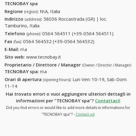
TECNOBAY spa
Regione
:
N\A, Italia
(region)
Indirizzo
:
58036 Roccastrada (GR) | loc.
(address)
Tamburino, Italia
Telefono
:
0564 564511 (+39-0564 564511)
0564
(phone)
564511
Fax
:
0564 564532 (+39-0564 564532)
0564 564532 (+39-
(fax)
(+39-0564
0564 564532)
E-Mail:
n\a
564511)
Sito web:
www.tecnobay.it
Proprietario / Direttore / Manager
(Owner / Director / Manager)
TECNOBAY spa
:
n\a
Orari di apertura
:
Lun-Ven: 10-19, Sab-Dom:
(opening hours)
11-14
Hai trovato errori o vuoi aggiungere ulteriori dettagli in
informazioni per "TECNOBAY spa"?
Contattaci!
Did you find errors or would like to add more details in informations for
"TECNOBAY spa"? -
Contact us!