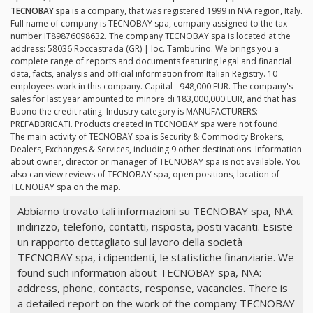
TECNOBAY spa
is a company, that was registered 1999 in N\A region, Italy.
Full name of company is TECNOBAY spa, company assigned to the tax
number IT89876098632. The company TECNOBAY spa is located at the
address: 58036 Roccastrada (GR) | loc. Tamburino. We brings you a
complete range of reports and documents featuring legal and financial
data, facts, analysis and official information from Italian Registry. 10
employees work in this company. Capital - 948,000 EUR. The company's
sales for last year amounted to minore di 183,000,000 EUR, and that has
Buono the credit rating. Industry category is MANUFACTURERS:
PREFABBRICATI. Products created in TECNOBAY spa were not found.
The main activity of TECNOBAY spa is Security & Commodity Brokers,
Dealers, Exchanges & Services, including 9 other destinations. Information
about owner, director or manager of TECNOBAY spa is not available. You
also can view reviews of TECNOBAY spa, open positions, location of
TECNOBAY spa on the map.
Abbiamo trovato tali informazioni su TECNOBAY spa, N\A:
indirizzo, telefono, contatti, risposta, posti vacanti. Esiste
un rapporto dettagliato sul lavoro della società
TECNOBAY spa, i dipendenti, le statistiche finanziarie. We
found such information about TECNOBAY spa, N\A:
address, phone, contacts, response, vacancies. There is
a detailed report on the work of the company TECNOBAY