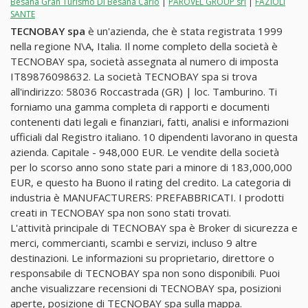
Besana Gran Turismo Di Besana Carlo
|
PAROVEL GROUP srl
|
FAZIOLI
SANTE
TECNOBAY spa
è un'azienda, che è stata registrata 1999
nella regione N\A, Italia. Il nome completo della società è
TECNOBAY spa, società assegnata al numero di imposta
IT89876098632. La società TECNOBAY spa si trova
all'indirizzo: 58036 Roccastrada (GR) | loc. Tamburino. Ti
forniamo una gamma completa di rapporti e documenti
contenenti dati legali e finanziari, fatti, analisi e informazioni
ufficiali dal Registro italiano. 10 dipendenti lavorano in questa
azienda. Capitale - 948,000 EUR. Le vendite della società
per lo scorso anno sono state pari a minore di 183,000,000
EUR, e questo ha Buono il rating del credito. La categoria di
industria è MANUFACTURERS: PREFABBRICATI. I prodotti
creati in TECNOBAY spa non sono stati trovati.
L'attività principale di TECNOBAY spa è Broker di sicurezza e
merci, commercianti, scambi e servizi, incluso 9 altre
destinazioni. Le informazioni su proprietario, direttore o
responsabile di TECNOBAY spa non sono disponibili. Puoi
anche visualizzare recensioni di TECNOBAY spa, posizioni
aperte, posizione di TECNOBAY spa sulla mappa.