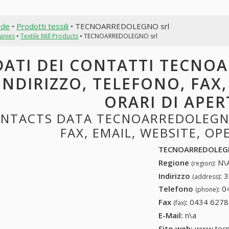
nde
•
Prodotti tessili
• TECNOARREDOLEGNO srl
anies
•
Textile Mill Products
• TECNOARREDOLEGNO srl
DATI DEI CONTATTI TECNO
INDIRIZZO, TELEFONO, FAX,
ORARI DI APE
NTACTS DATA TECNOARREDOLEGNO
FAX, EMAIL, WEBSITE, O
TECNOARREDOLEGN
Regione
:
N\A
(region)
Indirizzo
:
3
(address)
Telefono
:
0
(phone)
Fax
:
0434 6278
(fax)
E-Mail:
n\a
Sito web:
www.tecno