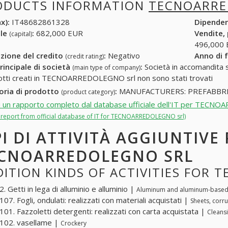
ODUCTS INFORMATION
TECNOARRE
x):
IT48682861328
Dipende
ale
:
682,000 EUR
Vendite,
(capital)
496,000
zione del credito
:
Negativo
Anno di 
(credit rating)
rincipale di società
:
Società in accomandita s
(main type of company)
otti creati in TECNOARREDOLEGNO srl non sono stati trovati
oria di prodotto
:
MANUFACTURERS: PREFABBRI
(product category)
i un rapporto completo dal database ufficiale dell'IT per TEC
ll report from official database of IT for TECNOARREDOLEGNO srl)
PI DI ATTIVITÀ AGGIUNTIVE
CNOARREDOLEGNO SRL
ITION KINDS OF ACTIVITIES FOR
 Getti in lega di alluminio e alluminio |
Aluminum and aluminum-based a
7. Fogli, ondulati: realizzati con materiali acquistati |
Sheets, corr
01. Fazzoletti detergenti: realizzati con carta acquistata |
Cleans
102. vasellame |
Crockery