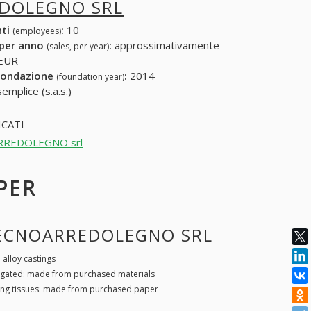
DOLEGNO SRL
nti
:
10
(employees)
 per anno
:
approssimativamente
(sales, per year)
 EUR
fondazione
:
2014
(foundation year)
emplice (s.a.s.)
CATI
NOARREDOLEGNO srl
 PER
 TECNOARREDOLEGNO SRL
lloy castings
ugated: made from purchased materials
ing tissues: made from purchased paper