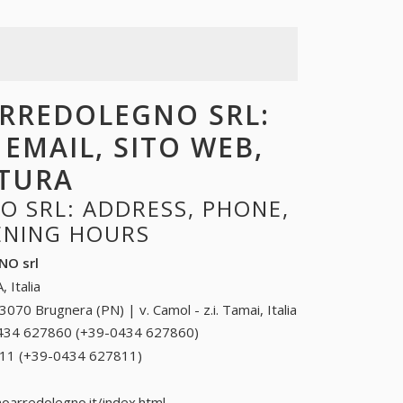
ARREDOLEGNO SRL:
 EMAIL, SITO WEB,
RTURA
 SRL: ADDRESS, PHONE,
PENING HOURS
O srl
, Italia
3070 Brugnera (PN) | v. Camol - z.i. Tamai, Italia
434 627860 (+39-0434 627860)
0434 627860
(+39-0434
11 (+39-0434 627811)
0434 627811 (+39-0434
627860)
627811)
arredolegno.it/index.html