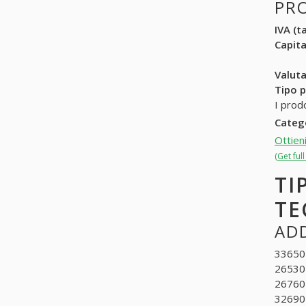
PR
IVA (ta
Capit
Valuta
Tipo p
I prod
Categ
Ottien
(Get fu
TI
TE
ADD
336502.
2653010
267601
32690