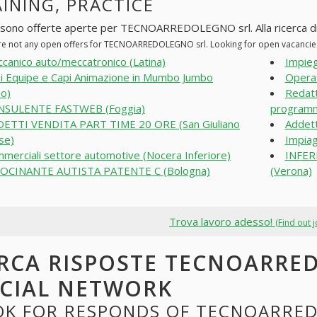
INING, PRACTICE
 sono offerte aperte per TECNOARREDOLEGNO srl. Alla ricerca di po
re not any open offers for TECNOARREDOLEGNO srl. Looking for open vacancie
canico auto/meccatronico (Latina)
Impieg
i Equipe e Capi Animazione in Mumbo Jumbo
Operat
bo)
Redatt
NSULENTE FASTWEB (Foggia)
programm
ETTI VENDITA PART TIME 20 ORE (San Giuliano
Addett
se)
Impiag
merciali settore automotive (Nocera Inferiore)
INFER
OCINANTE AUTISTA PATENTE C (Bologna)
(Verona)
Trova lavoro adesso!
(Find out 
RCA RISPOSTE TECNOARRE
CIAL NETWORK
OK FOR RESPONDS OF TECNOARRED