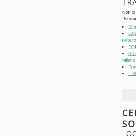
TRA
Non ci
There a
Mec
Cap
(Viter
CO
ADD
Milane
Com
TIR
CE
SO
LO