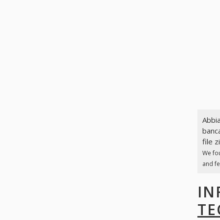
Abbia
banca
file z
We fo
and fe
IN
TE