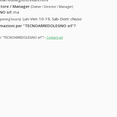
ettore / Manager
(Owner / Director / Manager)
O srl
:
n\a
:
Lun-Ven: 10-19, Sab-Dom: chiuso
opening hours)
nformazioni per "TECNOARREDOLEGNO srl"?
s for "TECNOARREDOLEGNO srl"? -
Contact us!