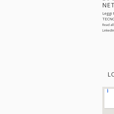
NE
Leggi 
TECNO
Read al
LinkedI
L