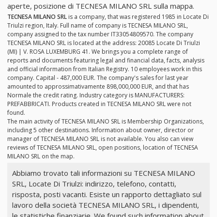
aperte, posizione di TECNESA MILANO SRL sulla mappa.
TECNESA MILANO SRL
is a company, that was registered 1985 in Locate Di
Triulzi region, Italy. Full name of company is TECNESA MILANO SRL,
company assigned to the tax number IT33054809570. The company
TECNESA MILANO SRL is located at the address: 20085 Locate Di Triulzi
(MI) | V. ROSA LUXEMBURG 41. We brings you a complete range of
reports and documents featuring legal and financial data, facts, analysis
and official information from Italian Registry. 10 employees work in this
company. Capital - 487,000 EUR. The company's sales for last year
amounted to approssimativamente 898,000,000 EUR, and that has
Normale the credit rating. Industry category is MANUFACTURERS:
PREFABBRICATI. Products created in TECNESA MILANO SRL were not
found.
The main activity of TECNESA MILANO SRL is Membership Organizations,
including 5 other destinations. Information about owner, director or
manager of TECNESA MILANO SRL is not available. You also can view
reviews of TECNESA MILANO SRL, open positions, location of TECNESA
MILANO SRL on the map.
Abbiamo trovato tali informazioni su TECNESA MILANO
SRL, Locate Di Triulzi: indirizzo, telefono, contatti,
risposta, posti vacanti. Esiste un rapporto dettagliato sul
lavoro della società TECNESA MILANO SRL, i dipendenti,
le statistiche finanziarie. We found such information about