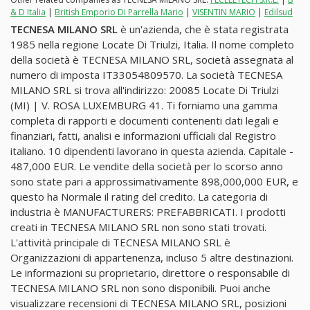
& D Italia
|
British Emporio Di Parrella Mario
|
VISENTIN MARIO
|
Edilsud
TECNESA MILANO SRL
è un'azienda, che è stata registrata
1985 nella regione Locate Di Triulzi, Italia. Il nome completo
della società è TECNESA MILANO SRL, società assegnata al
numero di imposta IT33054809570. La società TECNESA
MILANO SRL si trova all'indirizzo: 20085 Locate Di Triulzi
(MI) | V. ROSA LUXEMBURG 41. Ti forniamo una gamma
completa di rapporti e documenti contenenti dati legali e
finanziari, fatti, analisi e informazioni ufficiali dal Registro
italiano. 10 dipendenti lavorano in questa azienda. Capitale -
487,000 EUR. Le vendite della società per lo scorso anno
sono state pari a approssimativamente 898,000,000 EUR, e
questo ha Normale il rating del credito. La categoria di
industria è MANUFACTURERS: PREFABBRICATI. I prodotti
creati in TECNESA MILANO SRL non sono stati trovati.
L'attività principale di TECNESA MILANO SRL è
Organizzazioni di appartenenza, incluso 5 altre destinazioni.
Le informazioni su proprietario, direttore o responsabile di
TECNESA MILANO SRL non sono disponibili. Puoi anche
visualizzare recensioni di TECNESA MILANO SRL, posizioni