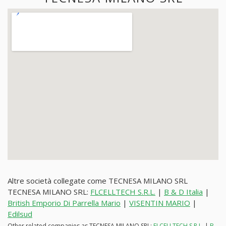
Altre società collegate come TECNESA MILANO SRL
TECNESA MILANO SRL:
FLCELLTECH S.R.L.
|
B & D Italia
|
British Emporio Di Parrella Mario
|
VISENTIN MARIO
|
Edilsud
Other related companies as TECNESA MILANO SRL:
FLCELLTECH S.R.L.
|
B