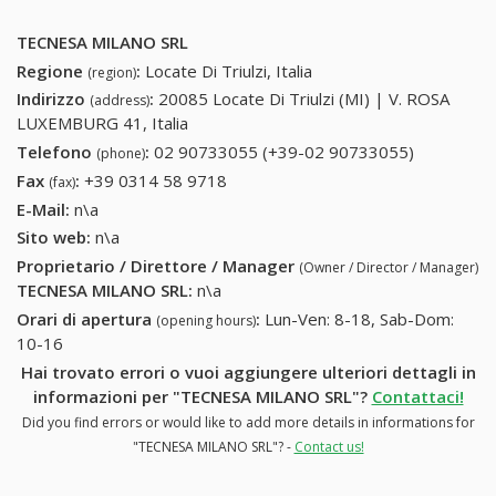
TECNESA MILANO SRL
Regione
:
Locate Di Triulzi, Italia
(region)
Indirizzo
:
20085 Locate Di Triulzi (MI) | V. ROSA
(address)
LUXEMBURG 41, Italia
Telefono
:
02 90733055 (+39-02 90733055)
02
(phone)
90733055
Fax
:
+39 0314 58 9718
+39 0314 58 9718
(fax)
(+39-02
E-Mail:
n\a
90733055
Sito web:
n\a
Proprietario / Direttore / Manager
(Owner / Director / Manager)
TECNESA MILANO SRL
:
n\a
Orari di apertura
:
Lun-Ven: 8-18, Sab-Dom:
(opening hours)
10-16
Hai trovato errori o vuoi aggiungere ulteriori dettagli in
informazioni per "TECNESA MILANO SRL"?
Contattaci!
Did you find errors or would like to add more details in informations for
"TECNESA MILANO SRL"? -
Contact us!