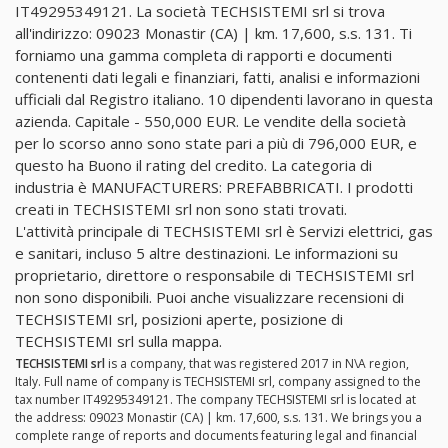
IT49295349121. La società TECHSISTEMI srl si trova
all'indirizzo: 09023 Monastir (CA) | km. 17,600, s.s. 131. Ti
forniamo una gamma completa di rapporti e documenti
contenenti dati legali e finanziari, fatti, analisi e informazioni
ufficiali dal Registro italiano. 10 dipendenti lavorano in questa
azienda. Capitale - 550,000 EUR. Le vendite della società
per lo scorso anno sono state pari a più di 796,000 EUR, e
questo ha Buono il rating del credito. La categoria di
industria è MANUFACTURERS: PREFABBRICATI. I prodotti
creati in TECHSISTEMI srl non sono stati trovati.
L'attività principale di TECHSISTEMI srl è Servizi elettrici, gas
e sanitari, incluso 5 altre destinazioni. Le informazioni su
proprietario, direttore o responsabile di TECHSISTEMI srl
non sono disponibili. Puoi anche visualizzare recensioni di
TECHSISTEMI srl, posizioni aperte, posizione di
TECHSISTEMI srl sulla mappa.
TECHSISTEMI srl
is a company, that was registered 2017 in N\A region,
Italy. Full name of company is TECHSISTEMI srl, company assigned to the
tax number IT49295349121. The company TECHSISTEMI srl is located at
the address: 09023 Monastir (CA) | km. 17,600, s.s. 131. We brings you a
complete range of reports and documents featuring legal and financial