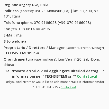
Regione
:
N\A, Italia
(region)
Indirizzo
:
09023 Monastir (CA) | km. 17,600, s.s.
(address)
131, Italia
Telefono
:
070 9166058 (+39-070 9166058)
070
(phone)
9166058
Fax
:
+39 0814 40 4696
+39 0814 40 4696
(fax)
(+39-070
E-Mail:
n\a
9166058)
Sito web:
n\a
Proprietario / Direttore / Manager
(Owner / Director / Manager)
TECHSISTEMI srl
:
n\a
Orari di apertura
:
Lun-Ven: 7-20, Sab-Dom:
(opening hours)
chiuso
Hai trovato errori o vuoi aggiungere ulteriori dettagli in
informazioni per "TECHSISTEMI srl"?
Contattaci!
Did you find errors or would like to add more details in informations for
"TECHSISTEMI srl"? -
Contact us!