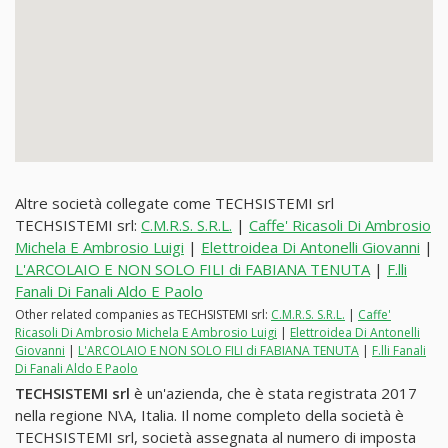
Altre società collegate come TECHSISTEMI srl
TECHSISTEMI srl:
C.M.R.S. S.R.L.
|
Caffe' Ricasoli Di Ambrosio
Michela E Ambrosio Luigi
|
Elettroidea Di Antonelli Giovanni
|
L'ARCOLAIO E NON SOLO FILI di FABIANA TENUTA
|
F.lli
Fanali Di Fanali Aldo E Paolo
Other related companies as TECHSISTEMI srl:
C.M.R.S. S.R.L.
|
Caffe'
Ricasoli Di Ambrosio Michela E Ambrosio Luigi
|
Elettroidea Di Antonelli
Giovanni
|
L'ARCOLAIO E NON SOLO FILI di FABIANA TENUTA
|
F.lli Fanali
Di Fanali Aldo E Paolo
TECHSISTEMI srl
è un'azienda, che è stata registrata 2017
nella regione N\A, Italia. Il nome completo della società è
TECHSISTEMI srl, società assegnata al numero di imposta