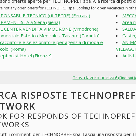
 sono offerte aperte per TECHNOPREF spa. Alla ricerca di posti di 
re not any open offers for TECHNOPREF spa. Looking for open vacancies in ot
PONSABILE TECNICO (rif TECRE) (Ferrara)
MECCA
RAMENTISTA a Siena (Siena)
Area 
LL CENTER VENDITA VIMODRONE (Vimodrone)
SALDAT
merciale Estetico Medicale - Taranto (Taranto)
Casting
cacciatore e selezionatore per agenzia di moda e
ANIMA
colo. (Roma)
VILLAGGI 
eptionist Hotel (Firenze)
Autist
Trova lavoro adesso!
(Find out 
RCA RISPOSTE TECHNOPREF 
ETWORK
K FOR RESPONDS OF TECHNOPREF 
TWORKS
tutti i commenti per
TECHNOPREF spa
. Lascia una risposta per
T