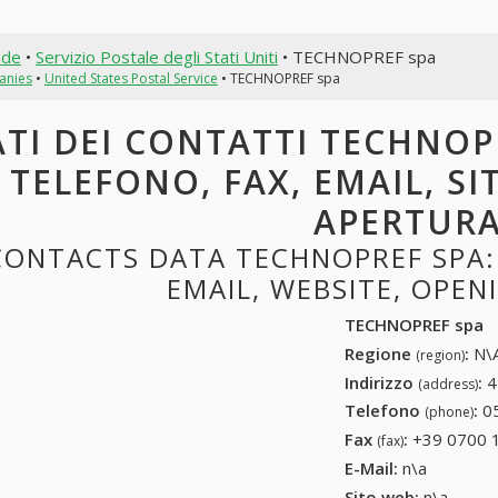
nde
•
Servizio Postale degli Stati Uniti
• TECHNOPREF spa
anies
•
United States Postal Service
• TECHNOPREF spa
TI DEI CONTATTI TECHNOPR
TELEFONO, FAX, EMAIL, SI
APERTUR
CONTACTS DATA TECHNOPREF SPA: 
EMAIL, WEBSITE, OPE
TECHNOPREF spa
Regione
:
N\A
(region)
Indirizzo
:
4
(address)
Telefono
:
0
(phone)
Fax
:
+39 0700 
(fax)
E-Mail:
n\a
Sito web:
n\a