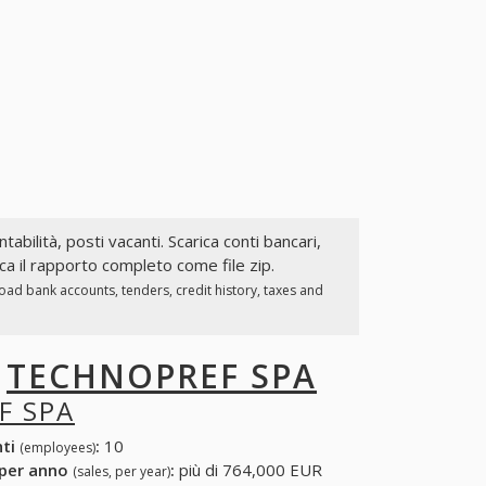
tabilità, posti vacanti. Scarica conti bancari,
a il rapporto completo come file zip.
oad bank accounts, tenders, credit history, taxes and
I
TECHNOPREF SPA
F SPA
nti
:
10
(employees)
 per anno
:
più di 764,000 EUR
(sales, per year)