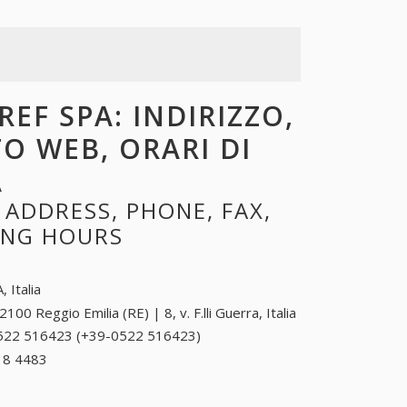
EF SPA: INDIRIZZO,
TO WEB, ORARI DI
A
ADDRESS, PHONE, FAX,
NING HOURS
, Italia
2100 Reggio Emilia (RE) | 8, v. F.lli Guerra, Italia
522 516423 (+39-0522 516423)
0522 516423
(+39-0522
18 4483
+39 0700 18 4483
516423)