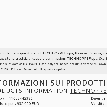
mo trovato questi dati di
TECHNOPREF spa, Italia
as: finanza, con
te, storia creditizia, tasse e commissioni TECHNOPREF spa. Scaric
und such data of
TECHNOPREF spa, Italy
as: finance, accounts, vacancies. Downl
ECHNOPREF spa. Download full report as zip-file.
FORMAZIONI SUI PRODOTT
ODUCTS INFORMATION
TECHNOPRE
x):
IT11653442382
Dipende
ale
:
932,000 EUR
Vendite,
(capital)