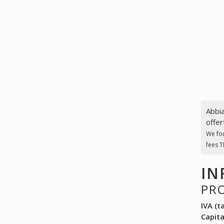
Abbia
offer
We fo
fees T
IN
PR
IVA (ta
Capit