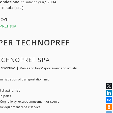
fondazione
:
2004
(foundation year)
mitata (s.r.l.)
CATI
OPREF spa
E PER TECHNOPREF
TECHNOPREF SPA
 sportivo |
Men's and boys' sportswear and athletic
ministration of transportation, nec
d drawing, nec
d parts
Cog railway, except amusement or scenic
ific equipment repair service