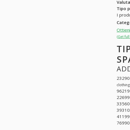
Valuta
Tipo p
I prod
Categ
Ottien
(Get ful
TI
SP
ADD
232901
clothing
962199
226999
335600
393103
411999
769908