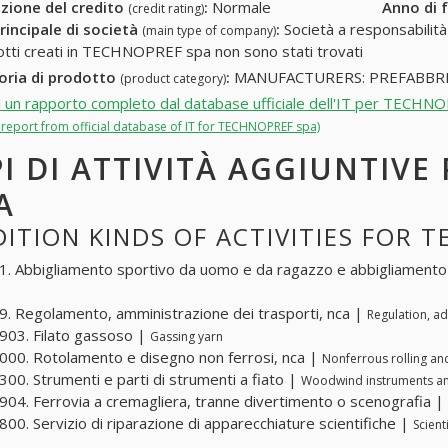
zione del credito
:
Normale
Anno di 
(credit rating)
rincipale di società
:
Società a responsabilità li
(main type of company)
otti creati in TECHNOPREF spa non sono stati trovati
oria di prodotto
:
MANUFACTURERS: PREFABBRI
(product category)
i un rapporto completo dal database ufficiale dell'IT per TECHN
l report from official database of IT for TECHNOPREF spa)
PI DI ATTIVITÀ AGGIUNTIV
A
ITION KINDS OF ACTIVITIES FOR 
. Abbigliamento sportivo da uomo e da ragazzo e abbigliamento
. Regolamento, amministrazione dei trasporti, nca |
Regulation, ad
03. Filato gassoso |
Gassing yarn
00. Rotolamento e disegno non ferrosi, nca |
Nonferrous rolling an
00. Strumenti e parti di strumenti a fiato |
Woodwind instruments an
04. Ferrovia a cremagliera, tranne divertimento o scenografia |
00. Servizio di riparazione di apparecchiature scientifiche |
Scient