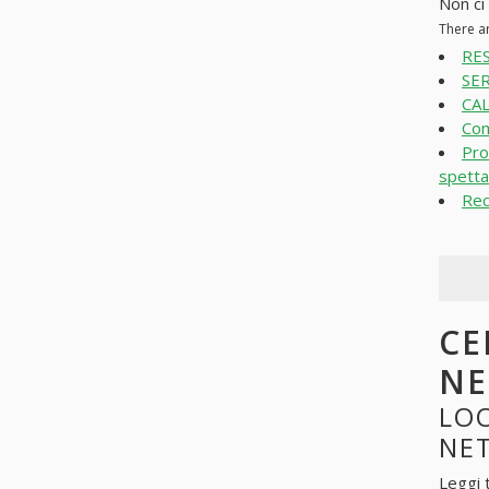
Non ci
There a
RES
SER
CA
Com
Pro
spetta
Rec
CE
N
LOO
NE
Leggi 