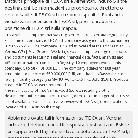
L'attività principale di TE.CA srl è Alimentari, incluso 5 altre
destinazioni. Le informazioni su proprietario, direttore o
responsabile di TE.CA srl non sono disponibili. Puoi anche
visualizzare recensioni di TE.CA srl, posizioni aperte,
posizione di TE.CA srl sulla mappa.
TE.CA srl
is a company, that was registered 1992 in Verona region, Italy.
Full name of company is TE.CA srl, company assigned to the tax number
IT26059265136. The company TE.CA srl is located at the address: 37138
Verona (VR) | 9, v. Gobetti. We brings you a complete range of reports
and documents featuring legal and financial data, facts, analysis and
official information from Italian Registry. 10 employees work in this
company. Capital - 101,000 EUR. The company's sales for last year
amounted to minore di 559,000,000 EUR, and that has Basso the credit
rating. Industry category is MANUFACTURERS: PREFABBRICATI. Products
created in TE.CA srl were not found.
The main activity of TE.CA srl is Food Stores, including 5 other
destinations. Information about owner, director or manager of TE.CA srl
is not available. You also can view reviews of TE.CA srl, open positions,
location of TE.CA srl on the map.
Abbiamo trovato tali informazioni su TE.CA srl, Verona:
indirizzo, telefono, contatti, risposta, posti vacanti. Esiste
un rapporto dettagliato sul lavoro della società TE.CA srl, i