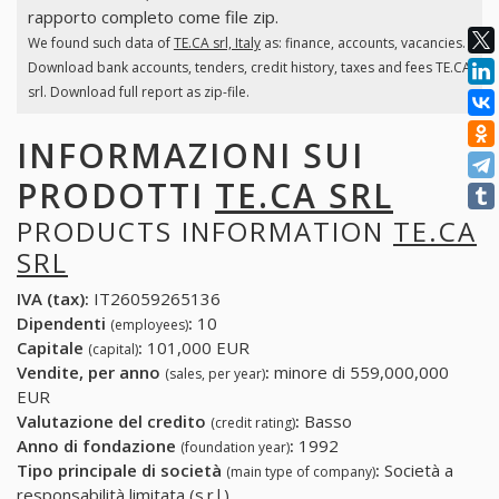
rapporto completo come file zip.
We found such data of
TE.CA srl, Italy
as: finance, accounts, vacancies.
Download bank accounts, tenders, credit history, taxes and fees TE.CA
srl. Download full report as zip-file.
INFORMAZIONI SUI
PRODOTTI
TE.CA SRL
PRODUCTS INFORMATION
TE.CA
SRL
IVA (tax):
IT26059265136
Dipendenti
:
10
(employees)
Capitale
:
101,000 EUR
(capital)
Vendite, per anno
:
minore di 559,000,000
(sales, per year)
EUR
Valutazione del credito
:
Basso
(credit rating)
Anno di fondazione
:
1992
(foundation year)
Tipo principale di società
:
Società a
(main type of company)
responsabilità limitata (s.r.l.)