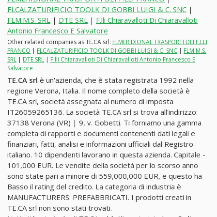
FLCALZATURIFICIO TOOLK DI GOBBI LUIGI & C. SNC
|
FLM.M.S. SRL
|
DTE SRL
|
F.lli Chiaravalloti Di Chiaravalloti
Antonio Francesco E Salvatore
Other related companies as TE.CA srl:
FLMERIDIONAL TRASPORTI DEI F.LLI
FRANCO
|
FLCALZATURIFICIO TOOLK DI GOBBI LUIGI & C. SNC
|
FLM.M.S.
SRL
|
DTE SRL
|
F.lli Chiaravalloti Di Chiaravalloti Antonio Francesco E
Salvatore
TE.CA srl
è un'azienda, che è stata registrata 1992 nella
regione Verona, Italia. Il nome completo della società è
TE.CA srl, società assegnata al numero di imposta
IT26059265136. La società TE.CA srl si trova all'indirizzo:
37138 Verona (VR) | 9, v. Gobetti. Ti forniamo una gamma
completa di rapporti e documenti contenenti dati legali e
finanziari, fatti, analisi e informazioni ufficiali dal Registro
italiano. 10 dipendenti lavorano in questa azienda. Capitale -
101,000 EUR. Le vendite della società per lo scorso anno
sono state pari a minore di 559,000,000 EUR, e questo ha
Basso il rating del credito. La categoria di industria è
MANUFACTURERS: PREFABBRICATI. I prodotti creati in
TE.CA srl non sono stati trovati.