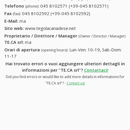
Telefono
:
045 8102571 (+39-045 8102571)
045
(phone)
8102571
Fax
:
045 8102592 (+39-045 8102592)
045 8102592 (+39-
(fax)
(+39-045
045 8102592)
E-Mail:
n\a
8102571)
Sito web:
www.tegolacanadese.net
Proprietario / Direttore / Manager
(Owner / Director / Manager)
TE.CA srl
:
n\a
Orari di apertura
:
Lun-Ven: 10-19, Sab-Dom:
(opening hours)
11-17
Hai trovato errori o vuoi aggiungere ulteriori dettagli in
informazioni per "TE.CA srl"?
Contattaci!
Did you find errors or would like to add more details in informations for
"TE.CA srl"? -
Contact us!