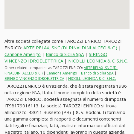
Altre società collegate come TAROZZI ENRICO TAROZZI
ENRICO:
ARTE RELAX, SNC (DI RINALDINI ALCEO & C.)
|
Cannone Amerigo
|
Banco di Sicilia SpA
|
SIRINGO
VINCENZO IDROELETTRICA
|
NICOLLI LEONIDA & C. S.N.C.
Other related companies as TAROZZI ENRICO:
ARTE RELAX, SNC (DI
RINALDINI ALCEO & C.)
|
Cannone Amerigo
|
Banco di Sicilia SpA
|
SIRINGO VINCENZO IDROELETTRICA
|
NICOLLI LEONIDA & C. S.N.C.
TAROZZI ENRICO
è un'azienda, che è stata registrata 1986
nella regione N\A, Italia. Il nome completo della società è
TAROZZI ENRICO, società assegnata al numero di imposta
IT98179016113. La società TAROZZI ENRICO si trova
all'indirizzo: 43011 Busseto (PR) | 8, v. Bodoni. Ti forniamo
una gamma completa di rapporti e documenti contenenti
dati legali e finanziari, fatti, analisi e informazioni ufficiali dal
Registro italiano. 10 dipendenti lavorano in questa azienda.