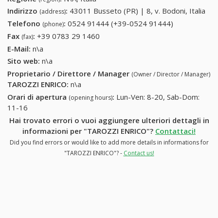
Indirizzo
:
43011 Busseto (PR) | 8, v. Bodoni, Italia
(address)
Telefono
:
0524 91444 (+39-0524 91444)
0524 91444
(phone)
(+39-0524
Fax
:
+39 0783 29 1460
+39 0783 29 1460
(fax)
91444)
E-Mail:
n\a
Sito web:
n\a
Proprietario / Direttore / Manager
(Owner / Director / Manager)
TAROZZI ENRICO
:
n\a
Orari di apertura
:
Lun-Ven: 8-20, Sab-Dom:
(opening hours)
11-16
Hai trovato errori o vuoi aggiungere ulteriori dettagli in
informazioni per "TAROZZI ENRICO"?
Contattaci!
Did you find errors or would like to add more details in informations for
"TAROZZI ENRICO"? -
Contact us!