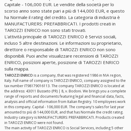
Capitale - 106,000 EUR. Le vendite della società per lo
scorso anno sono state pari a più di 144,000 EUR, e questo
ha Normale il rating del credito. La categoria di industria è
MANUFACTURERS: PREFABBRICATI. I prodotti creati in
TAROZZI ENRICO non sono stati trovati.
L'attività principale di TAROZZI ENRICO è Servizi sociali,
incluso 5 altre destinazioni. Le informazioni su proprietario,
direttore o responsabile di TAROZZI ENRICO non sono
disponibili. Puoi anche visualizzare recensioni di TAROZZI
ENRICO, posizioni aperte, posizione di TAROZZI ENRICO
sulla mappa.
TAROZZI ENRICO
is a company, that was registered 1986 in N\A region,
Italy. Full name of company is TAROZZI ENRICO, company assigned to the
tax number IT98179016113. The company TAROZZI ENRICO is located at
the address: 43011 Busseto (PR) | 8, v. Bodoni. We brings you a complete
range of reports and documents featuring legal and financial data, facts,
analysis and official information from Italian Registry. 10 employees work
in this company. Capital - 106,000 EUR. The company's sales for last year
amounted to più di 144,000 EUR, and that has Normale the credit rating.
Industry category is MANUFACTURERS: PREFABBRICATI. Products created
in TAROZZI ENRICO were not found.
The main activity of TAROZZI ENRICO is Social Services, including 5 other