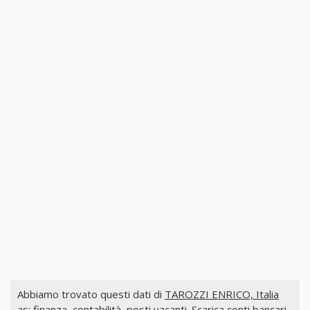
Abbiamo trovato questi dati di
TAROZZI ENRICO, Italia
as: finanza, contabilità, posti vacanti. Scarica conti bancari,