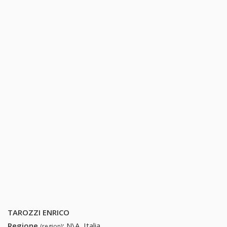
TAROZZI ENRICO
Regione
:
N\A, Italia
(region)