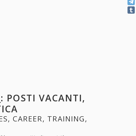
O
: POSTI VACANTI,
TICA
ES, CAREER, TRAINING,