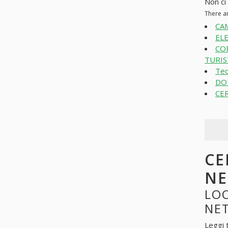
Non ci
There a
CA
ELE
CO
TURIST
Tec
DOT
CER
CE
N
LOO
NE
Leggi 