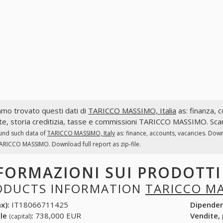
mo trovato questi dati di
TARICCO MASSIMO, Italia
as: finanza, c
te, storia creditizia, tasse e commissioni TARICCO MASSIMO. Scari
und such data of
TARICCO MASSIMO, Italy
as: finance, accounts, vacancies. Down
ARICCO MASSIMO. Download full report as zip-file.
FORMAZIONI SUI PRODOTT
ODUCTS INFORMATION
TARICCO M
x):
IT18066711425
Dipende
ale
:
738,000 EUR
Vendite,
(capital)