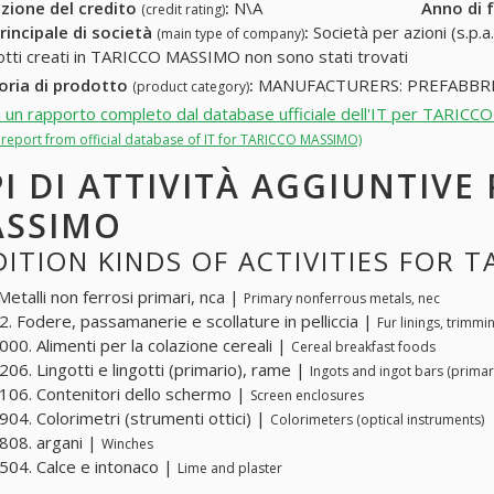
zione del credito
:
N\A
Anno di 
(credit rating)
rincipale di società
:
Società per azioni (s.p.a.
(main type of company)
otti creati in TARICCO MASSIMO non sono stati trovati
oria di prodotto
:
MANUFACTURERS: PREFABBRI
(product category)
i un rapporto completo dal database ufficiale dell'IT per TARIC
l report from official database of IT for TARICCO MASSIMO)
PI DI ATTIVITÀ AGGIUNTIVE
SSIMO
ITION KINDS OF ACTIVITIES FOR 
Metalli non ferrosi primari, nca |
Primary nonferrous metals, nec
. Fodere, passamanerie e scollature in pelliccia |
Fur linings, trimm
00. Alimenti per la colazione cereali |
Cereal breakfast foods
06. Lingotti e lingotti (primario), rame |
Ingots and ingot bars (primar
06. Contenitori dello schermo |
Screen enclosures
04. Colorimetri (strumenti ottici) |
Colorimeters (optical instruments)
08. argani |
Winches
04. Calce e intonaco |
Lime and plaster