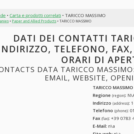
nde
•
Carta e prodotti correlati
• TARICCO MASSIMO
anies
•
Paper and Allied Products
• TARICCO MASSIMO
DATI DEI CONTATTI TAR
INDIRIZZO, TELEFONO, FAX,
ORARI DI APE
ONTACTS DATA TARICCO MASSIMO:
EMAIL, WEBSITE, OPE
TARICCO MASSIMO
Regione
:
N\A
(region)
Indirizzo
:
1
(address)
Telefono
:
0
(phone)
Fax
:
+39 0783 
(fax)
E-Mail:
n\a
Sito web:
n\a