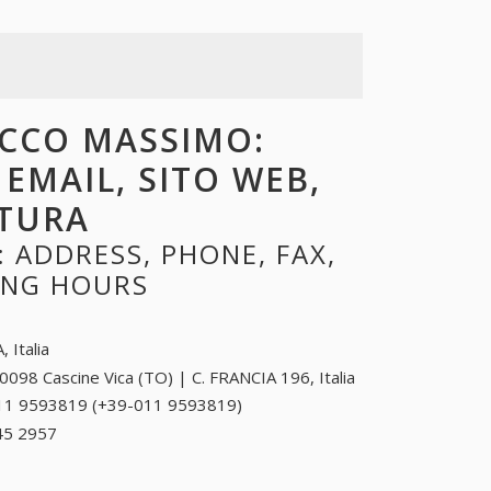
ICCO MASSIMO:
 EMAIL, SITO WEB,
RTURA
 ADDRESS, PHONE, FAX,
NING HOURS
, Italia
0098 Cascine Vica (TO) | C. FRANCIA 196, Italia
11 9593819 (+39-011 9593819)
011 9593819
(+39-011
45 2957
+39 0783 45 2957
9593819)