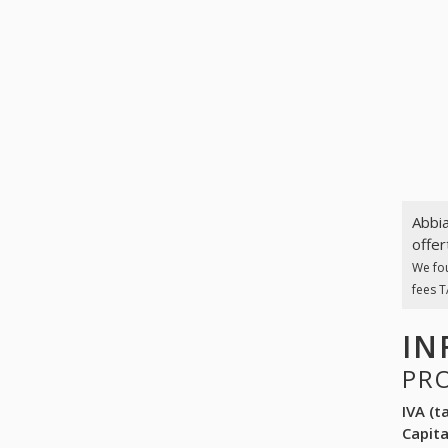
Abbia
offer
We fo
fees T
IN
PR
IVA (ta
Capit