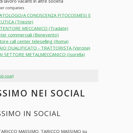
 lavoro vacanti in altre società
ther companies
ATOLOGO/A CONOSCENZA FITOCOSMESI E
TICA (Trieste)
ENTORE MECCANICO (Tradate)
ter commerciali (Benevento)
ore call center teleselling (Roma)
IO QUALIFICATO - TRATTORISTA (Verona)
I SETTORE METALMECCANICO (Isorella)
job now!)
SSIMO NEI SOCIAL
SIMO IN SOCIAL
TARICCO MASSIMO
. TARICCO MASSIMO su