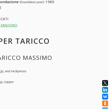
fondazione
:
1989
(foundation year)
)
CATI
CO MASSIMO
 PER TARICCO
TARICCO MASSIMO
ings, and neckpieces
y), copper