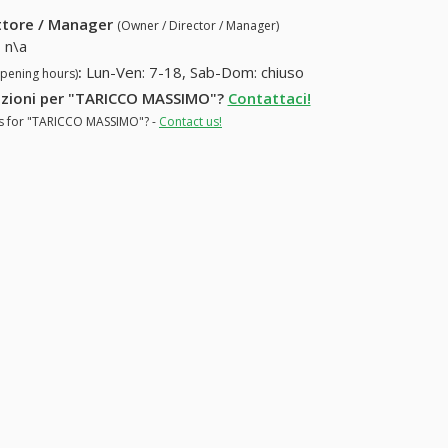
ettore / Manager
(Owner / Director / Manager)
:
n\a
:
Lun-Ven: 7-18, Sab-Dom: chiuso
opening hours)
rmazioni per "TARICCO MASSIMO"?
Contattaci!
ons for "TARICCO MASSIMO"? -
Contact us!