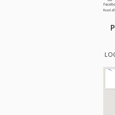
Facebo
Read al
P
LO