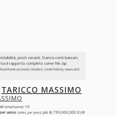
ontabilità, posti vacanti. Scarica conti bancari,
ca il rapporto completo come file zip.
load bank accounts, tenders, credit history, taxes and
I
TARICCO MASSIMO
ASSIMO
nti
:
10
(employees)
 per anno
:
più di 739,000,000 EUR
(sales, per year)