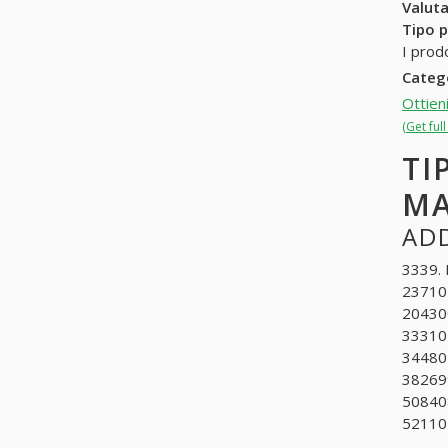
Valuta
Tipo p
I prod
Categ
Ottien
(Get ful
TI
MA
ADD
3339. 
237102
204300
333102
344801
382699
508408
521105