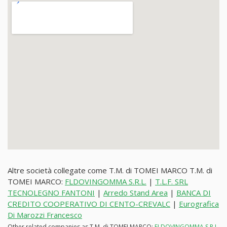
Altre società collegate come T.M. di TOMEI MARCO T.M. di
TOMEI MARCO:
FLDOVINGOMMA S.R.L.
|
T.L.F. SRL
TECNOLEGNO FANTONI
|
Arredo Stand Area
|
BANCA DI
CREDITO COOPERATIVO DI CENTO-CREVALC
|
Eurografica
Di Marozzi Francesco
Other related companies as T.M. di TOMEI MARCO:
FLDOVINGOMMA S.R.L.