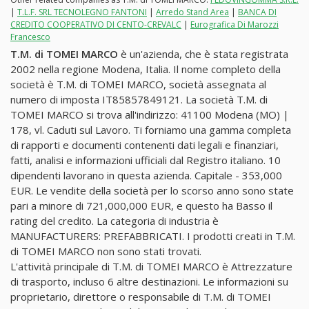
|
T.L.F. SRL TECNOLEGNO FANTONI
|
Arredo Stand Area
|
BANCA DI
CREDITO COOPERATIVO DI CENTO-CREVALC
|
Eurografica Di Marozzi
Francesco
T.M. di TOMEI MARCO
è un'azienda, che è stata registrata
2002 nella regione Modena, Italia. Il nome completo della
società è T.M. di TOMEI MARCO, società assegnata al
numero di imposta IT85857849121. La società T.M. di
TOMEI MARCO si trova all'indirizzo: 41100 Modena (MO) |
178, vl. Caduti sul Lavoro. Ti forniamo una gamma completa
di rapporti e documenti contenenti dati legali e finanziari,
fatti, analisi e informazioni ufficiali dal Registro italiano. 10
dipendenti lavorano in questa azienda. Capitale - 353,000
EUR. Le vendite della società per lo scorso anno sono state
pari a minore di 721,000,000 EUR, e questo ha Basso il
rating del credito. La categoria di industria è
MANUFACTURERS: PREFABBRICATI. I prodotti creati in T.M.
di TOMEI MARCO non sono stati trovati.
L'attività principale di T.M. di TOMEI MARCO è Attrezzature
di trasporto, incluso 6 altre destinazioni. Le informazioni su
proprietario, direttore o responsabile di T.M. di TOMEI