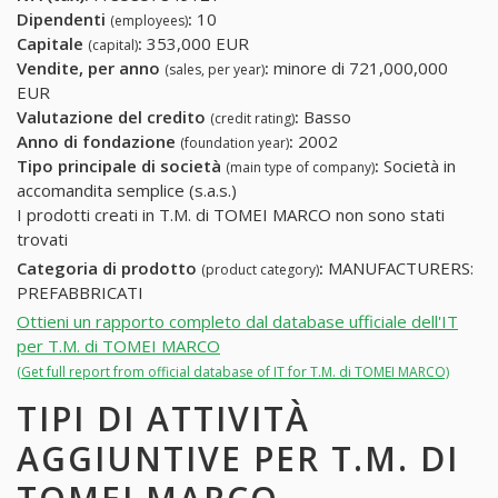
Dipendenti
:
10
(employees)
Capitale
:
353,000 EUR
(capital)
Vendite, per anno
:
minore di 721,000,000
(sales, per year)
EUR
Valutazione del credito
:
Basso
(credit rating)
Anno di fondazione
:
2002
(foundation year)
Tipo principale di società
:
Società in
(main type of company)
accomandita semplice (s.a.s.)
I prodotti creati in T.M. di TOMEI MARCO non sono stati
trovati
Categoria di prodotto
:
MANUFACTURERS:
(product category)
PREFABBRICATI
Ottieni un rapporto completo dal database ufficiale dell'IT
per T.M. di TOMEI MARCO
(Get full report from official database of IT for T.M. di TOMEI MARCO)
TIPI DI ATTIVITÀ
AGGIUNTIVE PER T.M. DI