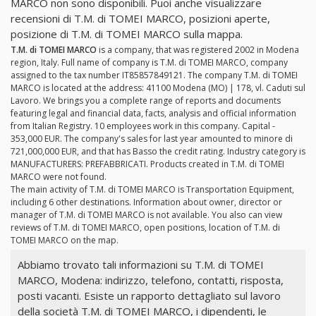
MARCO non sono disponibili. Puoi anche visualizzare
recensioni di T.M. di TOMEI MARCO, posizioni aperte,
posizione di T.M. di TOMEI MARCO sulla mappa.
T.M. di TOMEI MARCO
is a company, that was registered 2002 in Modena
region, Italy. Full name of company is T.M. di TOMEI MARCO, company
assigned to the tax number IT85857849121. The company T.M. di TOMEI
MARCO is located at the address: 41100 Modena (MO) | 178, vl. Caduti sul
Lavoro. We brings you a complete range of reports and documents
featuring legal and financial data, facts, analysis and official information
from Italian Registry. 10 employees work in this company. Capital -
353,000 EUR. The company's sales for last year amounted to minore di
721,000,000 EUR, and that has Basso the credit rating. Industry category is
MANUFACTURERS: PREFABBRICATI. Products created in T.M. di TOMEI
MARCO were not found.
The main activity of T.M. di TOMEI MARCO is Transportation Equipment,
including 6 other destinations. Information about owner, director or
manager of T.M. di TOMEI MARCO is not available. You also can view
reviews of T.M. di TOMEI MARCO, open positions, location of T.M. di
TOMEI MARCO on the map.
Abbiamo trovato tali informazioni su T.M. di TOMEI
MARCO, Modena: indirizzo, telefono, contatti, risposta,
posti vacanti. Esiste un rapporto dettagliato sul lavoro
della società T.M. di TOMEI MARCO, i dipendenti, le