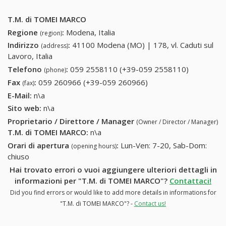
T.M. di TOMEI MARCO
Regione
:
Modena, Italia
(region)
Indirizzo
:
41100 Modena (MO) | 178, vl. Caduti sul
(address)
Lavoro, Italia
Telefono
:
059 2558110 (+39-059 2558110)
059
(phone)
2558110
Fax
:
059 260966 (+39-059 260966)
059 260966 (+39-059
(fax)
(+39-059
260966)
E-Mail:
n\a
2558110)
Sito web:
n\a
Proprietario / Direttore / Manager
(Owner / Director / Manager)
T.M. di TOMEI MARCO
:
n\a
Orari di apertura
:
Lun-Ven: 7-20, Sab-Dom:
(opening hours)
chiuso
Hai trovato errori o vuoi aggiungere ulteriori dettagli in
informazioni per "T.M. di TOMEI MARCO"?
Contattaci!
Did you find errors or would like to add more details in informations for
"T.M. di TOMEI MARCO"? -
Contact us!