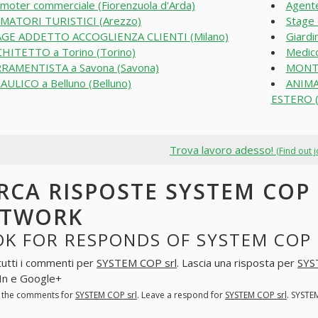
moter commerciale (Fiorenzuola d'Arda)
Agent
MATORI TURISTICI (Arezzo)
Stage 
GE ADDETTO ACCOGLIENZA CLIENTI (Milano)
Giardi
HITETTO a Torino (Torino)
Medico
RAMENTISTA a Savona (Savona)
MONTA
AULICO a Belluno (Belluno)
ANIMA
ESTERO 
Trova lavoro adesso!
(Find out 
RCA RISPOSTE SYSTEM COP 
ETWORK
K FOR RESPONDS OF SYSTEM COP 
tutti i commenti per
SYSTEM COP srl
. Lascia una risposta per
SYS
In e Google+
l the comments for
SYSTEM COP srl
. Leave a respond for
SYSTEM COP srl
. SYSTE