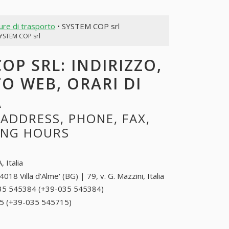
ture di trasporto
• SYSTEM COP srl
YSTEM COP srl
OP SRL: INDIRIZZO,
TO WEB, ORARI DI
A
ADDRESS, PHONE, FAX,
NING HOURS
, Italia
4018 Villa d'Alme' (BG) | 79, v. G. Mazzini, Italia
35 545384 (+39-035 545384)
035 545384 (+39-
035 545384)
5 (+39-035 545715)
035 545715 (+39-035
545715)