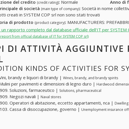
zione del credito
:
Normale
Anno di 
(credit rating)
rincipale di società
:
Società in nome collettivo
(main type of company)
otti creati in SYSTEM COP srl non sono stati trovati
oria di prodotto
:
MANUFACTURERS: PREFABBRI
(product category)
i un rapporto completo dal database ufficiale dell'IT per SYSTEM 
l report from official database of IT for SYSTEM COP srl)
PI DI ATTIVITÀ AGGIUNTIVE
L
ITION KINDS OF ACTIVITIES FOR 
Vini, brandy e liquori di brandy |
Wines, brandy, and brandy spirits
Mulini per pavimenti e dimensioni di legno duro |
Hardwood dimension
09. Soluzioni, farmaceutico |
Solutions, pharmaceutical
09. Negozi navali |
Naval stores
00. Operatori di abitazione, eccetto appartamenti, nca |
Dwelling
03. Cassa di disoccupazione, governo |
Unemployment insurance off