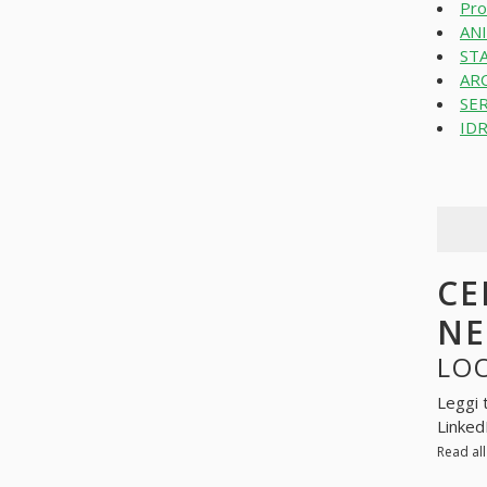
Pro
ANI
STA
ARC
SER
IDR
CE
N
LOO
Leggi 
Linked
Read al