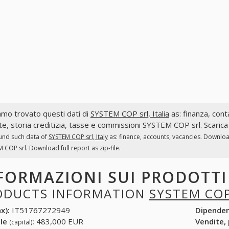
mo trovato questi dati di
SYSTEM COP srl, Italia
as: finanza, conta
te, storia creditizia, tasse e commissioni SYSTEM COP srl. Scarica
und such data of
SYSTEM COP srl, Italy
as: finance, accounts, vacancies. Downloa
 COP srl. Download full report as zip-file.
FORMAZIONI SUI PRODOTT
ODUCTS INFORMATION
SYSTEM COP
x):
IT51767272949
Dipende
ale
:
483,000 EUR
Vendite,
(capital)