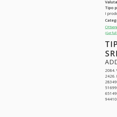
Valuta
Tipo p
I prod
Categ
Ottien
(Get ful
TI
SR
ADD
2084. 
2426. 
283499
516999
651499
944101