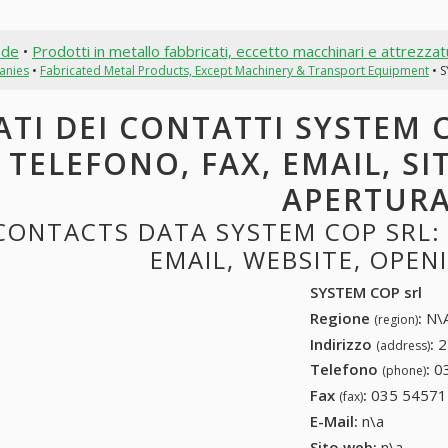
nde
•
Prodotti in metallo fabbricati, eccetto macchinari e attrezza
anies
•
Fabricated Metal Products, Except Machinery & Transport Equipment
• S
ATI DEI CONTATTI SYSTEM C
TELEFONO, FAX, EMAIL, SI
APERTUR
CONTACTS DATA SYSTEM COP SRL: 
EMAIL, WEBSITE, OPE
SYSTEM COP srl
Regione
:
N\A
(region)
Indirizzo
:
2
(address)
Telefono
:
0
(phone)
Fax
:
035 54571
(fax)
E-Mail:
n\a
Sito web:
n\a