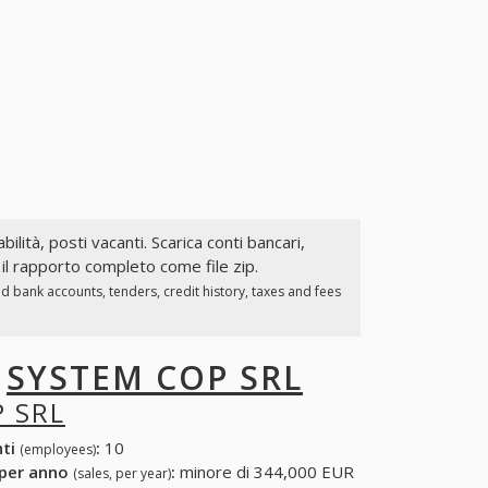
bilità, posti vacanti. Scarica conti bancari,
 il rapporto completo come file zip.
d bank accounts, tenders, credit history, taxes and fees
I
SYSTEM COP SRL
 SRL
nti
:
10
(employees)
 per anno
:
minore di 344,000 EUR
(sales, per year)