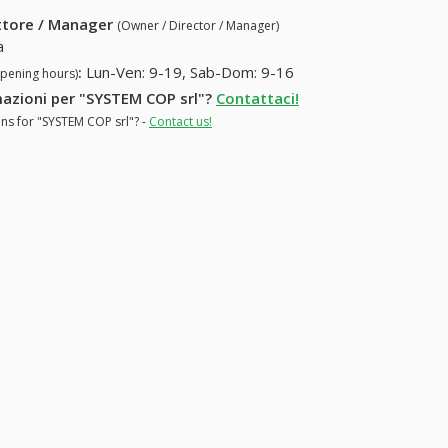
ettore / Manager
(Owner / Director / Manager)
a
:
Lun-Ven: 9-19, Sab-Dom: 9-16
opening hours)
rmazioni per "SYSTEM COP srl"?
Contattaci!
ons for "SYSTEM COP srl"? -
Contact us!