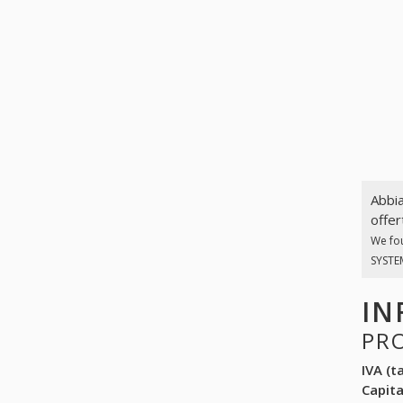
Abbia
offer
We fo
SYSTEM
IN
PR
IVA (ta
Capit