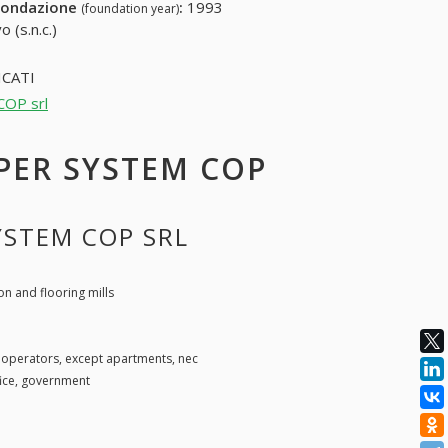
fondazione
:
1993
(foundation year)
 (s.n.c.)
CATI
COP srl
 PER SYSTEM COP
SYSTEM COP SRL
 and flooring mills
 operators, except apartments, nec
ice, government