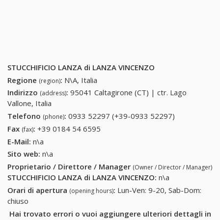
STUCCHIFICIO LANZA di LANZA VINCENZO
Regione
:
N\A, Italia
(region)
Indirizzo
:
95041 Caltagirone (CT) | ctr. Lago
(address)
Vallone, Italia
Telefono
:
0933 52297 (+39-0933 52297)
0933 52297
(phone)
(+39-0933
Fax
:
+39 0184 54 6595
+39 0184 54 6595
(fax)
52297)
E-Mail:
n\a
Sito web:
n\a
Proprietario / Direttore / Manager
(Owner / Director / Manager)
STUCCHIFICIO LANZA di LANZA VINCENZO
:
n\a
Orari di apertura
:
Lun-Ven: 9-20, Sab-Dom:
(opening hours)
chiuso
Hai trovato errori o vuoi aggiungere ulteriori dettagli in