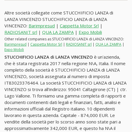
Altre società collegate come STUCCHIFICIO LANZA di
LANZA VINCENZO STUCCHIFICIO LANZA di LANZA
VINCENZO:
Barimpresud
|
Cappetta Motor Srl
|
RADIOSANIT srl
|
QUA LA ZAMPA
|
Expo Mobili
Other related companies as STUCCHIFICIO LANZA di LANZA VINCENZO:
Barimpresud
|
Cappetta Motor Srl
|
RADIOSANIT srl
|
QUA LA ZAMPA
|
Expo Mobili
STUCCHIFICIO LANZA di LANZA VINCENZO
è un'azienda,
che è stata registrata 2017 nella regione N\A, Italia. Il nome
completo della società è STUCCHIFICIO LANZA di LANZA
VINCENZO, società assegnata al numero di imposta
IT83023376464. La società STUCCHIFICIO LANZA di LANZA
VINCENZO si trova all'indirizzo: 95041 Caltagirone (CT) | ctr.
Lago Vallone. Ti forniamo una gamma completa di rapporti e
documenti contenenti dati legali e finanziari, fatti, analisi e
informazioni ufficiali dal Registro italiano. 10 dipendenti
lavorano in questa azienda. Capitale - 874,000 EUR. Le
vendite della società per lo scorso anno sono state pari a
approssimativamente 342,000 EUR, e questo ha N\A il