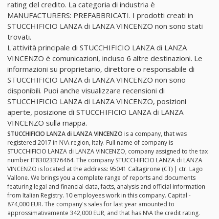
rating del credito. La categoria di industria è
MANUFACTURERS: PREFABBRICATI. I prodotti creati in
STUCCHIFICIO LANZA di LANZA VINCENZO non sono stati
trovati.
L'attività principale di STUCCHIFICIO LANZA di LANZA
VINCENZO è comunicazioni, incluso 6 altre destinazioni. Le
informazioni su proprietario, direttore o responsabile di
STUCCHIFICIO LANZA di LANZA VINCENZO non sono
disponibili. Puoi anche visualizzare recensioni di
STUCCHIFICIO LANZA di LANZA VINCENZO, posizioni
aperte, posizione di STUCCHIFICIO LANZA di LANZA
VINCENZO sulla mappa.
STUCCHIFICIO LANZA di LANZA VINCENZO
is a company, that was
registered 2017 in N\A region, Italy. Full name of company is
STUCCHIFICIO LANZA di LANZA VINCENZO, company assigned to the tax
number IT83023376464. The company STUCCHIFICIO LANZA di LANZA
VINCENZO is located at the address: 95041 Caltagirone (CT) | ctr. Lago
Vallone. We brings you a complete range of reports and documents
featuring legal and financial data, facts, analysis and official information
from Italian Registry. 10 employees work in this company. Capital -
874,000 EUR. The company's sales for last year amounted to
approssimativamente 342,000 EUR, and that has N\A the credit rating.