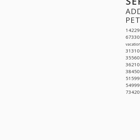
SE
ADD
PET
142299
673301
vacation
313105
355602
362101
384501
515999
549999
734201