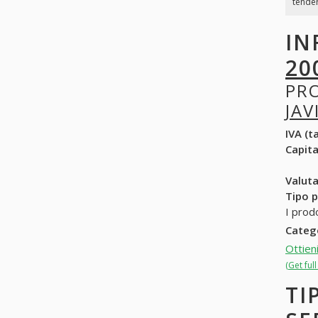
tender
IN
20
PR
JAV
IVA (ta
Capit
Valuta
Tipo p
I prod
Categ
Ottien
(Get ful
TI