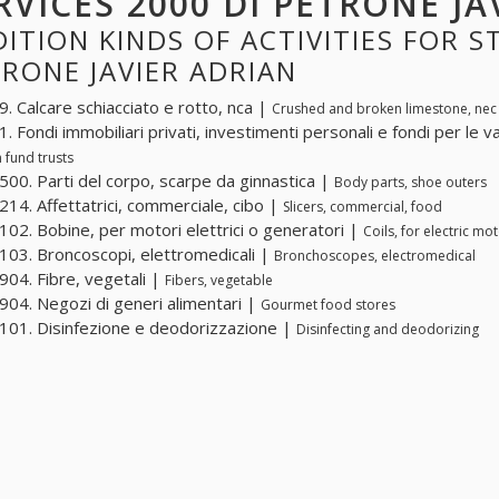
RVICES 2000 DI PETRONE JA
ITION KINDS OF ACTIVITIES FOR S
RONE JAVIER ADRIAN
. Calcare schiacciato e rotto, nca |
Crushed and broken limestone, nec
. Fondi immobiliari privati, investimenti personali e fondi per le 
 fund trusts
00. Parti del corpo, scarpe da ginnastica |
Body parts, shoe outers
14. Affettatrici, commerciale, cibo |
Slicers, commercial, food
02. Bobine, per motori elettrici o generatori |
Coils, for electric m
03. Broncoscopi, elettromedicali |
Bronchoscopes, electromedical
04. Fibre, vegetali |
Fibers, vegetable
04. Negozi di generi alimentari |
Gourmet food stores
01. Disinfezione e deodorizzazione |
Disinfecting and deodorizing