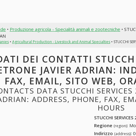
nde
•
Produzione agricola - Specialità animali e zootecniche
• STUC
IAN
anies
•
Agricultural Production - Livestock and Animal Specialties
• STUCCHI SER
DATI DEI CONTATTI STUCCHI
ETRONE JAVIER ADRIAN: IN
FAX, EMAIL, SITO WEB, OR
ONTACTS DATA STUCCHI SERVICES 
ADRIAN: ADDRESS, PHONE, FAX, EM
HOURS
STUCCHI SERVICES 
Regione
:
Mon
(region)
Indirizzo
:
0
(address)