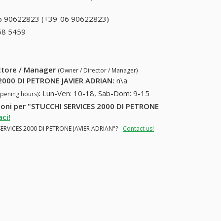
6 90622823 (+39-06 90622823)
06 90622823
(+39-06
58 5459
+39 0161 58 5459
90622823)
ettore / Manager
(Owner / Director / Manager)
2000 DI PETRONE JAVIER ADRIAN
:
n\a
:
Lun-Ven: 10-18, Sab-Dom: 9-15
opening hours)
azioni per "STUCCHI SERVICES 2000 DI PETRONE
ci!
 SERVICES 2000 DI PETRONE JAVIER ADRIAN"? -
Contact us!