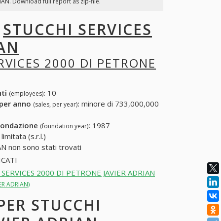
N. Download full report as zip-file.
I
STUCCHI SERVICES
IAN
RVICES 2000 DI PETRONE
nti
:
10
(employees)
 per anno
:
minore di 733,000,000
(sales, per year)
fondazione
:
1987
(foundation year)
mitata (s.r.l.)
 non sono stati trovati
CATI
CCHI SERVICES 2000 DI PETRONE JAVIER ADRIAN
IER ADRIAN)
 PER STUCCHI