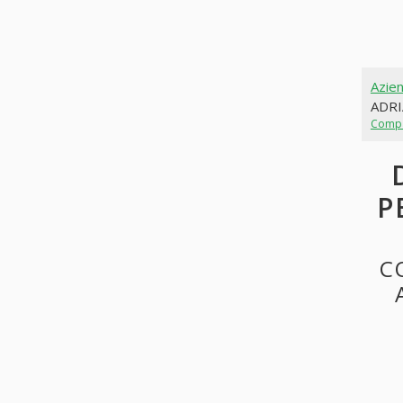
Azie
ADR
Comp
P
C