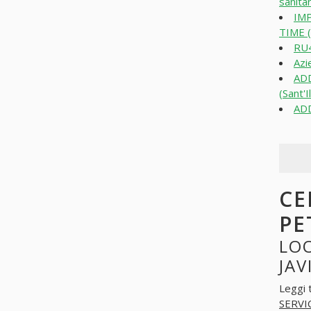
sanitar
IM
TIME (
RU4
Azi
AD
(Sant'I
ADD
CE
PE
LOO
JAV
Leggi 
SERVI