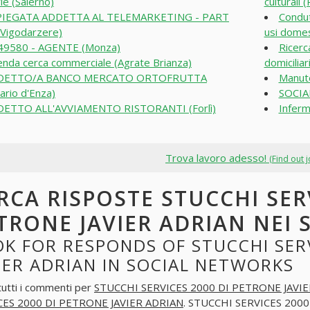
ie (Salerno)
culturali 
PIEGATA ADDETTA AL TELEMARKETING - PART
Condut
Vigodarzere)
usi domes
9580 - AGENTE (Monza)
Ricerca
enda cerca commerciale (Agrate Brianza)
domicilia
DETTO/A BANCO MERCATO ORTOFRUTTA
Manute
lario d'Enza)
SOCIA
ETTO ALL'AVVIAMENTO RISTORANTI (Forlì)
Inferm
Trova lavoro adesso!
(Find out 
RCA RISPOSTE STUCCHI SERV
TRONE JAVIER ADRIAN NEI
K FOR RESPONDS OF STUCCHI SER
IER ADRIAN IN SOCIAL NETWORKS
tutti i commenti per
STUCCHI SERVICES 2000 DI PETRONE JAVI
CES 2000 DI PETRONE JAVIER ADRIAN
. STUCCHI SERVICES 2000