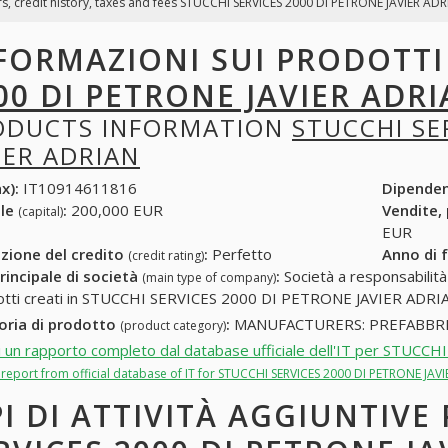
s, credit history, taxes and fees STUCCHI SERVICES 2000 DI PETRONE JAVIER ADRIA
FORMAZIONI SUI PRODOTT
00 DI PETRONE JAVIER ADR
ODUCTS INFORMATION
STUCCHI SE
IER ADRIAN
x):
IT10914611816
Dipende
ale
:
200,000 EUR
Vendite,
(capital)
EUR
zione del credito
:
Perfetto
Anno di 
(credit rating)
rincipale di società
:
Società a responsabilità li
(main type of company)
otti creati in STUCCHI SERVICES 2000 DI PETRONE JAVIER ADRIAN
oria di prodotto
:
MANUFACTURERS: PREFABBRI
(product category)
i un rapporto completo dal database ufficiale dell'IT per STU
l report from official database of IT for STUCCHI SERVICES 2000 DI PETRONE JAV
PI DI ATTIVITÀ AGGIUNTIVE