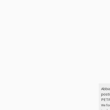
Abbia
posti
PETRO
We fo