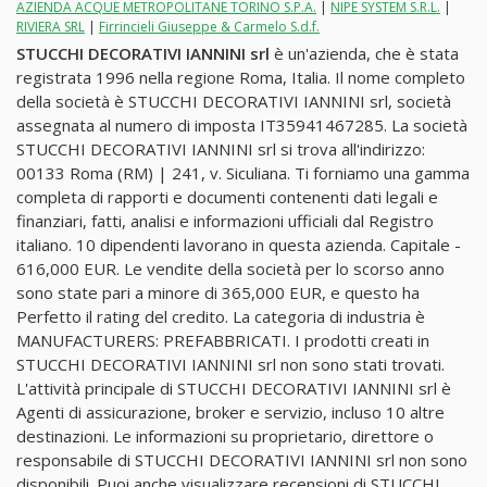
AZIENDA ACQUE METROPOLITANE TORINO S.P.A.
|
NIPE SYSTEM S.R.L.
|
RIVIERA SRL
|
Firrincieli Giuseppe & Carmelo S.d.f.
STUCCHI DECORATIVI IANNINI srl
è un'azienda, che è stata
registrata 1996 nella regione Roma, Italia. Il nome completo
della società è STUCCHI DECORATIVI IANNINI srl, società
assegnata al numero di imposta IT35941467285. La società
STUCCHI DECORATIVI IANNINI srl si trova all'indirizzo:
00133 Roma (RM) | 241, v. Siculiana. Ti forniamo una gamma
completa di rapporti e documenti contenenti dati legali e
finanziari, fatti, analisi e informazioni ufficiali dal Registro
italiano. 10 dipendenti lavorano in questa azienda. Capitale -
616,000 EUR. Le vendite della società per lo scorso anno
sono state pari a minore di 365,000 EUR, e questo ha
Perfetto il rating del credito. La categoria di industria è
MANUFACTURERS: PREFABBRICATI. I prodotti creati in
STUCCHI DECORATIVI IANNINI srl non sono stati trovati.
L'attività principale di STUCCHI DECORATIVI IANNINI srl è
Agenti di assicurazione, broker e servizio, incluso 10 altre
destinazioni. Le informazioni su proprietario, direttore o
responsabile di STUCCHI DECORATIVI IANNINI srl non sono
disponibili. Puoi anche visualizzare recensioni di STUCCHI