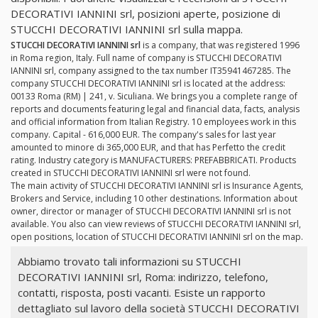
DECORATIVI IANNINI srl, posizioni aperte, posizione di
STUCCHI DECORATIVI IANNINI srl sulla mappa.
STUCCHI DECORATIVI IANNINI srl
is a company, that was registered 1996
in Roma region, Italy. Full name of company is STUCCHI DECORATIVI
IANNINI srl, company assigned to the tax number IT35941467285. The
company STUCCHI DECORATIVI IANNINI srl is located at the address:
00133 Roma (RM) | 241, v. Siculiana. We brings you a complete range of
reports and documents featuring legal and financial data, facts, analysis
and official information from Italian Registry. 10 employees work in this
company. Capital - 616,000 EUR. The company's sales for last year
amounted to minore di 365,000 EUR, and that has Perfetto the credit
rating. Industry category is MANUFACTURERS: PREFABBRICATI. Products
created in STUCCHI DECORATIVI IANNINI srl were not found.
The main activity of STUCCHI DECORATIVI IANNINI srl is Insurance Agents,
Brokers and Service, including 10 other destinations. Information about
owner, director or manager of STUCCHI DECORATIVI IANNINI srl is not
available. You also can view reviews of STUCCHI DECORATIVI IANNINI srl,
open positions, location of STUCCHI DECORATIVI IANNINI srl on the map.
Abbiamo trovato tali informazioni su STUCCHI
DECORATIVI IANNINI srl, Roma: indirizzo, telefono,
contatti, risposta, posti vacanti. Esiste un rapporto
dettagliato sul lavoro della società STUCCHI DECORATIVI