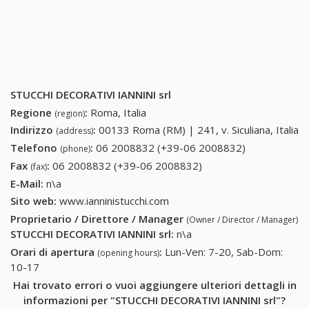
STUCCHI DECORATIVI IANNINI srl
Regione
:
Roma, Italia
(region)
Indirizzo
:
00133 Roma (RM) | 241, v. Siculiana, Italia
(address)
Telefono
:
06 2008832 (+39-06 2008832)
06 2008832
(phone)
(+39-06
Fax
:
06 2008832 (+39-06 2008832)
06 2008832 (+39-06
(fax)
2008832)
2008832)
E-Mail:
n\a
Sito web:
www.ianninistucchi.com
Proprietario / Direttore / Manager
(Owner / Director / Manager)
STUCCHI DECORATIVI IANNINI srl
:
n\a
Orari di apertura
:
Lun-Ven: 7-20, Sab-Dom:
(opening hours)
10-17
Hai trovato errori o vuoi aggiungere ulteriori dettagli in
informazioni per "STUCCHI DECORATIVI IANNINI srl"?