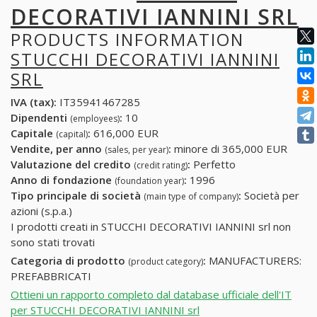
DECORATIVI IANNINI SRL
PRODUCTS INFORMATION
STUCCHI DECORATIVI IANNINI
SRL
IVA (tax):
IT35941467285
Dipendenti
:
10
(employees)
Capitale
:
616,000 EUR
(capital)
Vendite, per anno
:
minore di 365,000 EUR
(sales, per year)
Valutazione del credito
:
Perfetto
(credit rating)
Anno di fondazione
:
1996
(foundation year)
Tipo principale di società
:
Società per
(main type of company)
azioni (s.p.a.)
I prodotti creati in STUCCHI DECORATIVI IANNINI srl non
sono stati trovati
Categoria di prodotto
:
MANUFACTURERS:
(product category)
PREFABBRICATI
Ottieni un rapporto completo dal database ufficiale dell'IT
per STUCCHI DECORATIVI IANNINI srl