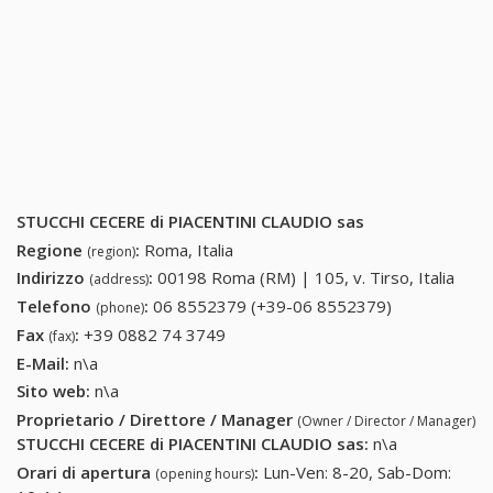
STUCCHI CECERE di PIACENTINI CLAUDIO sas
Regione
:
Roma, Italia
(region)
Indirizzo
:
00198 Roma (RM) | 105, v. Tirso, Italia
(address)
Telefono
:
06 8552379 (+39-06 8552379)
06 8552379
(phone)
(+39-06
Fax
:
+39 0882 74 3749
+39 0882 74 3749
(fax)
8552379)
E-Mail:
n\a
Sito web:
n\a
Proprietario / Direttore / Manager
(Owner / Director / Manager)
STUCCHI CECERE di PIACENTINI CLAUDIO sas
:
n\a
Orari di apertura
:
Lun-Ven: 8-20, Sab-Dom:
(opening hours)