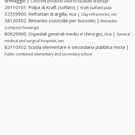
drenaggio |
Concrete products used to facilitate drainage
26110101. Polpa di Kraft (solfato) |
Kraft (sulfate) pulp
32559900. Refrattari di argilla, nca |
Clay refractories, nec
38120302. Binnacles (custodie per bussole) |
Binnacles
(compass housings)
80629900. Ospedali generali medici e chirurgici, nca |
General
medical and surgical hospitals, nec
82110302. Scuola elementare e secondaria pubblica mista |
Public combined elementary and secondary school