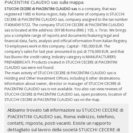
PIACENTINI CLAUDIO sas sulla mappa.
STUCCHI CECERE di PIACENTINI CLAUDIO sas
is a company, that was
registered 1985 in Roma region, Italy. Full name of company is STUCCHI
CECERE di PIACENTINI CLAUDIO sas, company assigned to the tax number
IT40643615722. The company STUCCHI CECERE di PIACENTINI CLAUDIO
sas is located at the address: 00198 Roma (RM) | 105, v. Tirso. We brings
you a complete range of reports and documents featuring legal and
financial data, facts, analysis and official information from Italian Registry.
10 employees work in this company. Capital - 785,000 EUR. The
company's sales for last year amounted to più di 776,000 EUR, and that
has Buono the credit rating. Industry category is MANUFACTURERS:
PREFABBRICATI. Products created in STUCCHI CECERE di PIACENTINI
CLAUDIO sas were not found.
The main activity of STUCCHI CECERE di PIACENTINI CLAUDIO sas is
Holding and Other Investment Offices, including 6 other destinations.
Information about owner, director or manager of STUCCHI CECERE di
PIACENTINI CLAUDIO sas is not available. You also can view reviews of
STUCCHI CECERE di PIACENTINI CLAUDIO sas, open positions, location of
STUCCHI CECERE di PIACENTINI CLAUDIO sas on the map.
Abbiamo trovato tali informazioni su STUCCHI CECERE di
PIACENTINI CLAUDIO sas, Roma: indirizzo, telefono,
contatti, risposta, posti vacanti. Esiste un rapporto
dettagliato sul lavoro della società STUCCHI CECERE di