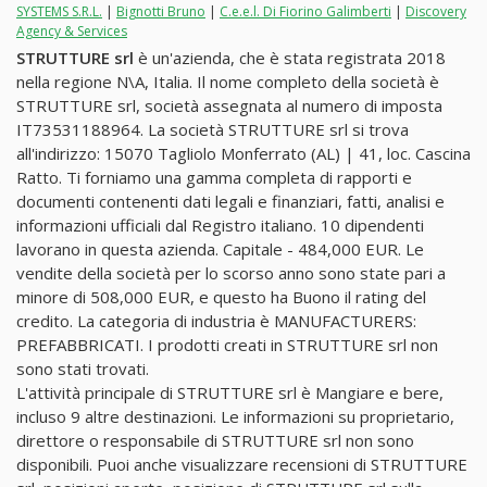
SYSTEMS S.R.L.
|
Bignotti Bruno
|
C.e.e.l. Di Fiorino Galimberti
|
Discovery
Agency & Services
STRUTTURE srl
è un'azienda, che è stata registrata 2018
nella regione N\A, Italia. Il nome completo della società è
STRUTTURE srl, società assegnata al numero di imposta
IT73531188964. La società STRUTTURE srl si trova
all'indirizzo: 15070 Tagliolo Monferrato (AL) | 41, loc. Cascina
Ratto. Ti forniamo una gamma completa di rapporti e
documenti contenenti dati legali e finanziari, fatti, analisi e
informazioni ufficiali dal Registro italiano. 10 dipendenti
lavorano in questa azienda. Capitale - 484,000 EUR. Le
vendite della società per lo scorso anno sono state pari a
minore di 508,000 EUR, e questo ha Buono il rating del
credito. La categoria di industria è MANUFACTURERS:
PREFABBRICATI. I prodotti creati in STRUTTURE srl non
sono stati trovati.
L'attività principale di STRUTTURE srl è Mangiare e bere,
incluso 9 altre destinazioni. Le informazioni su proprietario,
direttore o responsabile di STRUTTURE srl non sono
disponibili. Puoi anche visualizzare recensioni di STRUTTURE