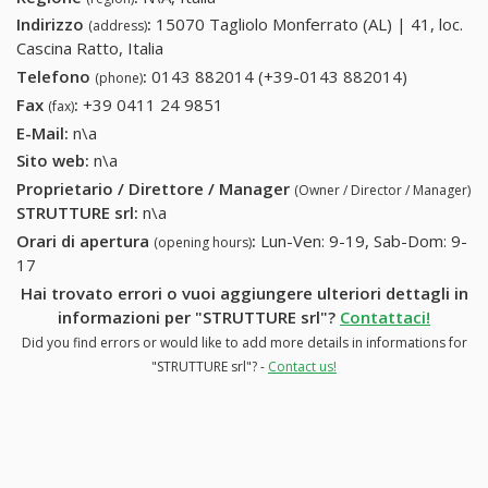
Indirizzo
:
15070 Tagliolo Monferrato (AL) | 41, loc.
(address)
Cascina Ratto, Italia
Telefono
:
0143 882014 (+39-0143 882014)
0143
(phone)
882014
Fax
:
+39 0411 24 9851
+39 0411 24 9851
(fax)
(+39-0143
E-Mail:
n\a
882014)
Sito web:
n\a
Proprietario / Direttore / Manager
(Owner / Director / Manager)
STRUTTURE srl
:
n\a
Orari di apertura
:
Lun-Ven: 9-19, Sab-Dom: 9-
(opening hours)
17
Hai trovato errori o vuoi aggiungere ulteriori dettagli in
informazioni per "STRUTTURE srl"?
Contattaci!
Did you find errors or would like to add more details in informations for
"STRUTTURE srl"? -
Contact us!