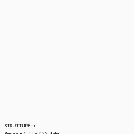
STRUTTURE srl
Regione
:
N\A, Italia
(region)