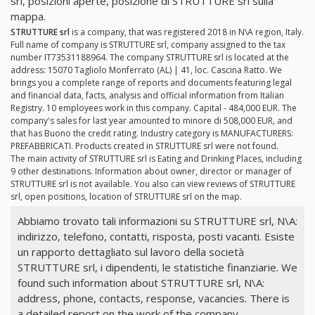
srl, posizioni aperte, posizione di STRUTTURE srl sulla
mappa.
STRUTTURE srl
is a company, that was registered 2018 in N\A region, Italy.
Full name of company is STRUTTURE srl, company assigned to the tax
number IT73531188964. The company STRUTTURE srl is located at the
address: 15070 Tagliolo Monferrato (AL) | 41, loc. Cascina Ratto. We
brings you a complete range of reports and documents featuring legal
and financial data, facts, analysis and official information from Italian
Registry. 10 employees work in this company. Capital - 484,000 EUR. The
company's sales for last year amounted to minore di 508,000 EUR, and
that has Buono the credit rating. Industry category is MANUFACTURERS:
PREFABBRICATI. Products created in STRUTTURE srl were not found.
The main activity of STRUTTURE srl is Eating and Drinking Places, including
9 other destinations. Information about owner, director or manager of
STRUTTURE srl is not available. You also can view reviews of STRUTTURE
srl, open positions, location of STRUTTURE srl on the map.
Abbiamo trovato tali informazioni su STRUTTURE srl, N\A:
indirizzo, telefono, contatti, risposta, posti vacanti. Esiste
un rapporto dettagliato sul lavoro della società
STRUTTURE srl, i dipendenti, le statistiche finanziarie. We
found such information about STRUTTURE srl, N\A:
address, phone, contacts, response, vacancies. There is
a detailed report on the work of the company