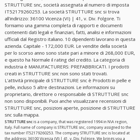
STRUTTURE snc, società assegnata al numero di imposta
IT52179260253. La società STRUTTURE snc si trova
all'indirizzo: 36100 Vicenza (VI) | 41, v. Div. Folgore. Ti
forniamo una gamma completa di rapporti e documenti
contenenti dati legali e finanziari, fatti, analisi e informazioni
ufficiali dal Registro italiano. 10 dipendenti lavorano in questa
azienda. Capitale - 172,000 EUR. Le vendite della società
per lo scorso anno sono state pari a minore di 268,000 EUR,
e questo ha Normale il rating del credito. La categoria di
industria è MANUFACTURERS: PREFABBRICATI. I prodotti
creati in STRUTTURE snc non sono stati trovati.
L'attività principale di STRUTTURE snc è Prodotti in pelle e
pelle, incluso 5 altre destinazioni. Le informazioni su
proprietario, direttore o responsabile di STRUTTURE snc
non sono disponibili. Puoi anche visualizzare recensioni di
STRUTTURE snc, posizioni aperte, posizione di STRUTTURE
snc sulla mappa.
STRUTTURE snc
is a company, that was registered 1994 in N\A region,
Italy. Full name of company is STRUTTURE snc, company assigned to the
tax number IT52179260253. The company STRUTTURE snc is located at
the address: 36100 Vicenza (VI) | 41, v. Div. Folgore. We brings you a