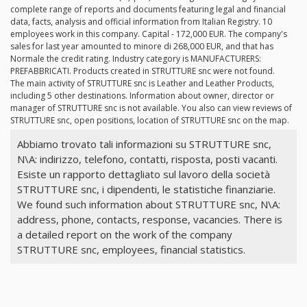
complete range of reports and documents featuring legal and financial
data, facts, analysis and official information from Italian Registry. 10
employees work in this company. Capital - 172,000 EUR. The company's
sales for last year amounted to minore di 268,000 EUR, and that has
Normale the credit rating. Industry category is MANUFACTURERS:
PREFABBRICATI. Products created in STRUTTURE snc were not found.
The main activity of STRUTTURE snc is Leather and Leather Products,
including 5 other destinations. Information about owner, director or
manager of STRUTTURE snc is not available. You also can view reviews of
STRUTTURE snc, open positions, location of STRUTTURE snc on the map.
Abbiamo trovato tali informazioni su STRUTTURE snc,
N\A: indirizzo, telefono, contatti, risposta, posti vacanti.
Esiste un rapporto dettagliato sul lavoro della società
STRUTTURE snc, i dipendenti, le statistiche finanziarie.
We found such information about STRUTTURE snc, N\A:
address, phone, contacts, response, vacancies. There is
a detailed report on the work of the company
STRUTTURE snc, employees, financial statistics.