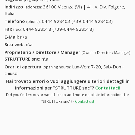
Indirizzo
:
36100 Vicenza (VI) | 41, v. Div. Folgore,
(address)
Italia
Telefono
:
0444 928403 (+39-0444 928403)
0444
(phone)
928403
Fax
:
0444 928518 (+39-0444 928518)
0444 928518 (+39-
(fax)
(+39-0444
0444 928518)
E-Mail:
n\a
928403)
Sito web:
n\a
Proprietario / Direttore / Manager
(Owner / Director / Manager)
STRUTTURE snc
:
n\a
Orari di apertura
:
Lun-Ven: 7-20, Sab-Dom:
(opening hours)
chiuso
Hai trovato errori o vuoi aggiungere ulteriori dettagli in
informazioni per "STRUTTURE snc"?
Contattaci!
Did you find errors or would like to add more details in informations for
"STRUTTURE snc"? -
Contact us!