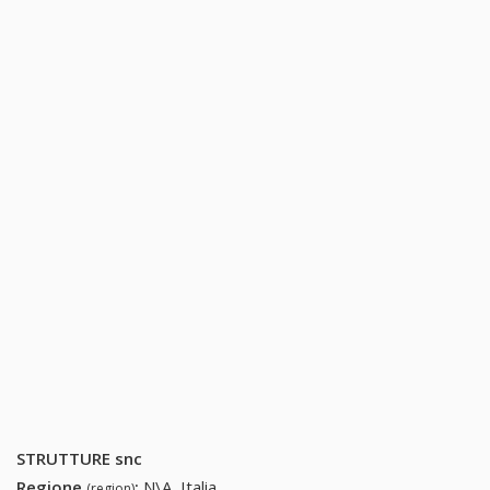
STRUTTURE snc
Regione
:
N\A, Italia
(region)