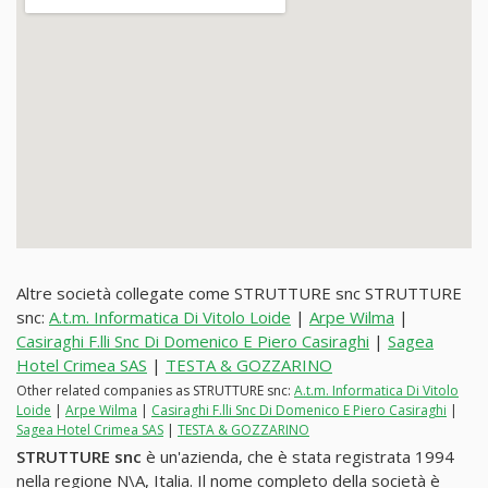
Altre società collegate come STRUTTURE snc STRUTTURE
snc:
A.t.m. Informatica Di Vitolo Loide
|
Arpe Wilma
|
Casiraghi F.lli Snc Di Domenico E Piero Casiraghi
|
Sagea
Hotel Crimea SAS
|
TESTA & GOZZARINO
Other related companies as STRUTTURE snc:
A.t.m. Informatica Di Vitolo
Loide
|
Arpe Wilma
|
Casiraghi F.lli Snc Di Domenico E Piero Casiraghi
|
Sagea Hotel Crimea SAS
|
TESTA & GOZZARINO
STRUTTURE snc
è un'azienda, che è stata registrata 1994
nella regione N\A, Italia. Il nome completo della società è