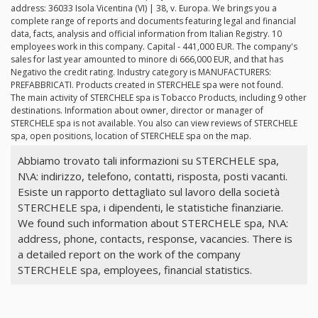
address: 36033 Isola Vicentina (VI) | 38, v. Europa. We brings you a
complete range of reports and documents featuring legal and financial
data, facts, analysis and official information from Italian Registry. 10
employees work in this company. Capital - 441,000 EUR. The company's
sales for last year amounted to minore di 666,000 EUR, and that has
Negativo the credit rating. Industry category is MANUFACTURERS:
PREFABBRICATI. Products created in STERCHELE spa were not found.
The main activity of STERCHELE spa is Tobacco Products, including 9 other
destinations. Information about owner, director or manager of
STERCHELE spa is not available. You also can view reviews of STERCHELE
spa, open positions, location of STERCHELE spa on the map.
Abbiamo trovato tali informazioni su STERCHELE spa,
N\A: indirizzo, telefono, contatti, risposta, posti vacanti.
Esiste un rapporto dettagliato sul lavoro della società
STERCHELE spa, i dipendenti, le statistiche finanziarie.
We found such information about STERCHELE spa, N\A:
address, phone, contacts, response, vacancies. There is
a detailed report on the work of the company
STERCHELE spa, employees, financial statistics.