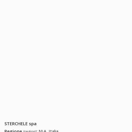
STERCHELE spa
Regione
:
N\A, Italia
(region)