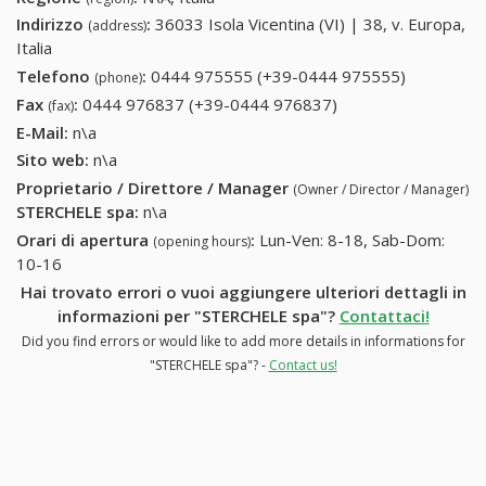
Indirizzo
:
36033 Isola Vicentina (VI) | 38, v. Europa,
(address)
Italia
Telefono
:
0444 975555 (+39-0444 975555)
0444
(phone)
975555
Fax
:
0444 976837 (+39-0444 976837)
0444 976837 (+39-
(fax)
(+39-0444
0444 976837)
E-Mail:
n\a
975555)
Sito web:
n\a
Proprietario / Direttore / Manager
(Owner / Director / Manager)
STERCHELE spa
:
n\a
Orari di apertura
:
Lun-Ven: 8-18, Sab-Dom:
(opening hours)
10-16
Hai trovato errori o vuoi aggiungere ulteriori dettagli in
informazioni per "STERCHELE spa"?
Contattaci!
Did you find errors or would like to add more details in informations for
"STERCHELE spa"? -
Contact us!