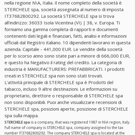
nella regione N\A, Italia. Il nome completo della società è
STERCHELE spa, società assegnata al numero di imposta
IT37682800292. La società STERCHELE spa si trova
all'indirizzo: 36033 Isola Vicentina (VI) | 38, v. Europa. Ti
forniamo una gamma completa di rapporti e documenti
contenenti dati legali e finanziari, fatti, analisi e informazioni
ufficiali dal Registro italiano. 10 dipendenti lavorano in questa
azienda. Capitale - 441,000 EUR. Le vendite della società
per lo scorso anno sono state pari a minore di 666,000 EUR,
e questo ha Negativo il rating del credito. La categoria di
industria è MANUFACTURERS: PREFABBRICATI. I prodotti
creati in STERCHELE spa non sono stati trovati.
L'attività principale di STERCHELE spa è Prodotti del
tabacco, incluso 9 altre destinazioni. Le informazioni su
proprietario, direttore o responsabile di STERCHELE spa
non sono disponibili. Puoi anche visualizzare recensioni di
STERCHELE spa, posizioni aperte, posizione di STERCHELE
spa sulla mappa.
STERCHELE spa
is a company, that was registered 1987 in N\A region, Italy.
Full name of company is STERCHELE spa, company assigned to the tax
number IT37682800292. The company STERCHELE spa is located at the