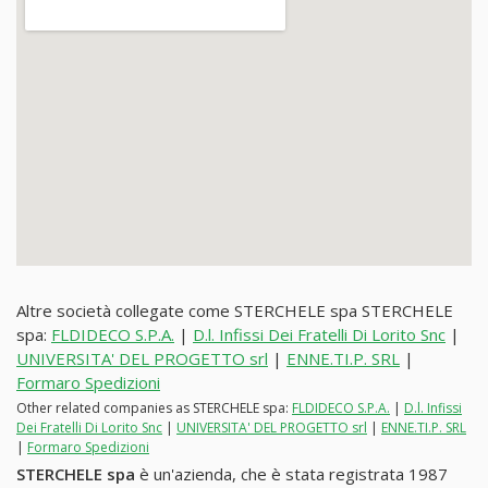
Altre società collegate come STERCHELE spa STERCHELE
spa:
FLDIDECO S.P.A.
|
D.l. Infissi Dei Fratelli Di Lorito Snc
|
UNIVERSITA' DEL PROGETTO srl
|
ENNE.TI.P. SRL
|
Formaro Spedizioni
Other related companies as STERCHELE spa:
FLDIDECO S.P.A.
|
D.l. Infissi
Dei Fratelli Di Lorito Snc
|
UNIVERSITA' DEL PROGETTO srl
|
ENNE.TI.P. SRL
|
Formaro Spedizioni
STERCHELE spa
è un'azienda, che è stata registrata 1987