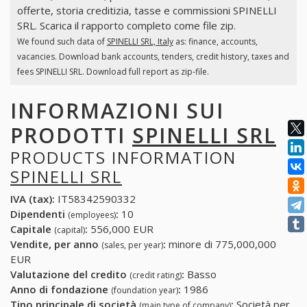
offerte, storia creditizia, tasse e commissioni SPINELLI
SRL. Scarica il rapporto completo come file zip.
We found such data of
SPINELLI SRL, Italy
as: finance, accounts,
vacancies. Download bank accounts, tenders, credit history, taxes and
fees SPINELLI SRL. Download full report as zip-file.
INFORMAZIONI SUI
PRODOTTI
SPINELLI SRL
PRODUCTS INFORMATION
SPINELLI SRL
IVA (tax):
IT58342590332
Dipendenti
:
10
(employees)
Capitale
:
556,000 EUR
(capital)
Vendite, per anno
:
minore di 775,000,000
(sales, per year)
EUR
Valutazione del credito
:
Basso
(credit rating)
Anno di fondazione
:
1986
(foundation year)
Tipo principale di società
:
Società per
(main type of company)