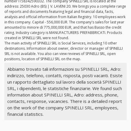
number IT58342590332. The company SPINELLI SRL is located at the
address: 25030 Adro (BS) | V. LAVENI 20. We brings you a complete range
of reports and documents featuring legal and financial data, facts,
analysis and official information from Italian Registry. 10 employees work
in this company. Capital - 556,000 EUR. The company's sales for last year
amounted to minore di 775,000,000 EUR, and that has Basso the credit
rating. Industry category is MANUFACTURERS: PREFABBRICATI. Products
created in SPINELLI SRL were not found.
The main activity of SPINELLI SRL is Social Services, including 10 other
destinations. Information about owner, director or manager of SPINELLI
SRL is not available. You also can view reviews of SPINELLI SRL, open
positions, location of SPINELLI SRL on the map.
Abbiamo trovato tali informazioni su SPINELLI SRL, Adro:
indirizzo, telefono, contatti, risposta, posti vacanti. Esiste
un rapporto dettagliato sul lavoro della società SPINELLI
SRL, i dipendenti, le statistiche finanziarie. We found such
information about SPINELLI SRL, Adro: address, phone,
contacts, response, vacancies. There is a detailed report
on the work of the company SPINELLI SRL, employees,
financial statistics.