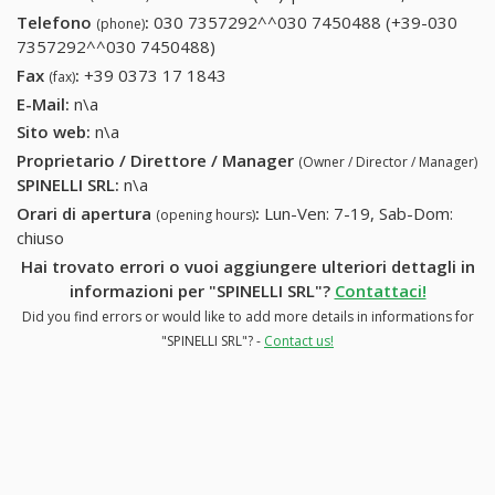
Telefono
:
030 7357292^^030 7450488 (+39-030
(phone)
7357292^^030 7450488)
030 7357292^^030 7450488 (+39-
030 7357292^^030 7450488)
Fax
:
+39 0373 17 1843
+39 0373 17 1843
(fax)
E-Mail:
n\a
Sito web:
n\a
Proprietario / Direttore / Manager
(Owner / Director / Manager)
SPINELLI SRL
:
n\a
Orari di apertura
:
Lun-Ven: 7-19, Sab-Dom:
(opening hours)
chiuso
Hai trovato errori o vuoi aggiungere ulteriori dettagli in
informazioni per "SPINELLI SRL"?
Contattaci!
Did you find errors or would like to add more details in informations for
"SPINELLI SRL"? -
Contact us!