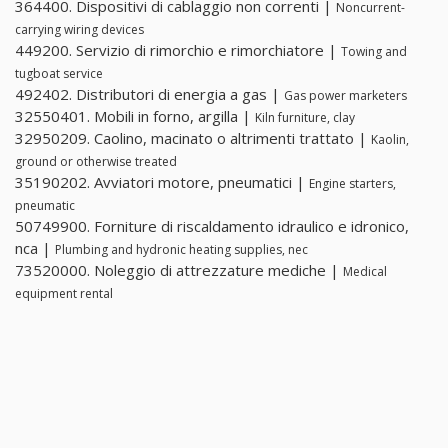
364400. Dispositivi di cablaggio non correnti |
Noncurrent-
carrying wiring devices
449200. Servizio di rimorchio e rimorchiatore |
Towing and
tugboat service
492402. Distributori di energia a gas |
Gas power marketers
32550401. Mobili in forno, argilla |
Kiln furniture, clay
32950209. Caolino, macinato o altrimenti trattato |
Kaolin,
ground or otherwise treated
35190202. Avviatori motore, pneumatici |
Engine starters,
pneumatic
50749900. Forniture di riscaldamento idraulico e idronico,
nca |
Plumbing and hydronic heating supplies, nec
73520000. Noleggio di attrezzature mediche |
Medical
equipment rental