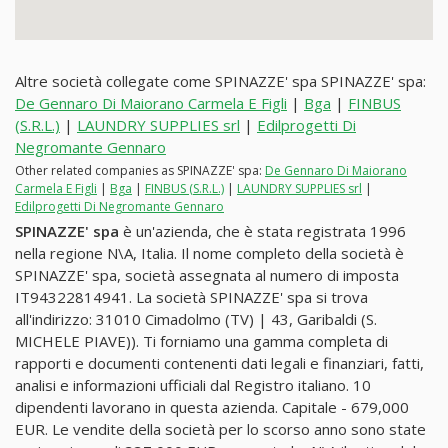
Altre società collegate come SPINAZZE' spa SPINAZZE' spa:
De Gennaro Di Maiorano Carmela E Figli
|
Bga
|
FINBUS
(S.R.L.)
|
LAUNDRY SUPPLIES srl
|
Edilprogetti Di
Negromante Gennaro
Other related companies as SPINAZZE' spa:
De Gennaro Di Maiorano
Carmela E Figli
|
Bga
|
FINBUS (S.R.L.)
|
LAUNDRY SUPPLIES srl
|
Edilprogetti Di Negromante Gennaro
SPINAZZE' spa
è un'azienda, che è stata registrata 1996
nella regione N\A, Italia. Il nome completo della società è
SPINAZZE' spa, società assegnata al numero di imposta
IT94322814941. La società SPINAZZE' spa si trova
all'indirizzo: 31010 Cimadolmo (TV) | 43, Garibaldi (S.
MICHELE PIAVE)). Ti forniamo una gamma completa di
rapporti e documenti contenenti dati legali e finanziari, fatti,
analisi e informazioni ufficiali dal Registro italiano. 10
dipendenti lavorano in questa azienda. Capitale - 679,000
EUR. Le vendite della società per lo scorso anno sono state