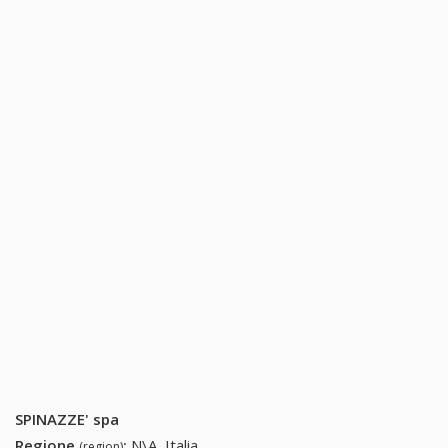
SPINAZZE' spa
Regione
:
N\A, Italia
(region)