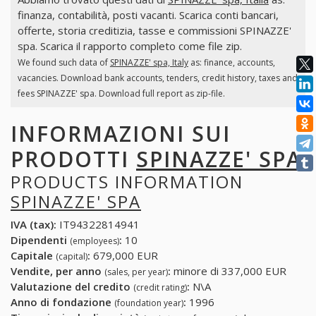
finanza, contabilità, posti vacanti. Scarica conti bancari,
offerte, storia creditizia, tasse e commissioni SPINAZZE'
spa. Scarica il rapporto completo come file zip.
We found such data of
SPINAZZE' spa, Italy
as: finance, accounts,
vacancies. Download bank accounts, tenders, credit history, taxes and
fees SPINAZZE' spa. Download full report as zip-file.
INFORMAZIONI SUI
PRODOTTI
SPINAZZE' SPA
PRODUCTS INFORMATION
SPINAZZE' SPA
IVA (tax):
IT94322814941
Dipendenti
:
10
(employees)
Capitale
:
679,000 EUR
(capital)
Vendite, per anno
:
minore di 337,000 EUR
(sales, per year)
Valutazione del credito
:
N\A
(credit rating)
Anno di fondazione
:
1996
(foundation year)