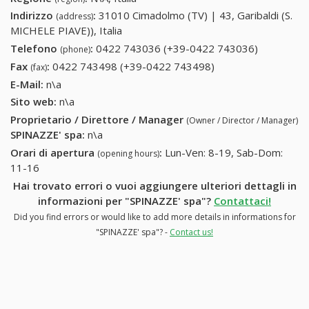
Indirizzo
:
31010 Cimadolmo (TV) | 43, Garibaldi (S.
(address)
MICHELE PIAVE)), Italia
Telefono
:
0422 743036 (+39-0422 743036)
0422
(phone)
743036
Fax
:
0422 743498 (+39-0422 743498)
0422 743498 (+39-
(fax)
(+39-0422
0422 743498)
E-Mail:
n\a
743036)
Sito web:
n\a
Proprietario / Direttore / Manager
(Owner / Director / Manager)
SPINAZZE' spa
:
n\a
Orari di apertura
:
Lun-Ven: 8-19, Sab-Dom:
(opening hours)
11-16
Hai trovato errori o vuoi aggiungere ulteriori dettagli in
informazioni per "SPINAZZE' spa"?
Contattaci!
Did you find errors or would like to add more details in informations for
"SPINAZZE' spa"? -
Contact us!