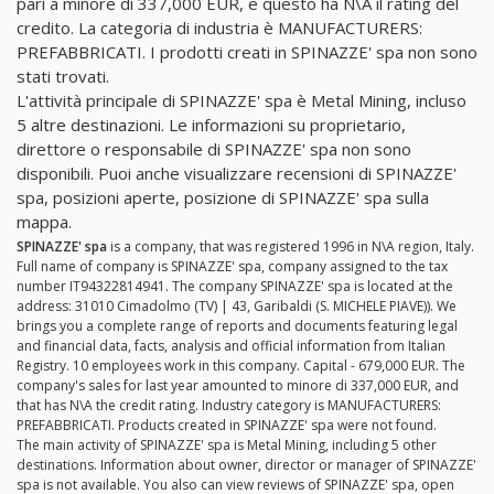
pari a minore di 337,000 EUR, e questo ha N\A il rating del
credito. La categoria di industria è MANUFACTURERS:
PREFABBRICATI. I prodotti creati in SPINAZZE' spa non sono
stati trovati.
L'attività principale di SPINAZZE' spa è Metal Mining, incluso
5 altre destinazioni. Le informazioni su proprietario,
direttore o responsabile di SPINAZZE' spa non sono
disponibili. Puoi anche visualizzare recensioni di SPINAZZE'
spa, posizioni aperte, posizione di SPINAZZE' spa sulla
mappa.
SPINAZZE' spa
is a company, that was registered 1996 in N\A region, Italy.
Full name of company is SPINAZZE' spa, company assigned to the tax
number IT94322814941. The company SPINAZZE' spa is located at the
address: 31010 Cimadolmo (TV) | 43, Garibaldi (S. MICHELE PIAVE)). We
brings you a complete range of reports and documents featuring legal
and financial data, facts, analysis and official information from Italian
Registry. 10 employees work in this company. Capital - 679,000 EUR. The
company's sales for last year amounted to minore di 337,000 EUR, and
that has N\A the credit rating. Industry category is MANUFACTURERS:
PREFABBRICATI. Products created in SPINAZZE' spa were not found.
The main activity of SPINAZZE' spa is Metal Mining, including 5 other
destinations. Information about owner, director or manager of SPINAZZE'
spa is not available. You also can view reviews of SPINAZZE' spa, open