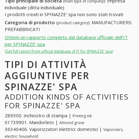
Tipo principale di società
:
Impresa
(main type of company)
individuale (ditta individuale)
I prodotti creati in SPINAZZE' spa non sono stati trovati
Categoria di prodotto
:
MANUFACTURERS:
(product category)
PREFABBRICATI
Ottieni un rapporto completo dal database ufficiale dell'IT
per SPINAZZE' spa
(Get full report from official database of IT for SPINAZZE' spa)
TIPI DI ATTIVITÀ
AGGIUNTIVE PER
SPINAZZE' SPA
ADDITION KINDS OF ACTIVITIES
FOR SPINAZZE' SPA
289300. Inchiostro di stampa |
Printing ink
01739901. Mandorleto |
Almond grove
36340406. Vaporizzatori elettrici: domestici |
Vaporizers,
electric: household