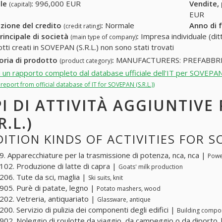
ale
:
996,000 EUR
Vendite,
(capital)
EUR
zione del credito
:
Normale
Anno di 
(credit rating)
rincipale di società
:
Impresa individuale (ditt
(main type of company)
otti creati in SOVEPAN (S.R.L.) non sono stati trovati
oria di prodotto
:
MANUFACTURERS: PREFABBRI
(product category)
i un rapporto completo dal database ufficiale dell'IT per SOVEPAN 
l report from official database of IT for SOVEPAN (S.R.L.))
PI DI ATTIVITÀ AGGIUNTIVE
R.L.)
ITION KINDS OF ACTIVITIES FOR SO
. Apparecchiature per la trasmissione di potenza, nca, nca |
Powe
02. Produzione di latte di capra |
Goats' milk production
06. Tute da sci, maglia |
Ski suits, knit
05. Purè di patate, legno |
Potato mashers, wood
02. Vetreria, antiquariato |
Glassware, antique
00. Servizio di pulizia dei componenti degli edifici |
Building compon
02. Noleggio di roulotte da viaggio, da campeggio o da diporto