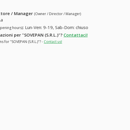
ettore / Manager
(Owner / Director / Manager)
\a
:
Lun-Ven: 9-19, Sab-Dom: chiuso
opening hours)
mazioni per "SOVEPAN (S.R.L.)"?
Contattaci!
ns for "SOVEPAN (S.R.L.)"? -
Contact us!