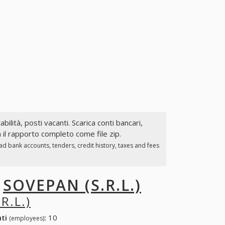
abilità, posti vacanti. Scarica conti bancari,
a il rapporto completo come file zip.
d bank accounts, tenders, credit history, taxes and fees
I
SOVEPAN (S.R.L.)
R.L.)
nti
:
10
(employees)