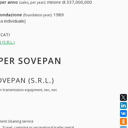
 per anno
:
minore di 337,000,000
(sales, per year)
fondazione
:
1989
(foundation year)
a individuale)
CATI
(S.R.L.)
 PER SOVEPAN
VEPAN (S.R.L.)
r transmission equipment, nec, nec
ent cleaning service
 |
Travel, camping or recreational trailer rental