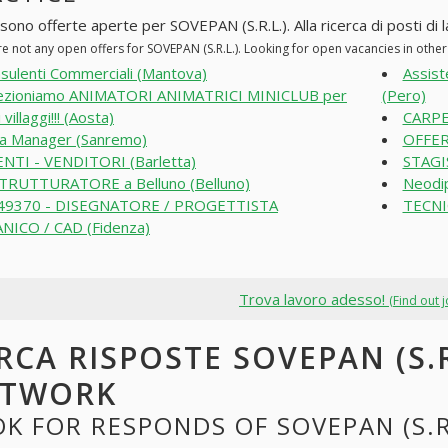
sono offerte aperte per SOVEPAN (S.R.L.). Alla ricerca di posti di l
re not any open offers for SOVEPAN (S.R.L.). Looking for open vacancies in oth
sulenti Commerciali (Mantova)
Assist
ezioniamo ANIMATORI ANIMATRICI MINICLUB per
(Pero)
 villaggi!!! (Aosta)
CARPE
a Manager (Sanremo)
OFFER
NTI - VENDITORI (Barletta)
STAGIS
TRUTTURATORE a Belluno (Belluno)
Neodip
49370 - DISEGNATORE / PROGETTISTA
TECN
NICO / CAD (Fidenza)
Trova lavoro adesso!
(Find out 
RCA RISPOSTE SOVEPAN (S.R
ETWORK
K FOR RESPONDS OF SOVEPAN (S.R