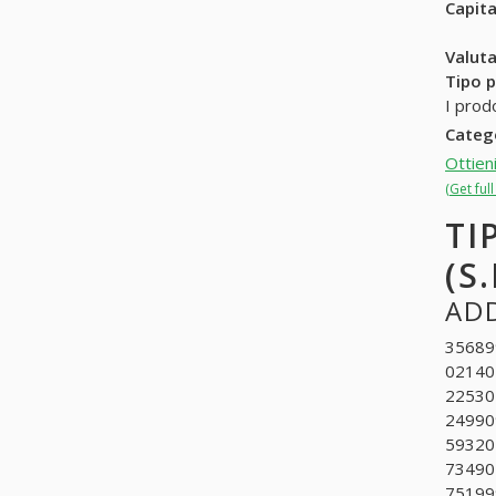
Capit
Valuta
Tipo p
I prod
Categ
Ottien
(Get ful
TI
(S.
ADD
356899
021401
225302
249909
593202
734902
751999