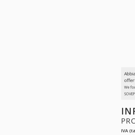
Abbia
offer
We fo
SOVEPA
IN
PR
IVA (ta