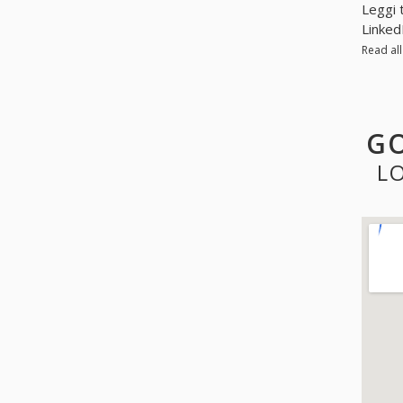
Leggi 
Linked
Read al
GO
L