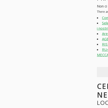
Non ci 
There a
Con
Sel
i nostri
Are
AGE
RIS
RU
MECCA
CE
N
LOO