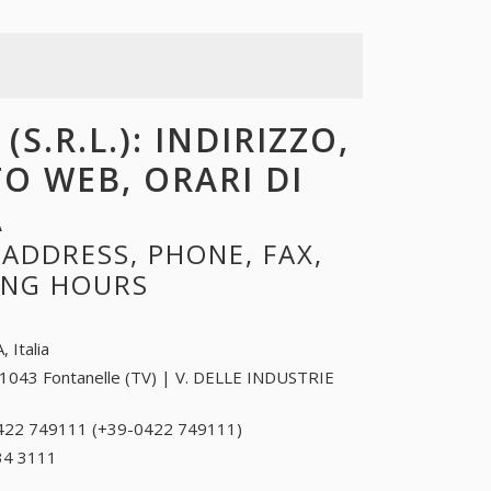
S.R.L.): INDIRIZZO,
TO WEB, ORARI DI
A
 ADDRESS, PHONE, FAX,
NING HOURS
, Italia
1043 Fontanelle (TV) | V. DELLE INDUSTRIE
422 749111 (+39-0422 749111)
0422 749111
(+39-0422
34 3111
+39 0172 34 3111
749111)