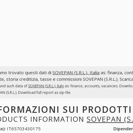
mo trovato questi dati di
SOVEPAN (S.R.L.), Italia
as: finanza, cont
te, storia creditizia, tasse e commissioni SOVEPAN (S.R.L.). Scaric
und such data of
SOVEPAN (S.R.L.), Italy
as: finance, accounts, vacancies. Downloa
N (S.R.L.). Download full report as zip-file.
FORMAZIONI SUI PRODOTT
ODUCTS INFORMATION
SOVEPAN (S.
x):
IT65703430175
Dipende