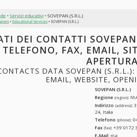
nde
•
Servizi educativi
• SOVEPAN (S.R.L.)
anies
•
Educational Services
• SOVEPAN (S.R.L.)
ATI DEI CONTATTI SOVEPAN (
TELEFONO, FAX, EMAIL, SI
APERTUR
CONTACTS DATA SOVEPAN (S.R.L.):
EMAIL, WEBSITE, OPE
SOVEPAN (S.R.L.)
Regione
:
N\A
(region)
Indirizzo
:
3
(address)
24, Italia
Telefono
:
0
(phone)
Fax
:
+39 0172 
(fax)
E-Mail:
n\a