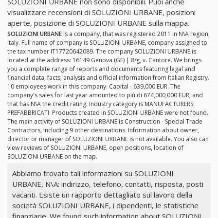
SOLUZIONI URBANE non sono disponibili. Puoi anche
visualizzare recensioni di SOLUZIONI URBANE, posizioni
aperte, posizione di SOLUZIONI URBANE sulla mappa.
SOLUZIONI URBANE
is a company, that was registered 2011 in N\A region,
Italy. Full name of company is SOLUZIONI URBANE, company assigned to
the tax number IT17720642089. The company SOLUZIONI URBANE is
located at the address: 16149 Genova (GE) | 8/g, v. Cantore. We brings
you a complete range of reports and documents featuring legal and
financial data, facts, analysis and official information from Italian Registry.
10 employees work in this company. Capital - 639,000 EUR. The
company's sales for last year amounted to più di 674,000,000 EUR, and
that has N\A the credit rating. Industry category is MANUFACTURERS:
PREFABBRICATI. Products created in SOLUZIONI URBANE were not found.
The main activity of SOLUZIONI URBANE is Construction - Special Trade
Contractors, including 9 other destinations. Information about owner,
director or manager of SOLUZIONI URBANE is not available. You also can
view reviews of SOLUZIONI URBANE, open positions, location of
SOLUZIONI URBANE on the map.
Abbiamo trovato tali informazioni su SOLUZIONI
URBANE, N\A: indirizzo, telefono, contatti, risposta, posti
vacanti. Esiste un rapporto dettagliato sul lavoro della
società SOLUZIONI URBANE, i dipendenti, le statistiche
finanziarie. We found such information about SOLUZIONI