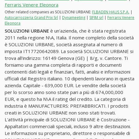
Ferraris Venere Eleonora
Other related companies as SOLUZIONI URBANE:
FLBADEN HAUS S.P.A.
|
Autocarrozzeria Grand Prix Srl
|
Dynameeting
|
SIFIM srl
|
Ferraris Venere
Eleonora
SOLUZIONI URBANE
è un'azienda, che è stata registrata
2011 nella regione N\A, Italia. Il nome completo della società
è SOLUZIONI URBANE, società assegnata al numero di
imposta IT17720642089. La società SOLUZIONI URBANE si
trova all'indirizzo: 16149 Genova (GE) | 8/g, v. Cantore. Ti
forniamo una gamma completa di rapporti e documenti
contenenti dati legali e finanziari, fatti, analisi e informazioni
ufficiali dal Registro italiano. 10 dipendenti lavorano in questa
azienda. Capitale - 639,000 EUR. Le vendite della società
per lo scorso anno sono state pari a più di 674,000,000
EUR, e questo ha N\A il rating del credito. La categoria di
industria è MANUFACTURERS: PREFABBRICATI. I prodotti
creati in SOLUZIONI URBANE non sono stati trovati.
L'attività principale di SOLUZIONI URBANE è Costruzione -
Appaltatori commerciali speciali, incluso 9 altre destinazioni.
Le informazioni su proprietario, direttore o responsabile di