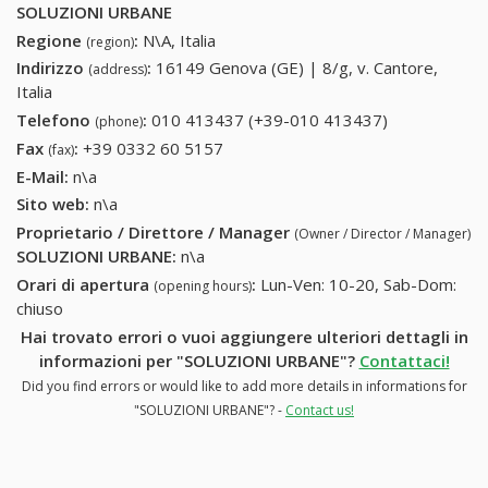
SOLUZIONI URBANE
Regione
:
N\A, Italia
(region)
Indirizzo
:
16149 Genova (GE) | 8/g, v. Cantore,
(address)
Italia
Telefono
:
010 413437 (+39-010 413437)
010 413437
(phone)
(+39-010
Fax
:
+39 0332 60 5157
+39 0332 60 5157
(fax)
413437)
E-Mail:
n\a
Sito web:
n\a
Proprietario / Direttore / Manager
(Owner / Director / Manager)
SOLUZIONI URBANE
:
n\a
Orari di apertura
:
Lun-Ven: 10-20, Sab-Dom:
(opening hours)
chiuso
Hai trovato errori o vuoi aggiungere ulteriori dettagli in
informazioni per "SOLUZIONI URBANE"?
Contattaci!
Did you find errors or would like to add more details in informations for
"SOLUZIONI URBANE"? -
Contact us!