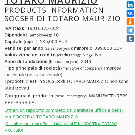
TOTARO MAURIZIO
PRODUCTS INFORMATION
SOCSER DI TOTARO MAURIZIO
IVA (tax):
IT93163757324
Dipendenti
:
10
(employees)
Capitale
:
535,000 EUR
(capital)
Vendite, per anno
:
minore di 399,000 EUR
(sales, per year)
Valutazione del credito
:
Negativo
(credit rating)
Anno di fondazione
:
2013
(foundation year)
Tipo principale di società
:
Impresa
(main type of company)
individuale (ditta individuale)
I prodotti creati in SOCSER di TOTARO MAURIZIO non sono
stati trovati
Categoria di prodotto
:
MANUFACTURERS:
(product category)
PREFABBRICATI
Ottieni un rapporto completo dal database ufficiale dell'IT
per SOCSER di TOTARO MAURIZIO
(Get full report from official database of IT for SOCSER di TOTARO
MAURIZIO)