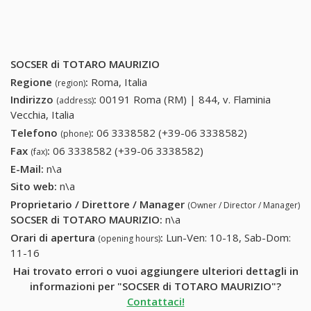
SOCSER di TOTARO MAURIZIO
Regione
:
Roma, Italia
(region)
Indirizzo
:
00191 Roma (RM) | 844, v. Flaminia
(address)
Vecchia, Italia
Telefono
:
06 3338582 (+39-06 3338582)
06 3338582
(phone)
(+39-06
Fax
:
06 3338582 (+39-06 3338582)
06 3338582 (+39-06
(fax)
3338582)
3338582)
E-Mail:
n\a
Sito web:
n\a
Proprietario / Direttore / Manager
(Owner / Director / Manager)
SOCSER di TOTARO MAURIZIO
:
n\a
Orari di apertura
:
Lun-Ven: 10-18, Sab-Dom:
(opening hours)
11-16
Hai trovato errori o vuoi aggiungere ulteriori dettagli in
informazioni per "SOCSER di TOTARO MAURIZIO"?
Contattaci!