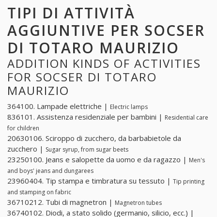
TIPI DI ATTIVITÀ
AGGIUNTIVE PER SOCSER
DI TOTARO MAURIZIO
ADDITION KINDS OF ACTIVITIES
FOR SOCSER DI TOTARO
MAURIZIO
364100. Lampade elettriche |
Electric lamps
836101. Assistenza residenziale per bambini |
Residential care
for children
20630106. Sciroppo di zucchero, da barbabietole da
zucchero |
Sugar syrup, from sugar beets
23250100. Jeans e salopette da uomo e da ragazzo |
Men's
and boys' jeans and dungarees
23960404. Tip stampa e timbratura su tessuto |
Tip printing
and stamping on fabric
36710212. Tubi di magnetron |
Magnetron tubes
36740102. Diodi, a stato solido (germanio, silicio, ecc.) |