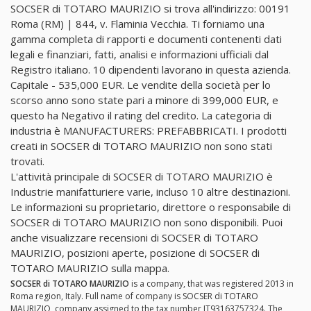
SOCSER di TOTARO MAURIZIO si trova all'indirizzo: 00191
Roma (RM) | 844, v. Flaminia Vecchia. Ti forniamo una
gamma completa di rapporti e documenti contenenti dati
legali e finanziari, fatti, analisi e informazioni ufficiali dal
Registro italiano. 10 dipendenti lavorano in questa azienda.
Capitale - 535,000 EUR. Le vendite della società per lo
scorso anno sono state pari a minore di 399,000 EUR, e
questo ha Negativo il rating del credito. La categoria di
industria è MANUFACTURERS: PREFABBRICATI. I prodotti
creati in SOCSER di TOTARO MAURIZIO non sono stati
trovati.
L'attività principale di SOCSER di TOTARO MAURIZIO è
Industrie manifatturiere varie, incluso 10 altre destinazioni.
Le informazioni su proprietario, direttore o responsabile di
SOCSER di TOTARO MAURIZIO non sono disponibili. Puoi
anche visualizzare recensioni di SOCSER di TOTARO
MAURIZIO, posizioni aperte, posizione di SOCSER di
TOTARO MAURIZIO sulla mappa.
SOCSER di TOTARO MAURIZIO
is a company, that was registered 2013 in
Roma region, Italy. Full name of company is SOCSER di TOTARO
MAURIZIO, company assigned to the tax number IT93163757324. The