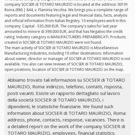
company SOCSER di TOTARO MAURIZIO is located at the address: 00191
Roma (RM) | 844, v. Flaminia Vecchia. We brings you a complete range of
reports and documents featuring legal and financial data, facts, analysis
and official information from Italian Registry. 10 employees work in this
company. Capital - 535,000 EUR. The company's sales for last year
amounted to minore di 399,000 EUR, and that has Negativo the credit
rating. Industry category is MANUFACTURERS: PREFABBRICATI. Products
created in SOCSER di TOTARO MAURIZIO were not found.
The main activity of SOCSER di TOTARO MAURIZIO is Miscellaneous
Manufacturing Industries, including 10 other destinations. Information
about owner, director or manager of SOCSER di TOTARO MAURIZIO is not
available. You also can view reviews of SOCSER di TOTARO MAURIZIO,
open positions, location of SOCSER di TOTARO MAURIZIO on the map.
Abbiamo trovato tali informazioni su SOCSER di TOTARO
MAURIZIO, Roma: indirizzo, telefono, contatti, risposta,
posti vacanti. Esiste un rapporto dettagliato sul lavoro
della società SOCSER di TOTARO MAURIZIO, i
dipendenti, le statistiche finanziarie. We found such
information about SOCSER di TOTARO MAURIZIO, Roma:
address, phone, contacts, response, vacancies. There is
a detailed report on the work of the company SOCSER di
TOTARO MAURIZIO, employees, financial statistics.