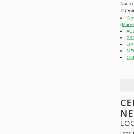
Non ci
There a
Cer
(Macer
AGE
PR
OPE
MEC
CON
CE
N
LOO
Leggi 