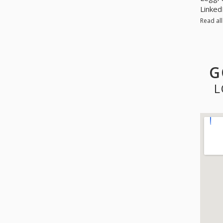
Linked
Read al
G
L