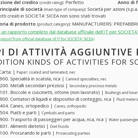
zione del credito
:
Perfetto
Anno di 
(credit rating)
rincipale di società
:
Società per azioni (s.p.a.
(main type of company)
otti creati in SOCIETA' SICEA non sono stati trovati
oria di prodotto
:
MANUFACTURERS: PREFABBRI
(product category)
i un rapporto completo dal database ufficiale dell'IT per SOCIETA
l report from official database of IT for SOCIETA' SICEA)
PI DI ATTIVITÀ AGGIUNTIVE 
ITION KINDS OF ACTIVITIES FOR SO
Carta; |
Paper; coated and laminated, nec
00. Specialità in scatola, nca |
Canned specialties, nec
00. Metalli secondari preziosi |
Secondary precious metals
01. Boccole e cuscinetti, ottone (non lavorato) |
Bushings and bear
00. Contatori di liquidi e dispositivi di conteggio, nca |
Fluid meters
04. Canes, ortopedico |
Canes, orthopedic
04. Piatti e parti |
Cymbals and parts
00. Trasporto di passeggeri per acqua, nca, nca |
Water passenger 
01. Alimenti dietetici |
Diet foods
00. Procurando le parti |
Prosecuting parties