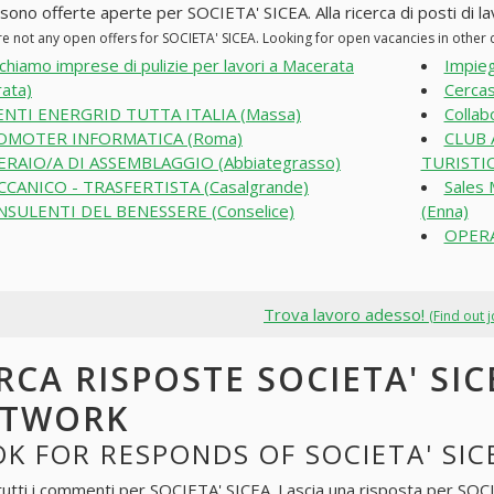
 sono offerte aperte per SOCIETA' SICEA. Alla ricerca di posti di la
re not any open offers for SOCIETA' SICEA. Looking for open vacancies in othe
chiamo imprese di pulizie per lavori a Macerata
Impieg
ata)
Cercas
NTI ENERGRID TUTTA ITALIA (Massa)
Collab
OMOTER INFORMATICA (Roma)
CLUB 
RAIO/A DI ASSEMBLAGGIO (Abbiategrasso)
TURISTIC
CANICO - TRASFERTISTA (Casalgrande)
Sales 
SULENTI DEL BENESSERE (Conselice)
(Enna)
OPERA
Trova lavoro adesso!
(Find out 
RCA RISPOSTE SOCIETA' SIC
ETWORK
K FOR RESPONDS OF SOCIETA' SIC
tutti i commenti per
SOCIETA' SICEA
. Lascia una risposta per
SOCI