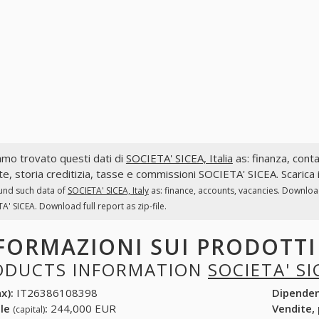
mo trovato questi dati di
SOCIETA' SICEA, Italia
as: finanza, contab
te, storia creditizia, tasse e commissioni SOCIETA' SICEA. Scarica 
und such data of
SOCIETA' SICEA, Italy
as: finance, accounts, vacancies. Download
A' SICEA. Download full report as zip-file.
FORMAZIONI SUI PRODOTT
ODUCTS INFORMATION
SOCIETA' SI
x):
IT26386108398
Dipende
ale
:
244,000 EUR
Vendite,
(capital)