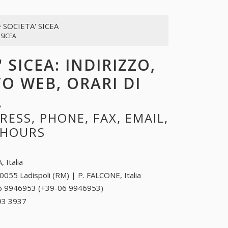
• SOCIETA' SICEA
 SICEA
 SICEA: INDIRIZZO,
TO WEB, ORARI DI
A
ESS, PHONE, FAX, EMAIL,
 HOURS
, Italia
0055 Ladispoli (RM) | P. FALCONE, Italia
6 9946953 (+39-06 9946953)
06 9946953 (+39-
06 9946953)
93 3937
+39 0598 93 3937