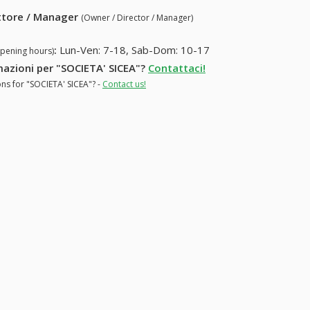
ettore / Manager
(Owner / Director / Manager)
a
:
Lun-Ven: 7-18, Sab-Dom: 10-17
opening hours)
rmazioni per "SOCIETA' SICEA"?
Contattaci!
ons for "SOCIETA' SICEA"? -
Contact us!