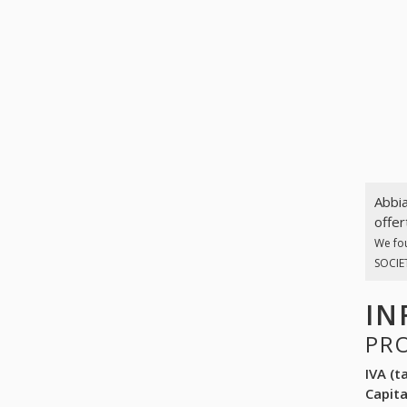
Abbia
offer
We fo
SOCIET
IN
PR
IVA (ta
Capit