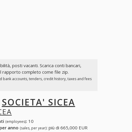
ilità, posti vacanti. Scarica conti bancari,
il rapporto completo come file zip.
 bank accounts, tenders, credit history, taxes and fees
I
SOCIETA' SICEA
CEA
nti
:
10
(employees)
 per anno
:
più di 665,000 EUR
(sales, per year)