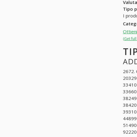
Valuta
Tipo p
I prod
Categ
Ottien
(Get ful
TI
ADD
2672. 
203299
334102
336601
382499
384204
393105
448999
514906
922201