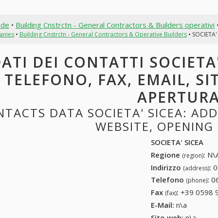
nde
•
Building Cnstrctn - General Contractors & Builders operativi
anies
•
Building Cnstrctn - General Contractors & Operative Builders
• SOCIETA'
ATI DEI CONTATTI SOCIETA'
TELEFONO, FAX, EMAIL, SI
APERTUR
TACTS DATA SOCIETA' SICEA: ADDR
WEBSITE, OPENING
SOCIETA' SICEA
Regione
:
N\A
(region)
Indirizzo
:
0
(address)
Telefono
:
0
(phone)
Fax
:
+39 0598 
(fax)
E-Mail:
n\a
Sito web:
n\a