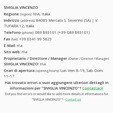
SIVIGLIA VINCENZO
Regione
:
N\A, Italia
(region)
Indirizzo
:
84085 Mercato S. Severino (SA) | V.
(address)
TUFARA 12, Italia
Telefono
:
089 893101 (+39-089 893101)
089 893101
(phone)
(+39-089
Fax
:
+39 0341 99 5623
+39 0341 99 5623
(fax)
893101)
E-Mail:
n\a
Sito web:
n\a
Proprietario / Direttore / Manager
(Owner / Director / Manager)
SIVIGLIA VINCENZO
:
n\a
Orari di apertura
:
Lun-Ven: 8-19, Sab-Dom:
(opening hours)
11-17
Hai trovato errori o vuoi aggiungere ulteriori dettagli in
informazioni per "SIVIGLIA VINCENZO"?
Contattaci!
Did you find errors or would like to add more details in informations for
"SIVIGLIA VINCENZO"? -
Contact us!