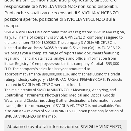
responsabile di SIVIGLIA VINCENZO non sono disponibili.
Puoi anche visualizzare recensioni di SIVIGLIA VINCENZO,
posizioni aperte, posizione di SIVIGLIA VINCENZO sulla
mappa.
SIVIGLIA VINCENZO
is a company, that was registered 1995 in N\A region,
Italy. Full name of company is SIVIGLIA VINCENZO, company assigned to
the tax number IT30041809082. The company SIVIGLIA VINCENZO is
located at the address: 84085 Mercato S. Severino (SA) | V. TUFARA 12.
We brings you a complete range of reports and documents featuring
legal and financial data, facts, analysis and official information from
Italian Registry. 10 employees work in this company. Capital - 393,000
EUR. The company's sales for last year amounted to
approssimativamente 899,000,000 EUR, and that has Buono the credit
rating. Industry category is MANUFACTURERS: PREFABBRICATI. Products
created in SIVIGLIA VINCENZO were not found.
The main activity of SIVIGLIA VINCENZO is Measuring, Analyzing, and
Controlling Instruments; Photographic, Medical and Optical Goods;
Watches and Clocks , including 8 other destinations. Information about
owner, director or manager of SIVIGLIA VINCENZO is not available. You
also can view reviews of SIVIGLIA VINCENZO, open positions, location of
SIVIGLIA VINCENZO on the map.
Abbiamo trovato tali informazioni su SIVIGLIA VINCENZO,