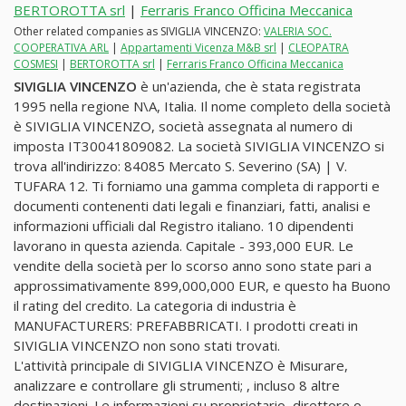
BERTOROTTA srl
|
Ferraris Franco Officina Meccanica
Other related companies as SIVIGLIA VINCENZO:
VALERIA SOC.
COOPERATIVA ARL
|
Appartamenti Vicenza M&B srl
|
CLEOPATRA
COSMESI
|
BERTOROTTA srl
|
Ferraris Franco Officina Meccanica
SIVIGLIA VINCENZO
è un'azienda, che è stata registrata
1995 nella regione N\A, Italia. Il nome completo della società
è SIVIGLIA VINCENZO, società assegnata al numero di
imposta IT30041809082. La società SIVIGLIA VINCENZO si
trova all'indirizzo: 84085 Mercato S. Severino (SA) | V.
TUFARA 12. Ti forniamo una gamma completa di rapporti e
documenti contenenti dati legali e finanziari, fatti, analisi e
informazioni ufficiali dal Registro italiano. 10 dipendenti
lavorano in questa azienda. Capitale - 393,000 EUR. Le
vendite della società per lo scorso anno sono state pari a
approssimativamente 899,000,000 EUR, e questo ha Buono
il rating del credito. La categoria di industria è
MANUFACTURERS: PREFABBRICATI. I prodotti creati in
SIVIGLIA VINCENZO non sono stati trovati.
L'attività principale di SIVIGLIA VINCENZO è Misurare,
analizzare e controllare gli strumenti; , incluso 8 altre
destinazioni. Le informazioni su proprietario, direttore o