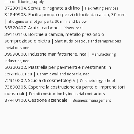
air-conditioning supply
07230104. Servizi di ragnatela di lino |
Flax retting services
34849908. Fucili a pompa o pezzi di fucile da caccia, 30 mm.
|
Shotguns or shotgun parts, 30 mm. and below
35320407. Aratri, carbone |
Plows, coal
39110110. Borchie a camicia, metallo prezioso o
semiprezioso o pietra |
Shirt studs, precious and semiprecious
metal or stone
39990000. Industrie manifatturiere, nca |
Manufacturing
industries, nec
50320302. Piastrella per pavimenti e rivestimenti in
ceramica, nca |
Ceramic wall and floor tile, nec
72310202. Scuola di cosmetologia |
Cosmetology school
73890305. Esporre la costruzione da parte di imprenditori
industriali |
Exhibit construction by industrial contractors
87410100. Gestione aziendale |
Business management