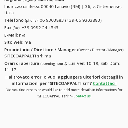
Indirizzo
:
00040 Lanuvio (RM) | 36, v. Cisternense,
(address)
Italia
Telefono
:
06 9303883 (+39-06 9303883)
06 9303883
(phone)
(+39-06
Fax
:
+39 0982 24 4543
+39 0982 24 4543
(fax)
9303883)
E-Mail:
n\a
Sito web:
n\a
Proprietario / Direttore / Manager
(Owner / Director / Manager)
SITECOAPPALTI srl
:
n\a
Orari di apertura
:
Lun-Ven: 10-19, Sab-Dom:
(opening hours)
11-17
Hai trovato errori o vuoi aggiungere ulteriori dettagli in
informazioni per "SITECOAPPALTI srl"?
Contattaci!
Did you find errors or would like to add more details in informations for
"SITECOAPPALTI srl"? -
Contact us!