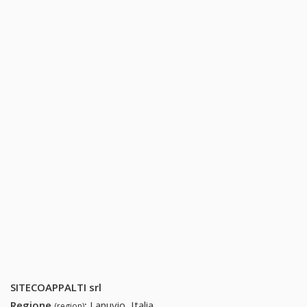
SITECOAPPALTI srl
Regione
:
Lanuvio, Italia
(region)