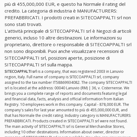
più di 455,000,000 EUR, e questo ha Normale il rating del
credito. La categoria di industria è MANUFACTURERS:
PREFABBRICATI. I prodotti creati in SITECOAPPALTI srl non
sono stati trovati.
L'attività principale di SITECOAPPALTI srl è Negozi di articoli
generici, incluso 10 altre destinazioni. Le informazioni su
proprietario, direttore o responsabile di SITECOAPPALTI srl
non sono disponibili. Puoi anche visualizzare recensioni di
SITECOAPPALTI srl, posizioni aperte, posizione di
SITECOAPPALTI srl sulla mappa.
SITECOAPPALTI srl
is a company, that was registered 2003 in Lanuvio
region, Italy. Full name of company is SITECOAPPALTI srl, company
assigned to the tax number IT58869934082. The company SITECOAPPALTI
srl is located at the address: 00040 Lanuvio (RM) | 36, v. Cisternense. We
brings you a complete range of reports and documents featuring legal
and financial data, facts, analysis and official information from Italian
Registry. 10 employees work in this company. Capital - 878,000 EUR. The
company's sales for last year amounted to più di 455,000,000 EUR, and
that has Normale the credit rating. Industry category is MANUFACTURERS:
PREFABBRICATI. Products created in SITECOAPPALTI srl were not found.
The main activity of SITECOAPPALTI srl is General Merchandise Stores,
including 10 other destinations. Information about owner, director or