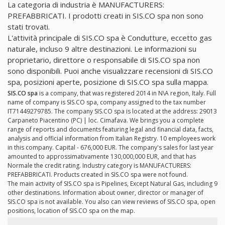
La categoria di industria è MANUFACTURERS:
PREFABBRICATI. I prodotti creati in SIS.CO spa non sono
stati trovati.
L'attività principale di SIS.CO spa è Condutture, eccetto gas
naturale, incluso 9 altre destinazioni. Le informazioni su
proprietario, direttore o responsabile di SIS.CO spa non
sono disponibili. Puoi anche visualizzare recensioni di SIS.CO
spa, posizioni aperte, posizione di SIS.CO spa sulla mappa.
SIS.CO spa
is a company, that was registered 2014 in N\A region, Italy. Full
name of company is SIS.CO spa, company assigned to the tax number
IT71449279785. The company SIS.CO spa is located at the address: 29013
Carpaneto Piacentino (PC) | loc. Cimafava. We brings you a complete
range of reports and documents featuring legal and financial data, facts,
analysis and official information from Italian Registry. 10 employees work
in this company. Capital - 676,000 EUR. The company's sales for last year
amounted to approssimativamente 130,000,000 EUR, and that has
Normale the credit rating. Industry category is MANUFACTURERS:
PREFABBRICATI. Products created in SIS.CO spa were not found.
The main activity of SIS.CO spa is Pipelines, Except Natural Gas, including 9
other destinations. Information about owner, director or manager of
SIS.CO spa is not available. You also can view reviews of SIS.CO spa, open
positions, location of SIS.CO spa on the map.