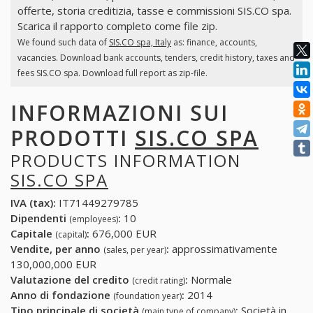
offerte, storia creditizia, tasse e commissioni SIS.CO spa.
Scarica il rapporto completo come file zip.
We found such data of
SIS.CO spa, Italy
as: finance, accounts,
vacancies. Download bank accounts, tenders, credit history, taxes and
fees SIS.CO spa. Download full report as zip-file.
INFORMAZIONI SUI
PRODOTTI
SIS.CO SPA
PRODUCTS INFORMATION
SIS.CO SPA
IVA (tax):
IT71449279785
Dipendenti
:
10
(employees)
Capitale
:
676,000 EUR
(capital)
Vendite, per anno
:
approssimativamente
(sales, per year)
130,000,000 EUR
Valutazione del credito
:
Normale
(credit rating)
Anno di fondazione
:
2014
(foundation year)
Tipo principale di società
:
Società in
(main type of company)