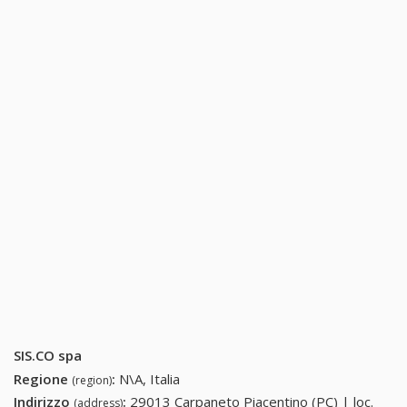
SIS.CO spa
Regione
:
N\A, Italia
(region)
Indirizzo
:
29013 Carpaneto Piacentino (PC) | loc.
(address)