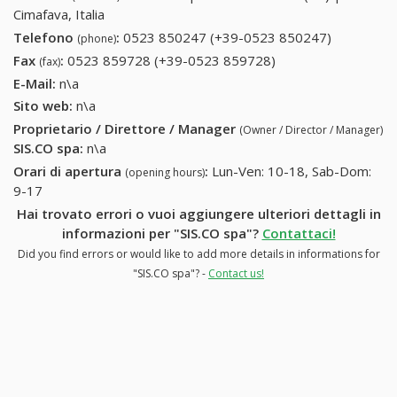
Cimafava, Italia
Telefono
:
0523 850247 (+39-0523 850247)
0523
(phone)
850247
Fax
:
0523 859728 (+39-0523 859728)
0523 859728 (+39-
(fax)
(+39-0523
0523 859728)
E-Mail:
n\a
850247)
Sito web:
n\a
Proprietario / Direttore / Manager
(Owner / Director / Manager)
SIS.CO spa
:
n\a
Orari di apertura
:
Lun-Ven: 10-18, Sab-Dom:
(opening hours)
9-17
Hai trovato errori o vuoi aggiungere ulteriori dettagli in
informazioni per "SIS.CO spa"?
Contattaci!
Did you find errors or would like to add more details in informations for
"SIS.CO spa"? -
Contact us!