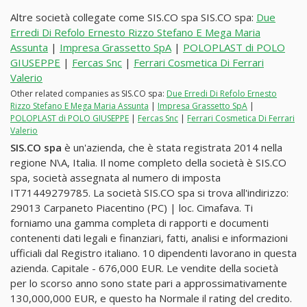
Altre società collegate come SIS.CO spa SIS.CO spa:
Due
Erredi Di Refolo Ernesto Rizzo Stefano E Mega Maria
Assunta
|
Impresa Grassetto SpA
|
POLOPLAST di POLO
GIUSEPPE
|
Fercas Snc
|
Ferrari Cosmetica Di Ferrari
Valerio
Other related companies as SIS.CO spa:
Due Erredi Di Refolo Ernesto
Rizzo Stefano E Mega Maria Assunta
|
Impresa Grassetto SpA
|
POLOPLAST di POLO GIUSEPPE
|
Fercas Snc
|
Ferrari Cosmetica Di Ferrari
Valerio
SIS.CO spa
è un'azienda, che è stata registrata 2014 nella
regione N\A, Italia. Il nome completo della società è SIS.CO
spa, società assegnata al numero di imposta
IT71449279785. La società SIS.CO spa si trova all'indirizzo:
29013 Carpaneto Piacentino (PC) | loc. Cimafava. Ti
forniamo una gamma completa di rapporti e documenti
contenenti dati legali e finanziari, fatti, analisi e informazioni
ufficiali dal Registro italiano. 10 dipendenti lavorano in questa
azienda. Capitale - 676,000 EUR. Le vendite della società
per lo scorso anno sono state pari a approssimativamente
130,000,000 EUR, e questo ha Normale il rating del credito.