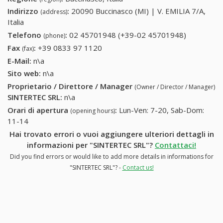
Indirizzo
:
20090 Buccinasco (MI) | V. EMILIA 7/A,
(address)
Italia
Telefono
:
02 45701948 (+39-02 45701948)
02
(phone)
45701948
Fax
:
+39 0833 97 1120
+39 0833 97 1120
(fax)
(+39-02
E-Mail:
n\a
45701948
Sito web:
n\a
Proprietario / Direttore / Manager
(Owner / Director / Manager)
SINTERTEC SRL
:
n\a
Orari di apertura
:
Lun-Ven: 7-20, Sab-Dom:
(opening hours)
11-14
Hai trovato errori o vuoi aggiungere ulteriori dettagli in
informazioni per "SINTERTEC SRL"?
Contattaci!
Did you find errors or would like to add more details in informations for
"SINTERTEC SRL"? -
Contact us!