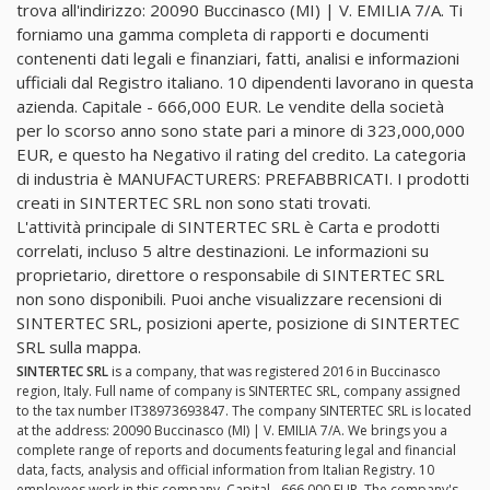
trova all'indirizzo: 20090 Buccinasco (MI) | V. EMILIA 7/A. Ti
forniamo una gamma completa di rapporti e documenti
contenenti dati legali e finanziari, fatti, analisi e informazioni
ufficiali dal Registro italiano. 10 dipendenti lavorano in questa
azienda. Capitale - 666,000 EUR. Le vendite della società
per lo scorso anno sono state pari a minore di 323,000,000
EUR, e questo ha Negativo il rating del credito. La categoria
di industria è MANUFACTURERS: PREFABBRICATI. I prodotti
creati in SINTERTEC SRL non sono stati trovati.
L'attività principale di SINTERTEC SRL è Carta e prodotti
correlati, incluso 5 altre destinazioni. Le informazioni su
proprietario, direttore o responsabile di SINTERTEC SRL
non sono disponibili. Puoi anche visualizzare recensioni di
SINTERTEC SRL, posizioni aperte, posizione di SINTERTEC
SRL sulla mappa.
SINTERTEC SRL
is a company, that was registered 2016 in Buccinasco
region, Italy. Full name of company is SINTERTEC SRL, company assigned
to the tax number IT38973693847. The company SINTERTEC SRL is located
at the address: 20090 Buccinasco (MI) | V. EMILIA 7/A. We brings you a
complete range of reports and documents featuring legal and financial
data, facts, analysis and official information from Italian Registry. 10
employees work in this company. Capital - 666,000 EUR. The company's