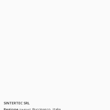
SINTERTEC SRL
Regione
:
Buccinasco, Italia
(region)