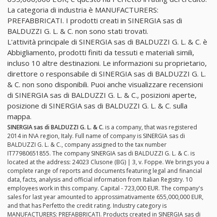
La categoria di industria è MANUFACTURERS:
PREFABBRICATI. I prodotti creati in SINERGIA sas di
BALDUZZI G. L. & C. non sono stati trovati.
L'attività principale di SINERGIA sas di BALDUZZI G. L. & C. è
Abbigliamento, prodotti finiti da tessuti e materiali simili,
incluso 10 altre destinazioni. Le informazioni su proprietario,
direttore o responsabile di SINERGIA sas di BALDUZZI G. L.
& C. non sono disponibili. Puoi anche visualizzare recensioni
di SINERGIA sas di BALDUZZI G. L. & C., posizioni aperte,
posizione di SINERGIA sas di BALDUZZI G. L. & C. sulla
mappa.
SINERGIA sas di BALDUZZI G. L. & C.
is a company, that was registered
2014 in N\A region, Italy. Full name of company is SINERGIA sas di
BALDUZZI G. L. & C., company assigned to the tax number
IT77980651855. The company SINERGIA sas di BALDUZZI G. L. & C. is
located at the address: 24023 Clusone (BG) | 3, v. Foppe. We brings you a
complete range of reports and documents featuring legal and financial
data, facts, analysis and official information from Italian Registry. 10
employees work in this company. Capital - 723,000 EUR. The company's
sales for last year amounted to approssimativamente 655,000,000 EUR,
and that has Perfetto the credit rating. Industry category is
MANUFACTURERS: PREFABBRICATI. Products created in SINERGIA sas di