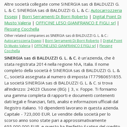
Altre società collegate come SINERGIA sas di BALDUZZI G.
L. & C. SINERGIA sas di BALDUZZI G. L. & C.:
Autocarrozzeria
Essepi
|
Borri Serramenti Di Borri Roberto
|
Digital Point Di
Musto Valeria
|
OFFICINE LESO GIANFRANCO E FIGLI srl
|
Flessing Cocchella
Other related companies as SINERGIA sas di BALDUZZI G. L. & C.:
Autocarrozzeria Essepi
|
Borri Serramenti Di Borri Roberto
|
Digital Point
Di Musto Valeria
|
OFFICINE LESO GIANFRANCO E FIGLI srl
|
Flessing
Cocchella
SINERGIA sas di BALDUZZI G. L. & C.
è un'azienda, che è
stata registrata 2014 nella regione N\A, Italia. Il nome
completo della società è SINERGIA sas di BALDUZZI G. L. &
C., società assegnata al numero di imposta IT77980651855.
La società SINERGIA sas di BALDUZZI G. L. & C. si trova
all'indirizzo: 24023 Clusone (BG) | 3, v. Foppe. Ti forniamo
una gamma completa di rapporti e documenti contenenti
dati legali e finanziari, fatti, analisi e informazioni ufficiali dal
Registro italiano. 10 dipendenti lavorano in questa azienda.
Capitale - 723,000 EUR. Le vendite della società per lo
scorso anno sono state pari a approssimativamente
655,000,000 EUR, e questo ha Perfetto il rating del credito.