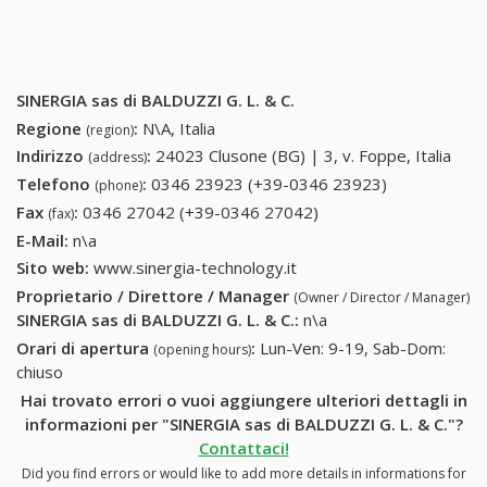
SINERGIA sas di BALDUZZI G. L. & C.
Regione
:
N\A, Italia
(region)
Indirizzo
:
24023 Clusone (BG) | 3, v. Foppe, Italia
(address)
Telefono
:
0346 23923 (+39-0346 23923)
0346 23923
(phone)
(+39-0346
Fax
:
0346 27042 (+39-0346 27042)
0346 27042 (+39-
(fax)
23923)
0346 27042)
E-Mail:
n\a
Sito web:
www.sinergia-technology.it
Proprietario / Direttore / Manager
(Owner / Director / Manager)
SINERGIA sas di BALDUZZI G. L. & C.
:
n\a
Orari di apertura
:
Lun-Ven: 9-19, Sab-Dom:
(opening hours)
chiuso
Hai trovato errori o vuoi aggiungere ulteriori dettagli in
informazioni per "SINERGIA sas di BALDUZZI G. L. & C."?
Contattaci!
Did you find errors or would like to add more details in informations for