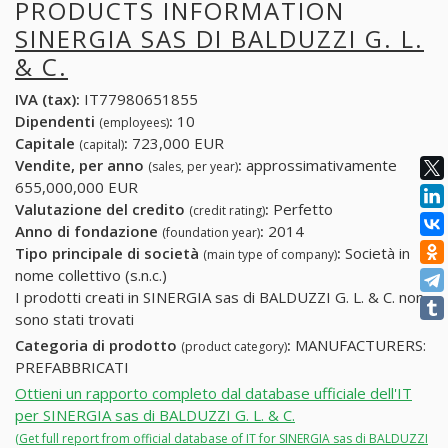
PRODUCTS INFORMATION
SINERGIA SAS DI BALDUZZI G. L.
& C.
IVA (tax):
IT77980651855
Dipendenti
:
10
(employees)
Capitale
:
723,000 EUR
(capital)
Vendite, per anno
:
approssimativamente
(sales, per year)
655,000,000 EUR
Valutazione del credito
:
Perfetto
(credit rating)
Anno di fondazione
:
2014
(foundation year)
Tipo principale di società
:
Società in
(main type of company)
nome collettivo (s.n.c.)
I prodotti creati in SINERGIA sas di BALDUZZI G. L. & C. non
sono stati trovati
Categoria di prodotto
:
MANUFACTURERS:
(product category)
PREFABBRICATI
Ottieni un rapporto completo dal database ufficiale dell'IT
per SINERGIA sas di BALDUZZI G. L. & C.
(Get full report from official database of IT for SINERGIA sas di BALDUZZI