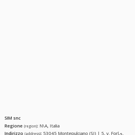
SIM snc
Regione
:
N\A, Italia
(region)
Indirizzo
:
53045 Montepulciano (SI) | 5, v. Forlى,
(address)