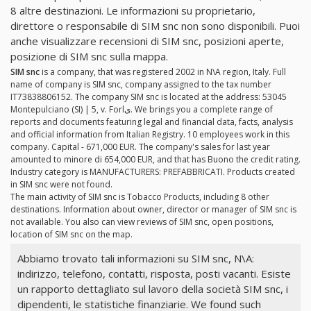
8 altre destinazioni. Le informazioni su proprietario,
direttore o responsabile di SIM snc non sono disponibili. Puoi
anche visualizzare recensioni di SIM snc, posizioni aperte,
posizione di SIM snc sulla mappa.
SIM snc
is a company, that was registered 2002 in N\A region, Italy. Full
name of company is SIM snc, company assigned to the tax number
IT73838806152. The company SIM snc is located at the address: 53045
Montepulciano (SI) | 5, v. Forlى. We brings you a complete range of
reports and documents featuring legal and financial data, facts, analysis
and official information from Italian Registry. 10 employees work in this
company. Capital - 671,000 EUR. The company's sales for last year
amounted to minore di 654,000 EUR, and that has Buono the credit rating.
Industry category is MANUFACTURERS: PREFABBRICATI. Products created
in SIM snc were not found.
The main activity of SIM snc is Tobacco Products, including 8 other
destinations. Information about owner, director or manager of SIM snc is
not available. You also can view reviews of SIM snc, open positions,
location of SIM snc on the map.
Abbiamo trovato tali informazioni su SIM snc, N\A:
indirizzo, telefono, contatti, risposta, posti vacanti. Esiste
un rapporto dettagliato sul lavoro della società SIM snc, i
dipendenti, le statistiche finanziarie. We found such