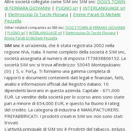
Altre società collegate come SIM snc SIM snc:
DOG'S TOWN
di FERRARA GIOVANNI
|
PUGNO srl
|
INTERLANGUAGE srl
|
Elettrosciop Di Turchi Floriana
|
Emme Parati Di Michele
Pezzella
Other related companies as SIM snc:
DOG'S TOWN di FERRARA GIOVANNI
|
PUGNO srl
|
INTERLANGUAGE srl
|
Elettrosciop Di Turchi Floriana
|
Emme Parati Di Michele Pezzella
SIM snc
è un'azienda, che è stata registrata 2002 nella
regione N\A, Italia. Il nome completo della società è SIM snc,
società assegnata al numero di imposta IT73838806152. La
società SIM snc si trova all'indirizzo: 53045 Montepulciano
(SI) | 5, v. Forlى. Ti forniamo una gamma completa di
rapporti e documenti contenenti dati legali e finanziari, fatti,
analisi e informazioni ufficiali dal Registro italiano. 10
dipendenti lavorano in questa azienda. Capitale - 671,000
EUR. Le vendite della società per lo scorso anno sono state
pari a minore di 654,000 EUR, e questo ha Buono il rating
del credito. La categoria di industria è MANUFACTURERS:
PREFABBRICATI. I prodotti creati in SIM snc non sono stati
trovati.
L'attività principale di SIM snc è Prodotti del tabacco, incluso