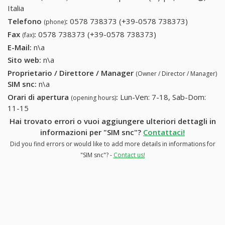
Italia
Telefono
:
0578 738373 (+39-0578 738373)
0578
(phone)
738373
Fax
:
0578 738373 (+39-0578 738373)
0578 738373 (+39-
(fax)
(+39-0578
0578 738373)
E-Mail:
n\a
738373)
Sito web:
n\a
Proprietario / Direttore / Manager
(Owner / Director / Manager)
SIM snc
:
n\a
Orari di apertura
:
Lun-Ven: 7-18, Sab-Dom:
(opening hours)
11-15
Hai trovato errori o vuoi aggiungere ulteriori dettagli in
informazioni per "SIM snc"?
Contattaci!
Did you find errors or would like to add more details in informations for
"SIM snc"? -
Contact us!