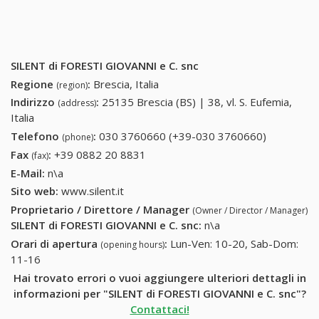
SILENT di FORESTI GIOVANNI e C. snc
Regione
:
Brescia, Italia
(region)
Indirizzo
:
25135 Brescia (BS) | 38, vl. S. Eufemia,
(address)
Italia
Telefono
:
030 3760660 (+39-030 3760660)
030
(phone)
3760660
Fax
:
+39 0882 20 8831
+39 0882 20 8831
(fax)
(+39-030
E-Mail:
n\a
3760660)
Sito web:
www.silent.it
Proprietario / Direttore / Manager
(Owner / Director / Manager)
SILENT di FORESTI GIOVANNI e C. snc
:
n\a
Orari di apertura
:
Lun-Ven: 10-20, Sab-Dom:
(opening hours)
11-16
Hai trovato errori o vuoi aggiungere ulteriori dettagli in
informazioni per "SILENT di FORESTI GIOVANNI e C. snc"?
Contattaci!