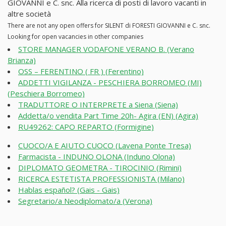
GIOVANNI e C. snc. Alla ricerca di posti di lavoro vacanti in
altre società
There are not any open offers for SILENT di FORESTI GIOVANNI e C. snc.
Looking for open vacancies in other companies
STORE MANAGER VODAFONE VERANO B. (Verano
Brianza)
OSS – FERENTINO ( FR ) (Ferentino)
ADDETTI VIGILANZA - PESCHIERA BORROMEO (MI)
(Peschiera Borromeo)
TRADUTTORE O INTERPRETE a Siena (Siena)
Addetta/o vendita Part Time 20h- Agira (EN) (Agira)
RU49262: CAPO REPARTO (Formigine)
CUOCO/A E AIUTO CUOCO (Lavena Ponte Tresa)
Farmacista - INDUNO OLONA (Induno Olona)
DIPLOMATO GEOMETRA - TIROCINIO (Rimini)
RICERCA ESTETISTA PROFESSIONISTA (Milano)
Hablas español? (Gais - Gais)
Segretario/a Neodiplomato/a (Verona)