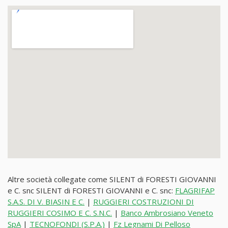
Altre società collegate come SILENT di FORESTI GIOVANNI
e C. snc SILENT di FORESTI GIOVANNI e C. snc:
FLAGRIFAP
S.A.S. DI V. BIASIN E C.
|
RUGGIERI COSTRUZIONI DI
RUGGIERI COSIMO E C. S.N.C.
|
Banco Ambrosiano Veneto
SpA
|
TECNOFONDI (S.P.A.)
|
Fz Legnami Di Pelloso