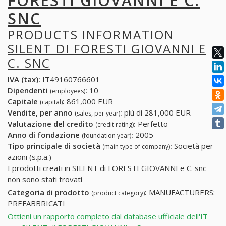
FORESTI GIOVANNI E C.
SNC
PRODUCTS INFORMATION
SILENT DI FORESTI GIOVANNI E
C. SNC
IVA (tax):
IT49160766601
Dipendenti
:
10
(employees)
Capitale
:
861,000 EUR
(capital)
Vendite, per anno
:
più di 281,000 EUR
(sales, per year)
Valutazione del credito
:
Perfetto
(credit rating)
Anno di fondazione
:
2005
(foundation year)
Tipo principale di società
:
Società per
(main type of company)
azioni (s.p.a.)
I prodotti creati in SILENT di FORESTI GIOVANNI e C. snc
non sono stati trovati
Categoria di prodotto
:
MANUFACTURERS:
(product category)
PREFABBRICATI
Ottieni un rapporto completo dal database ufficiale dell'IT