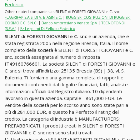
Federico
Other related companies as SILENT di FORESTI GIOVANNI e C. snc:
FLAGRIFAP S.A.S. DI V. BIASIN E C.
|
RUGGIERI COSTRUZIONI DI RUGGIERI
COSIMO E C. S.N.C.
|
Banco Ambrosiano Veneto SpA
|
TECNOFONDI
(S.P.A.)
|
Fz Legnami Di Pelloso Federico
SILENT di FORESTI GIOVANNI e C. snc
è un'azienda, che è
stata registrata 2005 nella regione Brescia, Italia. Il nome
completo della società è SILENT di FORESTI GIOVANNI e C.
snc, società assegnata al numero di imposta
IT49160766601. La società SILENT di FORESTI GIOVANNI e
C. snc si trova all'indirizzo: 25135 Brescia (BS) | 38, vl. S.
Eufemia. Ti forniamo una gamma completa di rapporti e
documenti contenenti dati legali e finanziari, fatti, analisi e
informazioni ufficiali dal Registro italiano. 10 dipendenti
lavorano in questa azienda. Capitale - 861,000 EUR. Le
vendite della società per lo scorso anno sono state pari a
più di 281,000 EUR, e questo ha Perfetto il rating del
credito. La categoria di industria è MANUFACTURERS:
PREFABBRICATI. I prodotti creati in SILENT di FORESTI
GIOVANNI e C. snc non sono stati trovati.
L'attività principale di SILENT di FORESTI GIOVANNI e C. snc