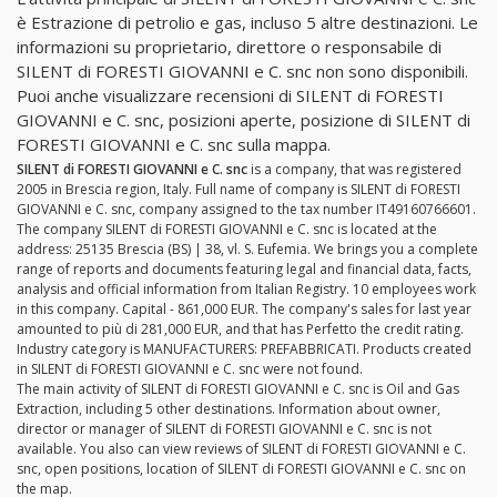
è Estrazione di petrolio e gas, incluso 5 altre destinazioni. Le
informazioni su proprietario, direttore o responsabile di
SILENT di FORESTI GIOVANNI e C. snc non sono disponibili.
Puoi anche visualizzare recensioni di SILENT di FORESTI
GIOVANNI e C. snc, posizioni aperte, posizione di SILENT di
FORESTI GIOVANNI e C. snc sulla mappa.
SILENT di FORESTI GIOVANNI e C. snc
is a company, that was registered
2005 in Brescia region, Italy. Full name of company is SILENT di FORESTI
GIOVANNI e C. snc, company assigned to the tax number IT49160766601.
The company SILENT di FORESTI GIOVANNI e C. snc is located at the
address: 25135 Brescia (BS) | 38, vl. S. Eufemia. We brings you a complete
range of reports and documents featuring legal and financial data, facts,
analysis and official information from Italian Registry. 10 employees work
in this company. Capital - 861,000 EUR. The company's sales for last year
amounted to più di 281,000 EUR, and that has Perfetto the credit rating.
Industry category is MANUFACTURERS: PREFABBRICATI. Products created
in SILENT di FORESTI GIOVANNI e C. snc were not found.
The main activity of SILENT di FORESTI GIOVANNI e C. snc is Oil and Gas
Extraction, including 5 other destinations. Information about owner,
director or manager of SILENT di FORESTI GIOVANNI e C. snc is not
available. You also can view reviews of SILENT di FORESTI GIOVANNI e C.
snc, open positions, location of SILENT di FORESTI GIOVANNI e C. snc on
the map.