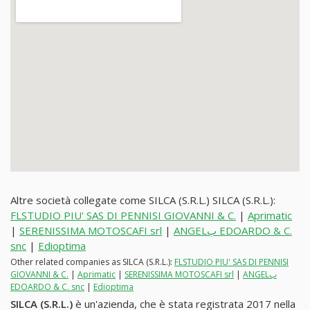
Altre società collegate come SILCA (S.R.L.) SILCA (S.R.L.):
FLSTUDIO PIU' SAS DI PENNISI GIOVANNI & C.
|
Aprimatic
|
SERENISSIMA MOTOSCAFI srl
|
ANGELب EDOARDO & C.
snc
|
Edioptima
Other related companies as SILCA (S.R.L.):
FLSTUDIO PIU' SAS DI PENNISI
GIOVANNI & C.
|
Aprimatic
|
SERENISSIMA MOTOSCAFI srl
|
ANGELب
EDOARDO & C. snc
|
Edioptima
SILCA (S.R.L.)
è un'azienda, che è stata registrata 2017 nella