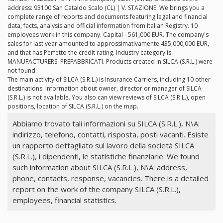
address: 93100 San Cataldo Scalo (CL) | V. STAZIONE. We brings you a
complete range of reports and documents featuring legal and financial
data, facts, analysis and official information from Italian Registry. 10
employees work in this company. Capital - 561,000 EUR. The company's
sales for last year amounted to approssimativamente 435,000,000 EUR,
and that has Perfetto the credit rating. Industry category is
MANUFACTURERS: PREFABBRICATI. Products created in SILCA (S.R.L.) were
not found.
The main activity of SILCA (S.R.L.) is Insurance Carriers, including 10 other
destinations. Information about owner, director or manager of SILCA
(S.R.L.) is not available. You also can view reviews of SILCA (S.R.L.), open
positions, location of SILCA (S.R.L.) on the map.
Abbiamo trovato tali informazioni su SILCA (S.R.L.), N\A:
indirizzo, telefono, contatti, risposta, posti vacanti. Esiste
un rapporto dettagliato sul lavoro della società SILCA
(S.R.L.), i dipendenti, le statistiche finanziarie. We found
such information about SILCA (S.R.L.), N\A: address,
phone, contacts, response, vacancies. There is a detailed
report on the work of the company SILCA (S.R.L.),
employees, financial statistics.