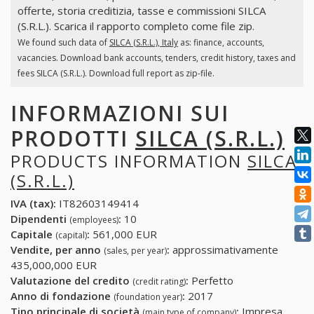
offerte, storia creditizia, tasse e commissioni SILCA
(S.R.L.). Scarica il rapporto completo come file zip.
We found such data of
SILCA (S.R.L.), Italy
as: finance, accounts,
vacancies. Download bank accounts, tenders, credit history, taxes and
fees SILCA (S.R.L.). Download full report as zip-file.
INFORMAZIONI SUI
PRODOTTI
SILCA (S.R.L.)
PRODUCTS INFORMATION
SILCA
(S.R.L.)
IVA (tax):
IT82603149414
Dipendenti
:
10
(employees)
Capitale
:
561,000 EUR
(capital)
Vendite, per anno
:
approssimativamente
(sales, per year)
435,000,000 EUR
Valutazione del credito
:
Perfetto
(credit rating)
Anno di fondazione
:
2017
(foundation year)
Tipo principale di società
:
Impresa
(main type of company)