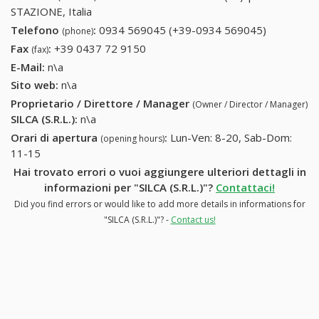
STAZIONE, Italia
Telefono
:
0934 569045 (+39-0934 569045)
0934
(phone)
569045
Fax
:
+39 0437 72 9150
+39 0437 72 9150
(fax)
(+39-0934
E-Mail:
n\a
569045)
Sito web:
n\a
Proprietario / Direttore / Manager
(Owner / Director / Manager)
SILCA (S.R.L.)
:
n\a
Orari di apertura
:
Lun-Ven: 8-20, Sab-Dom:
(opening hours)
11-15
Hai trovato errori o vuoi aggiungere ulteriori dettagli in
informazioni per "SILCA (S.R.L.)"?
Contattaci!
Did you find errors or would like to add more details in informations for
"SILCA (S.R.L.)"? -
Contact us!