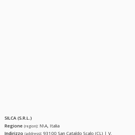
SILCA (S.R.L.)
Regione
:
N\A, Italia
(region)
Indirizzo
:
93100 San Cataldo Scalo (CL) | V.
(address)