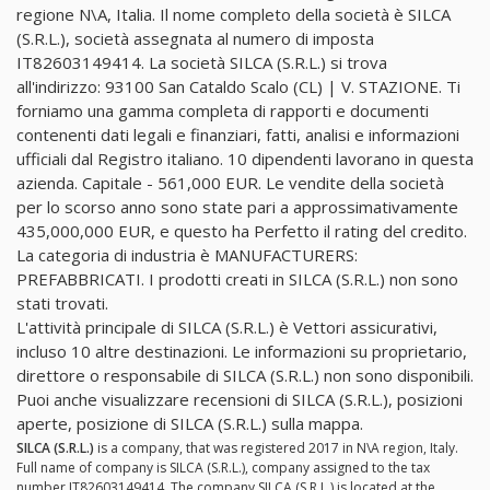
regione N\A, Italia. Il nome completo della società è SILCA
(S.R.L.), società assegnata al numero di imposta
IT82603149414. La società SILCA (S.R.L.) si trova
all'indirizzo: 93100 San Cataldo Scalo (CL) | V. STAZIONE. Ti
forniamo una gamma completa di rapporti e documenti
contenenti dati legali e finanziari, fatti, analisi e informazioni
ufficiali dal Registro italiano. 10 dipendenti lavorano in questa
azienda. Capitale - 561,000 EUR. Le vendite della società
per lo scorso anno sono state pari a approssimativamente
435,000,000 EUR, e questo ha Perfetto il rating del credito.
La categoria di industria è MANUFACTURERS:
PREFABBRICATI. I prodotti creati in SILCA (S.R.L.) non sono
stati trovati.
L'attività principale di SILCA (S.R.L.) è Vettori assicurativi,
incluso 10 altre destinazioni. Le informazioni su proprietario,
direttore o responsabile di SILCA (S.R.L.) non sono disponibili.
Puoi anche visualizzare recensioni di SILCA (S.R.L.), posizioni
aperte, posizione di SILCA (S.R.L.) sulla mappa.
SILCA (S.R.L.)
is a company, that was registered 2017 in N\A region, Italy.
Full name of company is SILCA (S.R.L.), company assigned to the tax
number IT82603149414. The company SILCA (S.R.L.) is located at the