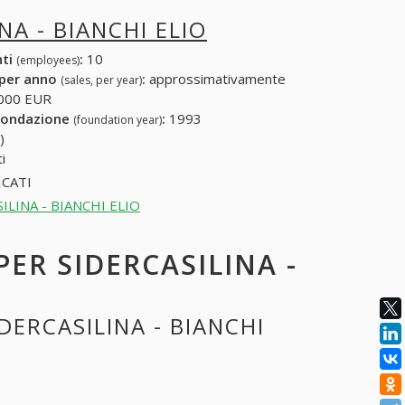
NA - BIANCHI ELIO
nti
:
10
(employees)
 per anno
:
approssimativamente
(sales, per year)
000 EUR
fondazione
:
1993
(foundation year)
)
i
CATI
ASILINA - BIANCHI ELIO
PER SIDERCASILINA -
DERCASILINA - BIANCHI