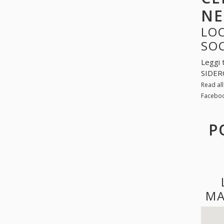
NE
LOO
SO
Leggi 
SIDERC
Read al
Faceboo
P
MA