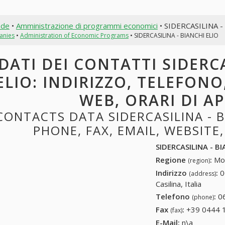
nde
•
Amministrazione di programmi economici
• SIDERCASILINA -
anies
•
Administration of Economic Programs
• SIDERCASILINA - BIANCHI ELIO
DATI DEI CONTATTI SIDERCA
ELIO: INDIRIZZO, TELEFONO,
WEB, ORARI DI A
CONTACTS DATA SIDERCASILINA - B
PHONE, FAX, EMAIL, WEBSITE
SIDERCASILINA - BI
Regione
:
Mon
(region)
Indirizzo
:
0
(address)
Casilina, Italia
Telefono
:
0
(phone)
Fax
:
+39 0444 
(fax)
E-Mail:
n\a