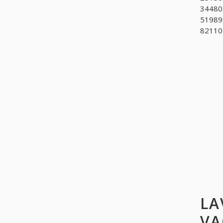
344802
519899
821101
LA
VA