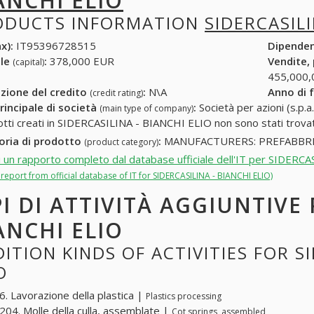
ANCHI ELIO
ODUCTS INFORMATION
SIDERCASILI
x):
IT95396728515
Dipende
ale
:
378,000 EUR
Vendite,
(capital)
455,000,
zione del credito
:
N\A
Anno di 
(credit rating)
rincipale di società
:
Società per azioni (s.p.a.
(main type of company)
otti creati in SIDERCASILINA - BIANCHI ELIO non sono stati trovat
oria di prodotto
:
MANUFACTURERS: PREFABBRI
(product category)
i un rapporto completo dal database ufficiale dell'IT per SIDERC
l report from official database of IT for SIDERCASILINA - BIANCHI ELIO)
PI DI ATTIVITÀ AGGIUNTIVE 
ANCHI ELIO
ITION KINDS OF ACTIVITIES FOR SI
O
. Lavorazione della plastica |
Plastics processing
04. Molle della culla, assemblate |
Cot springs, assembled