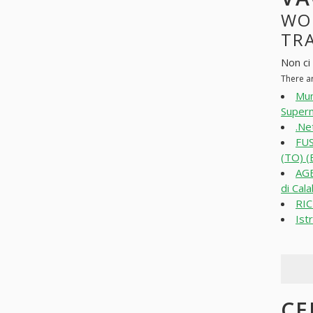
WO
TRA
Non ci
There a
Mum
Superm
.Ne
FU
(TO) (
AGE
di Cala
RIC
Ist
CE