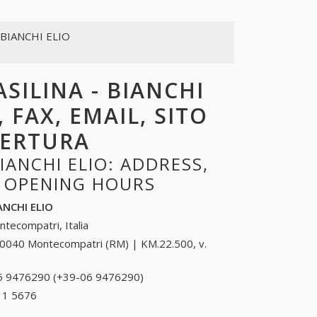
 BIANCHI ELIO
SILINA - BIANCHI
 FAX, EMAIL, SITO
PERTURA
IANCHI ELIO: ADDRESS,
, OPENING HOURS
ANCHI ELIO
tecompatri, Italia
0040 Montecompatri (RM) | KM.22.500, v.
6 9476290 (+39-06 9476290)
06 9476290 (+39-
06 9476290)
11 5676
+39 0444 11 5676