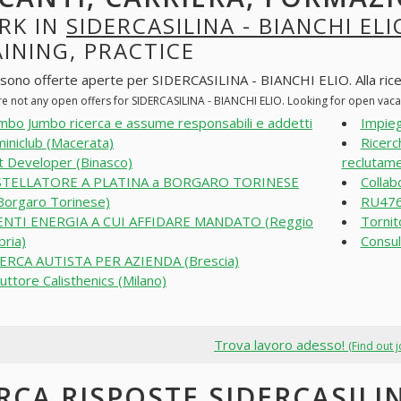
RK IN
SIDERCASILINA - BIANCHI ELI
INING, PRACTICE
 sono offerte aperte per SIDERCASILINA - BIANCHI ELIO. Alla ricerca
re not any open offers for SIDERCASILINA - BIANCHI ELIO. Looking for open vac
bo Jumbo ricerca e assume responsabili e addetti
Impieg
iniclub (Macerata)
Ricerc
t Developer (Binasco)
reclutam
STELLATORE A PLATINA a BORGARO TORINESE
Collabo
Borgaro Torinese)
RU476
NTI ENERGIA A CUI AFFIDARE MANDATO (Reggio
Tornit
bria)
Consul
ERCA AUTISTA PER AZIENDA (Brescia)
ruttore Calisthenics (Milano)
Trova lavoro adesso!
(Find out 
RCA RISPOSTE SIDERCASILIN