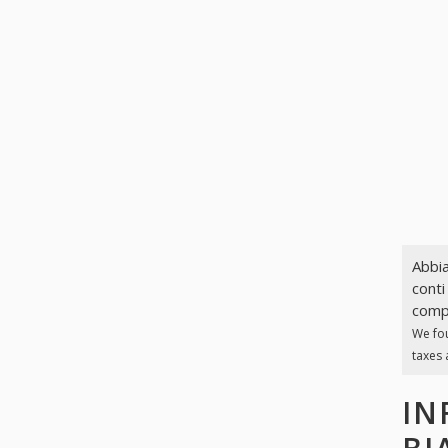
Abbia
conti
compl
We fo
taxes 
IN