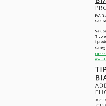
BI
PR
IVA (ta
Capit
Valuta
Tipo p
I prod
Categ
Ottien
(Get ful
TI
BI
ADD
ELI
308906
251502